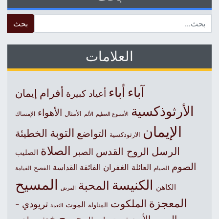
 for:
العلامات
آباء
أباء
أفرام
إيمان
أعياد كبيرة
الأرثوذكسية
الأهواء
الأمثال
الأسبوع العظيم
الإمساك
الألم
الإيمان
التوبة
التواضع
الخطيئة
الارثوذكسية
الصلاة
الرسل
الروح القدس
الصبر
الصليب
الصوم
الغفران
العائلة
الفائقة القداسة
الصيام
الفصح
القيامة
المسيح
الكنيسة
المحبة
الكاهن
المرض
المعجزة
الملكوت
تريودي -
الموت
المناولة
النعمة
جورج خضر