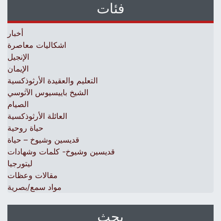
فئات
أخبار
اشكاليات معاصرة
الإنجيل
الإيمان
التعليم والعقيدة الأرثوذكسية
الشيخ باييسيوس الآثوسي
الصيام
العائلة الأرثوذكسية
حياة روحية
قديسين وشيوخ – حياة
قديسين وشيوخ- كلمات وشهادات
ليتورجيا
مقالات وعظات
مواد سمع/بصرية
بحث