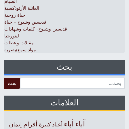
الصيام
العائلة الأرثوذكسية
حياة روحية
قديسين وشيوخ – حياة
قديسين وشيوخ- كلمات وشهادات
ليتورجيا
مقالات وعظات
مواد سمع/بصرية
بحث
 for:
العلامات
آباء
أباء
أفرام
إيمان
أعياد كبيرة