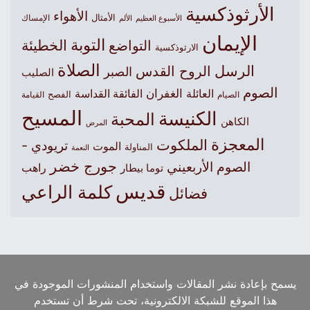
الأرثوذكسية
الأهواء
الأمثال
الأسبوع العظيم
الإمساك
الألم
الإيمان
التوبة
التواضع
الخطيئة
الارثوذكسية
الصلاة
الرسل
الروح القدس
الصبر
الصليب
الصوم
الغفران
العائلة
الفائقة القداسة
الصيام
الفصح
القيامة
المسيح
الكنيسة
المحبة
الكاهن
المرض
المعجزة
الملكوت
تريودي -
الموت
المناولة
النعمة
جورج خضر
الصوم الأربعيني
راهب
توما بيطار
قديس
كلمة الراعي
فضائل
يسمح بإعادة نشر المقالات واستخدام المنشورات الموجودة في
هذا الموقع للشبكة الالكترونية، تحت شرط أن تستخدم