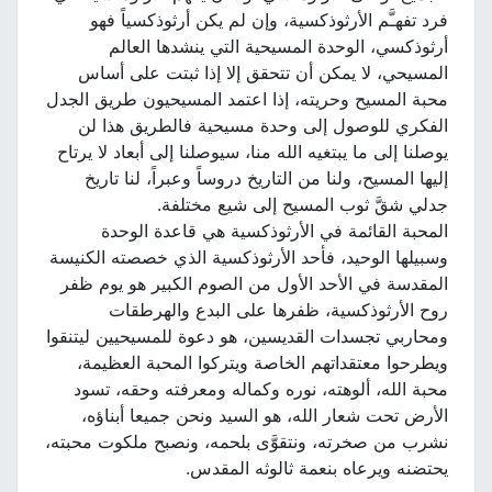
فرد تفهـَّم الأرثوذكسية، وإن لم يكن أرثوذكسياً فهو
أرثوذكسي، الوحدة المسيحية التي ينشدها العالم
المسيحي، لا يمكن أن تتحقق إلا إذا ثبتت على أساس
محبة المسيح وحريته، إذا اعتمد المسيحيون طريق الجدل
الفكري للوصول إلى وحدة مسيحية فالطريق هذا لن
يوصلنا إلى ما يبتغيه الله منا، سيوصلنا إلى أبعاد لا يرتاح
إليها المسيح، ولنا من التاريخ دروساً وعبراً، لنا تاريخ
جدلي شقَّ ثوب المسيح إلى شيع مختلفة.
المحبة القائمة في الأرثوذكسية هي قاعدة الوحدة
وسبيلها الوحيد، فأحد الأرثوذكسية الذي خصصته الكنيسة
المقدسة في الأحد الأول من الصوم الكبير هو يوم ظفر
روح الأرثوذكسية، ظفرها على البدع والهرطقات
ومحاربي تجسدات القديسين، هو دعوة للمسيحيين ليتنقوا
ويطرحوا معتقداتهم الخاصة ويتركوا المحبة العظيمة،
محبة الله، ألوهته، نوره وكماله ومعرفته وحقه، تسود
الأرض تحت شعار الله، هو السيد ونحن جميعا أبناؤه،
نشرب من صخرته، ونتقوَّى بلحمه، ونصبح ملكوت محبته،
يحتضنه ويرعاه بنعمة ثالوثه المقدس.