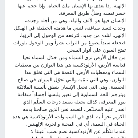
الإلهية، إذا تغذى بها الإنسان ملك الحياة، وإذا حجم عنها
خسر نفسه وضلَّ طريق المعرفة.
الإنسان فيها هو الألف والياء، وهي من أجله وجدت،
وجدت لتعيد صياغته، لتبني ما هدمته الخطيئة في الهيكل
الإلهي، لتلده من جديد، لترفعه من الوحول إلى الرؤيا،
فتجعله سيداً يصوغ من التراب بشراً ومن الوحول بلورات
تفتح العيون على أنوار السحر.
من خلال الأرض نرى السماء ومن خلال السماء نحيا
قداسة الأرض، الأرثوذكسية هي هذا التوازن بين معطيات
السماء ومعطيات الأرض، النعمة هي التي تخلق هذا
التوازن، وهي التي تنمّيه والتي تحوّل الميزان في صالح
الحقيقة، وهي التي تجعل الإنسان ينطق بألسنة الملائكة
ويترجم اللغة السماوية إلى تعبير يلبسها أجساداً شفافة
بنور المعرفة، كذلك تجعله يصعد درجات السلّم الذي
انحدر عليه المخلـّص، لنصعد نحن الذين صالحنا بدمه
الكريم نحو أبيه الذي في السماوات، الأرثوذكسية هي هذه
الحياة في النعمة، أي في المحبة والحرية الإلهيتين.
عندما نتكلّم عن الأرثوذكسية نضع نصب أعيننا لا