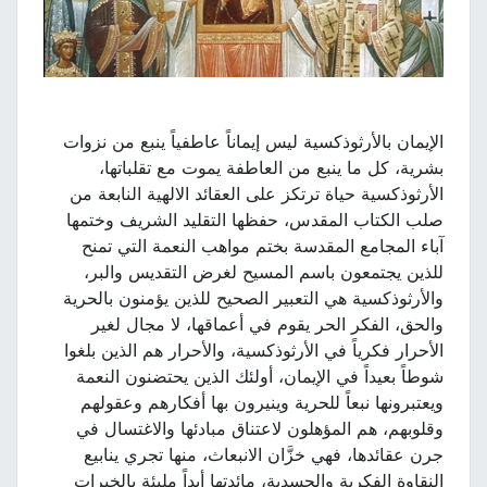
الإيمان بالأرثوذكسية ليس إيماناً عاطفياً ينبع من نزوات
بشرية، كل ما ينبع من العاطفة يموت مع تقلباتها،
الأرثوذكسية حياة ترتكز على العقائد الالهية النابعة من
صلب الكتاب المقدس، حفظها التقليد الشريف وختمها
آباء المجامع المقدسة بختم مواهب النعمة التي تمنح
للذين يجتمعون باسم المسيح لغرض التقديس والبر،
والأرثوذكسية هي التعبير الصحيح للذين يؤمنون بالحرية
والحق، الفكر الحر يقوم في أعماقها، لا مجال لغير
الأحرار فكرياً في الأرثوذكسية، والأحرار هم الذين بلغوا
شوطاً بعيداً في الإيمان، أولئك الذين يحتضنون النعمة
ويعتبرونها نبعاً للحرية وينيرون بها أفكارهم وعقولهم
وقلوبهم، هم المؤهلون لاعتناق مبادئها والاغتسال في
جرن عقائدها، فهي خزَّان الانبعاث، منها تجري ينابيع
النقاوة الفكرية والجسدية، مائدتها أبداً مليئة بالخيرات