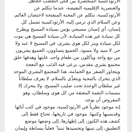
الأرثوذكسية المنحصرة بين فكي التعصُّب الجاهل
والعنصرية الإقليمية البغيضة، عندما نتكلم عن
الأرثوذكسية، نتكلم عن المحبة المنفتحة لاحتضان العالم،
وعن السلام الذي ترمي إليه، الأرثوذكسية تشمل كل
إنسان، أي إنسان مسيحي يؤمن بسيادة المسيح ويطرح
كل سيادة غير هذه السيادة، لأن سيادة المسيح هي موت
لكل سيادة وبتر لكل هوى بشري، في المسيح لا عبد ولا
حر، لا سيد ولا مسود، الجميع يتساوون، الجميع يشربون
من نبع واحد ويأكلون من طعام واحد، غايتها وهدفها خلق
مجتمع بشري مقدس، يرعى فيه الذئب مع النعجة
ويتجاور الصقر مع الحمامة، هذا المجتمع البشري الموحد
الذي يتحرك بالمحبة ويتغذَّى بالسلام، لا يعرف سلطاناً
غير سلطان الوحدة تحت صليب المسيح، ولا يتحرك إلا
بنسمات النعمة المعتقة من كل هوى وسلطان، وهو
المفروض أن يوجد.
إنه موجود نظرياً في الأرثوذكسية، موجود في كتب آبائها
وقديسيها وكتبها، موجود في تاريخها، تحتاج فقط إلى
كشف هذه الكنوز، إلى إظهارها، إلى وضعها موضع
التطبيق، إلى تبنيها وتجسيدها تبنيا ً فعلياً ببساطة وإيمان