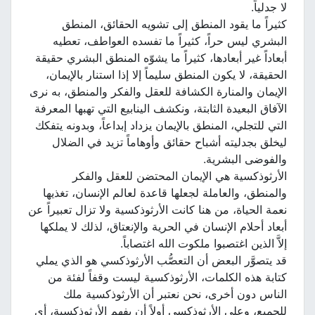
لا جدلياً.
كثيراً ما يقود المنطق إلى تشويه الحقائق، المنطق
البشري ليس حراً، كثيراً ما تفسده العواطف، تعطيه
أبعاداً غير أبعادها، كثيراً ما يشوّه المنطق البشري حقيقة
الحقيقة، لا يكون المنطق سليماً إلا إذا استنار بالإيمان،
الإيمان والمنارة الكشافة للعقل والفكر والمنطق، به نرى
الآفاق البعيدة الثابتة، ونكشف الينابيع التي تهبها المعرفة
التي للتجلي، المنطق بالإيمان يزداد إبداعاً، وبدونه يتفكك
ليخلق بجدليته أشباح حقائق وأوهاماً تزيد في الضلال
والفوضى البشرية.
الأرثوذكسية هي الإيمان المحتضن للعقل والفكر
والمنطق، والعاملة لجعلها قاعدة لعالم الإنسان، تغذيها
نعمة الحياة، من هنا كانت الأرثوذكسية ولا تزال تعبيراً عن
أبعاد أحلام الإنسان في الحرية والإنعتاق، لذلك لا يملكها
إلاَّ الذين اغتصبوا ملكوت الله اغتصاباً.
قد يتصوَّر البعض أن التعصُّب الأرثوذكسي هو الذي يملي
كتابة هذه الكلمات، الأرثوذكسية ليست وقفاً لفئة من
الناس دون أخرى، نحن نعتبر أن الأرثوذكسية ملك
للجميع، وعلى الأرثوذكسي أولاً أن يفهم الأرثوذكسية، أي