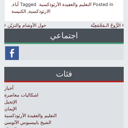
Posted in
التعليم والعقيدة الأرثوذكسية
Tagged
أباء
,
الارثوذكسية
,
الكنيسة
Post navigation
الرُّوحُ الـمَجْمَعِيَّة
حول اﻷوشام والتزيّن
اجتماعي
فئات
أخبار
اشكاليات معاصرة
الإنجيل
الإيمان
التعليم والعقيدة الأرثوذكسية
الشيخ باييسيوس الآثوسي