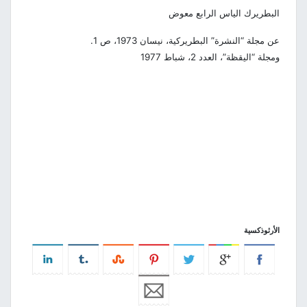
البطريرك الياس الرابع معوض
عن مجلة “النشرة” البطريركية، نيسان 1973، ص 1.
ومجلة “اليقظة”، العدد 2، شباط 1977
الأرثوذكسية