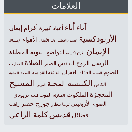
العلامات
آباء
أباء
أفرام
إيمان
أعياد كبيرة
الأرثوذكسية
الأهواء
الأمثال
الأسبوع العظيم
الإمساك
الألم
الإيمان
التوبة
التواضع
الخطيئة
الارثوذكسية
الصلاة
الرسل
الروح القدس
الصبر
الصليب
الصوم
الغفران
العائلة
الفائقة القداسة
الصيام
الفصح
القيامة
المسيح
الكنيسة
المحبة
الكاهن
المرض
المعجزة
الملكوت
تريودي -
الموت
المناولة
النعمة
جورج خضر
الصوم الأربعيني
راهب
توما بيطار
قديس
كلمة الراعي
فضائل