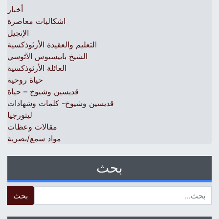
أخبار
اشكاليات معاصرة
الإنجيل
التعليم والعقيدة الأرثوذكسية
الشيخ باييسيوس الآثوسي
العائلة الأرثوذكسية
حياة روحية
قديسين وشيوخ – حياة
قديسين وشيوخ- كلمات وشهادات
ليتورجيا
مقالات وعظات
مواد سمع/بصرية
بحث
 for: