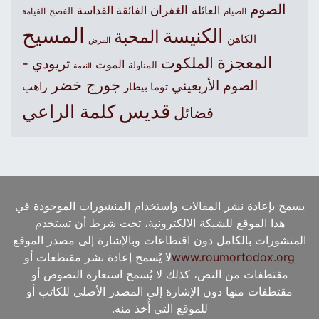
الصوم
الغفران
العائلة
الفائقة القداسة
الصيام
الفصح
القيامة
المسيح
الكنيسة
المحبة
الكاهن
المرض
المعجزة
الملكوت
تريودي -
الموت
المناولة
النعمة
جورج خضر
الصوم الأربعيني
راهب
توما بيطار
قديس
كلمة الراعي
فضائل
يسمح بإعادة نشر المقالات واستخدام المنشورات الموجودة في
هذا الموقع للشبكة الالكترونية، تحت شرط أن تستخدم
المنشورات بالكامل دون اقتطاعات وبالإشارة إلى مصدر الموقع
www.roumortodox.org
لا يُسمح إعادة نشر مقتطعات أو
مقتطفات من النص، كذلك لا يُسمح استعارة النصوص أو
مقتطفات منها دون الإشارة إلى المصدر الأصلي للكاتب أو
للموقع التي أُخذ منه.