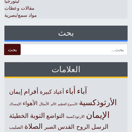
ليتورجيا
مقالات وعظات
مواد سمع/بصرية
بحث
 for:
العلامات
آباء
أباء
أفرام
إيمان
أعياد كبيرة
الأرثوذكسية
الأهواء
الأمثال
الأسبوع العظيم
الإمساك
الألم
الإيمان
التوبة
التواضع
الخطيئة
الارثوذكسية
الصلاة
الرسل
الروح القدس
الصبر
الصليب