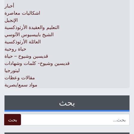
أخبار
اشكاليات معاصرة
الإنجيل
التعليم والعقيدة الأرثوذكسية
الشيخ باييسيوس الآثوسي
العائلة الأرثوذكسية
حياة روحية
قديسين وشيوخ – حياة
قديسين وشيوخ- كلمات وشهادات
ليتورجيا
مقالات وعظات
مواد سمع/بصرية
بحث
 for: