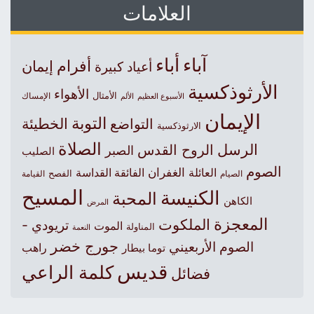
العلامات
آباء
أباء
أفرام
إيمان
أعياد كبيرة
الأرثوذكسية
الأهواء
الأمثال
الأسبوع العظيم
الإمساك
الألم
الإيمان
التوبة
التواضع
الخطيئة
الارثوذكسية
الصلاة
الرسل
الروح القدس
الصبر
الصليب
الصوم
الغفران
العائلة
الفائقة القداسة
الصيام
الفصح
القيامة
المسيح
الكنيسة
المحبة
الكاهن
المرض
المعجزة
الملكوت
تريودي -
الموت
المناولة
النعمة
جورج خضر
الصوم الأربعيني
راهب
توما بيطار
قديس
كلمة الراعي
فضائل