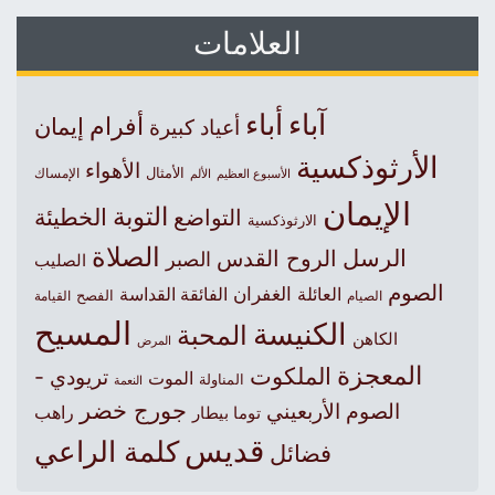
العلامات
آباء
أباء
أفرام
إيمان
أعياد كبيرة
الأرثوذكسية
الأهواء
الأمثال
الأسبوع العظيم
الإمساك
الألم
الإيمان
التوبة
التواضع
الخطيئة
الارثوذكسية
الصلاة
الرسل
الروح القدس
الصبر
الصليب
الصوم
الغفران
العائلة
الفائقة القداسة
الصيام
الفصح
القيامة
المسيح
الكنيسة
المحبة
الكاهن
المرض
المعجزة
الملكوت
تريودي -
الموت
المناولة
النعمة
جورج خضر
الصوم الأربعيني
راهب
توما بيطار
قديس
كلمة الراعي
فضائل