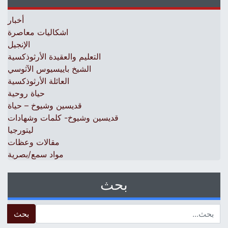
أخبار
اشكاليات معاصرة
الإنجيل
التعليم والعقيدة الأرثوذكسية
الشيخ باييسيوس الآثوسي
العائلة الأرثوذكسية
حياة روحية
قديسين وشيوخ – حياة
قديسين وشيوخ- كلمات وشهادات
ليتورجيا
مقالات وعظات
مواد سمع/بصرية
بحث
 for: