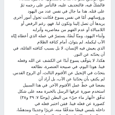
فالشكّ فيه، فالتجديف عليه، فالتآمر على رجمه ثمّ
على قتله. هذا ما جال في نفس عدد من اليهود
ورؤسائهم. أمّا في نفس يسوع فكانت تجول أمور أخرى
يريدها أن تصل إلينا وتكون لنا. فهو، رغم الرفض أو
اللامبالاة أو عدم الفهم من معاصريه وأترابه
وأبناء اليهود، ومنّا أيضًا، يستمرّ في عمله الذي أعطاه إيّاه
الآب ليكمله. لم يتوانَ، أمام كثافة الظلام
الذي يعيش فيه الإنسان، لا بل بسبب كثافته القاتلة، في
أن يحدّثه عن النور.
هكذا، لا يتوقّف يسوع أبدًا عن الكشف عن الله وفعله
فينا. هوذا اليوم، في صبيحة العنصرة، نطالعه
يتحدّث في الإنجيل عن الأقنوم الثالث، أي الروح القدس.
لم يكتفِ بأن يحدّثنا عن الآب، بل أراد أن
يضعنا في خطّ عمل الأقنوم الآخر. في هذا السبيل
استخدم صورة عرفها الرسل بالخبرة معه على شكل
تدفّق «أنهار ماء حيّ» من البطن (يوحنّا ٧: ٣٩ و٣٨)
كصورة عن فعله فينا. فمَن اختبر فعله في
داخله يلمس فيضًا متدفّقًا منه، غزيرًا وجديدًا ومدهشًا،