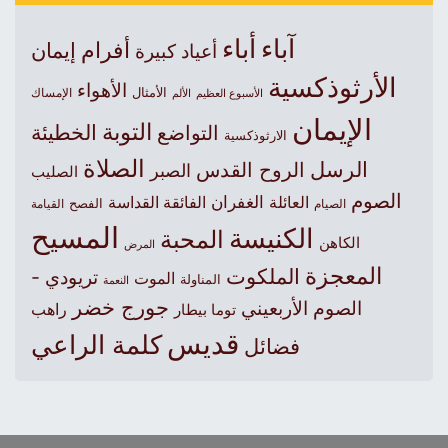
آباء
أباء
أفرام
إيمان
أعياد كبيرة
الأرثوذكسية
الأهواء
الأمثال
الأسبوع العظيم
الإمساك
الألم
الإيمان
التوبة
التواضع
الخطيئة
الارثوذكسية
الصلاة
الرسل
الروح القدس
الصبر
الصليب
الصوم
الغفران
العائلة
الفائقة القداسة
الصيام
الفصح
القيامة
المسيح
الكنيسة
المحبة
الكاهن
المرض
المعجزة
الملكوت
تريودي -
الموت
المناولة
النعمة
جورج خضر
الصوم الأربعيني
راهب
توما بيطار
قديس
كلمة الراعي
فضائل