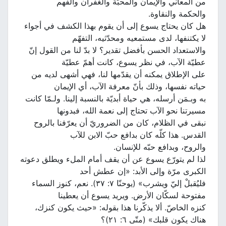
من المعاني والإيمان والمحبّة والغفران والفهم
والحكمة والنقاوة.
هل كان يحتاج يسوع إلى أن يقوم بهذا الكشف في أجواء
لا يكتنفها، لدى مستمعيه ومحدّثيه، التفهّم
والاستعداد الحسن بأفضل تقدير؟ لا بدّ لنا من القول إنّ
عطيّة الآب، في نظر يسوع، كانت أهمّ عطيّة
على الإطلاق يمكنه أن يقدّمها لنا، فهي أشهى لديه من
حياته نفسها، وذلك بأنّ معرفة الآب، أي الإيمان
به وبـمَن أرسله، هي حياة أبديّة بالنسبة إلينا. ولـمّا كانت
مسيرتنا نحو الآب تحتاج إلى نعمة الله، فبدونها
نبقى في الظلام، كان من الضروريّ أن يعرّفنا بالروح
القدس. هذا كلّه كان بدافع حبّ الابن للآب
والروح، وبدافع حبّه للإنسان.
لذا لم يتورّع يسوع عن أن يقف أمام الملء ويطلق دعوته
الكبرى مرّة وإلى الأبد: «إن عطش أحد
فليُقبلْ إليّ ويشرب» (يوحنّا ٧: ٣٧). نعم، كنوز السماء
مفتوحة لسكّان الأرض. ويريد يسوع أن يعطينا
كنزه الخاصّ. ألا يذكّرنا هذا بقوله: «حيث يكون كنزك،
هناك يكون قلبك» (متّى ٦: ٢١)؟