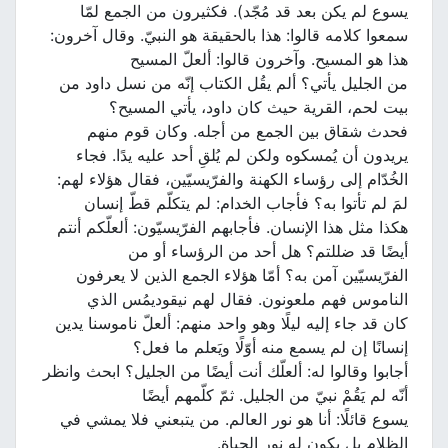
يسوع لم يكن بعد قد مُجّد). فكثيرون من الجمع لمّا
سمعوا كلامه قالوا: هذا بالحقيقة هو النبيّ. وقال آخرون:
هذا هو المسيح. وآخرون قالوا: ألعلّ المسيح
من الجليل يأتي؟ ألم يقُل الكتاب إنّه من نسل داود من
بيت لحم، القرية حيث كان داود، يأتي المسيح؟
فحدث شقاق بين الجمع من أجله. وكان قوم منهم
يريدون أن يُمسكوه ولكن لم يُلقِ أحد عليه يدًا. فجاء
الخُدّام إلى رؤساء الكهنة والفرّيسيّين، فقال هؤلاء لهم:
لمَ لم تأتوا به؟ فأجاب الخدام: لم يتكلّم قطّ إنسان
هكذا مثل هذا الإنسان. فأجابهم الفرّيسيّون: ألعلّكم أنتم
أيضًا قد ضللتم؟ هل أحد من الرؤساء أو من
الفرّيسيّين آمن به؟ أمّا هؤلاء الجمع الذين لا يعرفون
الناموس فهم ملعونون. فقال لهم نيقوديمُس الذي
كان قد جاء إليه ليلًا وهو واحد منهم: ألعلّ ناموسنا يدين
إنسانًا إن لم يسمع منه أوّلًا ويَعلم ما فعل؟
أجابوا وقالوا له: ألعلّك أنت أيضًا من الجليل؟ ابحث وانظر
أنّه لم يَقُمْ نبيّ من الجليل. ثمّ كلّمهم أيضًا
يسوع قائلًا: أنا هو نور العالم. من يتبعني فلا يمشي في
الظلام بل يكون له نور الحياة.