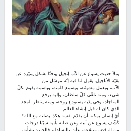
يملأ حديث يسوع عن الآب إنجيل يوحنّا بشكل يميّزه عن
بقيّة الأناجيل. يقول لنا فيه إنّه مرسَل من
الآب، ويعمل مشيئته، ويسمع كلمته، وباسمه يقوم بكلّ
شيء، ومنه تلقّى كلّ سلطان، وإليه يرفع
المناجاة، وفي يدَيه يستودع روحه، ومنه ينتظر المجد
الذي كان له قبل إنشاء العالم.
أيّ إنسان يمكنه أن يقدّم نفسه هكذا بصلته مع الله؟
كَشْف يسوع عن أبيه وعن صلته بأبيه سبّبا درجات
من الرفض متنوّعة، بدأت بالتساؤل، فالحيرة بشأنه،