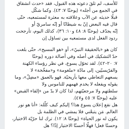
للأسف، لم تلقَ دعوته هذه القبول، فقد «حدث انشقاق
في الجمع من أجله» (يوحنّا ٧: ٤٣). وكما شكّل
قبلًا حديثه عن الآب وعلاقته به معثرة لمستمعيه، حتّى
قال فيه البعض إنّ به شيطانًا أو إنّه سامريّ أو
إنّه يجدّف (يوحنّا ٨: ٤٨ و١٠: ٣٦)، كذلك اليوم، تأرجحت
ردود الفعل لدى مستمعيه بين تساؤل إن
كان هو «بالحقيقة النبيّ»، أو «هو المسيح»، حتّى بلغت
حدّ التشكيك في أصله وفي أصالة دوره (يوحنّا
٧: ٢٠-٤٢). لقد تحوّل يسوع، في نظر رؤساء الكهنة
والفرّيسيّين، إلى مادّة «ملغومة» و«مفخّخة» لا
يسعهم التعاطي معها بأريحيّة. فهو بالعمق «مضِلّ»، وما
يقوله ويفعله لا يخدم فهمهم للناموس ولا
سلطتهم ولا مرجعيّتهم، لذا كان لا بدّ من «إلقاء القبض»
عليه (يوحنّا ٧: ٤٥ و٤٧).
هل نفع إعلان يسوع هذا؟ إليكم كيف كلّله: «أنا هو نور
العالم. مَن يتبعْني فلا يمشي في الظلمة بل
يكون له نور الحياة» (يوحنّا ٨: ١٢). ترك لنا حرّيّة الاختيار،
وحسنًا فعل! فهلّا أحسنّا الاختيار إذًا؟ هل