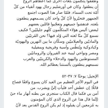
وطفقوا يتكلّمون بلغات أخرى كما أعطاهم الروح
أن ينطقوا. وكان في أورشليم رجال يهود أتقياء من كلّ
أُمّة تحت السماء. فلمّا صار هذا الصوت اجتمع
الجمهور فتحيّروا لأنّ كلّ واحد كان يسـمعهم ينطقون
بلغته. فدهشوا جميعهم وتعجّبوا قائلين بعضهم
لبعض: أليس هؤلاء المتكلّمون كلّهم جليليّين؟ فكيف
نسمع كلّ منّا لغته التي وُلد فيها؟ نحن الفَرتيّين
والماديّين والعيلاميّين وسكّان ما بين النهرين واليهوديّة
وكبادوكية وبُنطُس وآسية وفريجية وبمفيلية
ومصر ونواحي ليبية عند القيروان والرومانيّين
المستوطنين واليهود والدخلاء والكريتيّين والعرب
نسمعهم ينطقون بألسنتنا بعظائم الله.
الإنجيل: يوحنّا ٧: ٣٧-٥٢
في اليوم الآخِر العظيم من العيد كان يسوع واقفًا فصاح
قائلًا: إن عطش أحد فليأتِ إليَّ ويشرب. من
آمن بي فكما قال الكتاب ستجري من بطنه أنهار ماء حيّ
(إنّما قال هذا عن الروح الذي كان المؤمنون
به مُزمعين أن يقبلوه إذ لم يكن الروح القدس بعد لأنّ