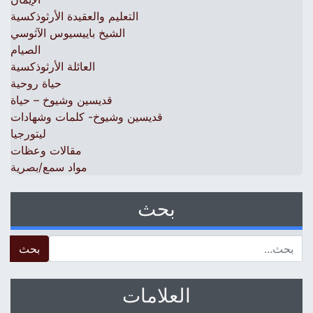
التعليم والعقيدة الأرثوذكسية
الشيخ باييسيوس الآثوسي
الصيام
العائلة الأرثوذكسية
حياة روحية
قديسين وشيوخ – حياة
قديسين وشيوخ- كلمات وشهادات
ليتورجيا
مقالات وعظات
مواد سمع/بصرية
بحث
 for:
العلامات