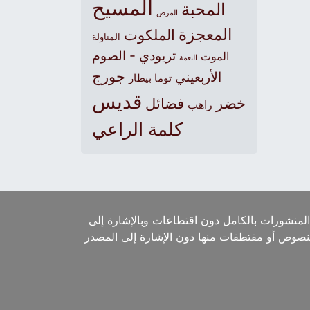
المسيح
المحبة
المرض
المعجزة
الملكوت
المناولة
تريودي - الصوم
الموت
النعمة
جورج
الأربعيني
توما بيطار
قديس
خضر
فضائل
راهب
كلمة الراعي
لمنشورات بالكامل دون اقتطاعات وبالإشارة إلى
لنصوص أو مقتطفات منها دون الإشارة إلى المصدر