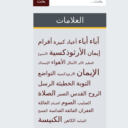
العلامات
آباء
أباء
أفرام
أعياد كبيرة
الأرثوذكسية
إيمان
الأسبوع
الأهواء
الأمثال
العظيم
الإمساك
الألم
الإيمان
التواضع
الارثوذكسية
التوبة
الخطيئة
الرسل
الصلاة
الروح القدس
الصبر
الصوم
الصليب
العائلة
الصيام
الغفران
الفائقة القداسة
الفصح
الكنيسة
الكاهن
القيامة