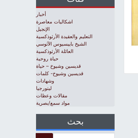
أخبار
اشكاليات معاصرة
الإنجيل
التعليم والعقيدة الأرثوذكسية
الشيخ باييسيوس الآثوسي
العائلة الأرثوذكسية
حياة روحية
قديسين وشيوخ – حياة
قديسين وشيوخ- كلمات
وشهادات
ليتورجيا
مقالات وعظات
مواد سمع/بصرية
بحث
Search for: