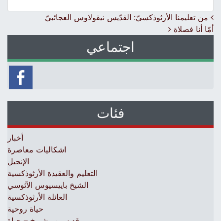
Post navigation
من تعليمنا الأرثوذكسيّ: القدّيس نيقولاوس العجائبيّ
أمّا أنا فصلاة
اجتماعي
فئات
أخبار
اشكاليات معاصرة
الإنجيل
التعليم والعقيدة الأرثوذكسية
الشيخ باييسيوس الآثوسي
العائلة الأرثوذكسية
حياة روحية
قديسين وشيوخ – حياة