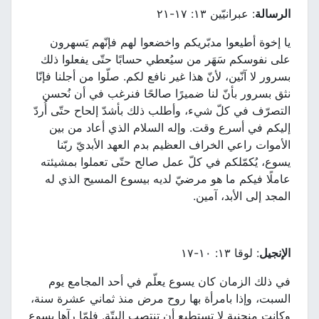
الرسالة
: عبرانيّين ١٣: ١٧-٢١
يا إخوة أطيعوا مدبّريكم واخضعوا لهم فإنّهم يَسهرون
على نفوسكم سَهَر من سيُعطي حسابًا حتّى يفعلوا ذلك
بسرور لا آنّين، لأنّ هذا غير نافع لكم. صلّوا من أجلنا فإنّا
نثق بسرور بأنّ لنا ضميرًا صالحًا فنرغب في أن نُحسن
التصرّف في كلّ شيء، وأطلب ذلك بأشدّ إلحاح حتّى أُردّ
إليكم في أسرع وقت. وإله السلام الذي أعاد من بين
الأموات راعي الخراف العظيم بدم العهد الأبديّ ربّنا
يسوع، يُكمّلكم في كلّ عمل صالح حتّى تعملوا بمشيئته
عاملًا فيكم ما هو مرضيّ لديه بيسوع المسيح الذي له
المجد إلى الأبد، آمين.
الإنجيل
: لوقا ١٣: ١٠-١٧
في ذلك الزمان كان يسوع يعلّم في أحد المجامع يوم
السبت، وإذا بامرأة بها روح مرض منذ ثماني عشرة سنة،
وكانت منحنية لا تستطيع أن تنتصب البتّة. فلمّا رآها يسوع