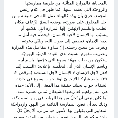
بالمحاباة، فالمرارة المتأتّية من طريقة ممارستها
والروحيّة التي تعتمد عليها، كما ظهر في كلام رئيس
المجمع، حريّ بأن يبدّد كالهباء عمل الله في خليقته ومن
أجل المخلوق على صورته، بوضعه السمّ الزّعاف مكان
الطيب والبلسم الإلهيَّين. إنّها المرارة التي يقدّمها أو
يتسبّب بها الإنسان لأخيه الإنسان، فيحطّم فيه أنبل ما
لديه: الإيمان، فيصغي إلى صوت الله، ويلبّي دعوته،
ويغرف من معين رحمته. إنّ مداواة مفاعيل هذه المرارة
وتصويب مفهوم السبت لدى القيادة الدينيّة اليهوديّة
ستكون من صلب مهمّة يسوع التي يتمّمها، باسم أبيه
وباسم الإنسان الذي أتى ليخلّصه، بإعلانه: «السبت إنّما
جُعل لأجل الإنسان لا الإنسان لأجل السبت» (مرقص ٢:
٢٧). ولقد شاركنا الإنجيليّ لوقا جواب يسوع في حادثة
الشفاء، جواب يجسّد حقيقة هذا المعنى إلى الأبد: «هذه
هي ابنة إبراهيم قد ربطها الشيطان ثماني عشرة سنة.
أما كان ينبغي أن تُحلّ من هذا الرباط في يوم السبت؟»،
وذلك بعد أن فضح الممارسة القائمة بين اليهود وازدواجيّة
المعايير التي يكيلون بها الأمور: «يا مرائي، ألَا يحلّ كلّ
واحد منكم في السبت ثوره أو حماره من المذود ويمضي