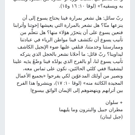
به ويسقيه؟» (لوقا ١٠: ١٦ و١٥).
ربّ سائل: هل نشعر بمرارة فينا يحتاج يسوع إلى أن
ينزعها منّا؟ هل نشعر بالمرارة التي يعيشها إخوتنا وأترابنا
فنعين يسوع على أن يتحرّر هؤلاء منها؟ هل نتعلّم من
تأنيب يسوع أن نكتشف فينا مواطن الرياء في عبادتنا
وممارستنا وخدمتنا، فنلقي عليها ضوء الإنجيل الكاشف
ليداوينا؟ ربّ قائل: ما أحلانا نشعر بالخجل الذي يتركه
تأنيب يسوع لنا، أو بالفرح الذي يولدّه فينا وضْعُ يدَيه علينا
ليشفينا! ففي كلتَي الحالتَين، نكون على تماس معه،
ونصير من أولئك المدعوّين لكي يفرحوا «بجميع الأعمال
المجيدة الكائنة منه» (لوقا ١٠: ١٧)، وينشروا هذا الفرح
بين أترابهم وينهضوهم إلى الإيمان الواثق بيسوع!
+ سلوان
مطران جبيل والبترون وما يليهما
(جبل لبنان)