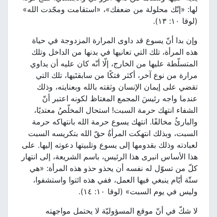
لها: «إنّك محلولة من ضعفك»، «استقامت ومجّدت الله»
(لوقا ١٠: ١٣).
وإن بدا أنّ يسوع قد داوى المرارة المزدوجة في حياة
هذه المرأة، تلك التي تعانيها في بدنها من الداخل وتلك
المتسلّطة عليها من الخارج، إلّا أنّه كان عليه أن يداوي
مرارة من نوع آخر، أكثر فتكًا من سابقتَيها، تلك التي
تقضي على إيمان الإنسان وثقته بالله وبعنايته، وذلك
عندما واجه رئيسَ المجمع المغتاظ لكونه اعتبر أنّ
الشفاء انتهك حرمة السبت! استحال المخلّصُ معتديًا،
والبارئُ مخالفًا. انتهك يسوع حرمة الله بانتهاكه حرمة
السبت، وبذلك انتهكت المرأةُ حقّ الله بتكريسه السبت
لعبادته وذلك بقدومها إلى يسوع وتلبيتها دعوته إليها. على
هذا الأساس انبرى هذا الرئيس، باسم الشريعة، إلى انتهار
كلّ من تسوّل له نفسه أن يحذو حذو هذه المرأة: «هي
ستّة أيّام ينبغي فيها العمل، ففي هذه ائتوا واستشفوا،
وليس في يوم السبت» (لوقا ١٠: ١٤).
لا شكّ في أنّ موقع المسؤوليّة لا يحتمل مواجهته