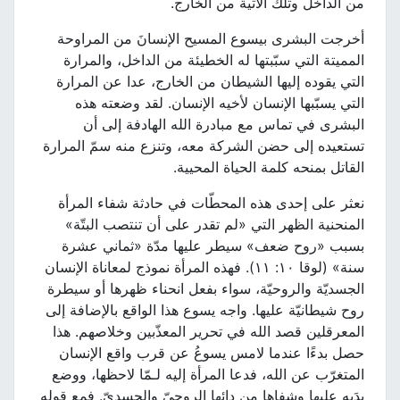
من الداخل وتلك الآتية من الخارج.
أخرجت البشرى بيسوع المسيح الإنسانَ من المراوحة
المميتة التي سبّبتها له الخطيئة من الداخل، والمرارة
التي يقوده إليها الشيطان من الخارج، عدا عن المرارة
التي يسبّبها الإنسان لأخيه الإنسان. لقد وضعته هذه
البشرى في تماس مع مبادرة الله الهادفة إلى أن
تستعيده إلى حضن الشركة معه، وتنزع منه سمّ المرارة
القاتل بمنحه كلمة الحياة المحيية.
نعثر على إحدى هذه المحطّات في حادثة شفاء المرأة
المنحنية الظهر التي «لم تقدر على أن تنتصب البتّة»
بسبب «روح ضعف» سيطر عليها مدّة «ثماني عشرة
سنة» (لوقا ١٠: ١١). فهذه المرأة نموذج لمعاناة الإنسان
الجسديّة والروحيّة، سواء بفعل انحناء ظهرها أو سيطرة
روح شيطانيّة عليها. واجه يسوع هذا الواقع بالإضافة إلى
المعرقلين قصد الله في تحرير المعذّبين وخلاصهم. هذا
حصل بدءًا عندما لامس يسوعُ عن قرب واقع الإنسان
المتغرّب عن الله، فدعا المرأة إليه لـمّا لاحظها، ووضع
يدَيه عليها وشفاها من دائها الروحيّ والجسديّ. فمع قوله