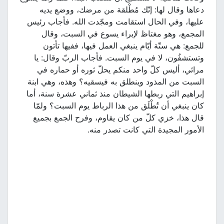
دعاها وقال لها: إنّك مُطْلقة من مرضك، ووضع يديه
عليها، وفي الحال استقامت ومجّدت الله. فأجاب رئيس
المجمع، وهو مغتاظ لإبراء يسوع في السبت، وقال
للجمع: هي ستّة أيّام ينبغي العمل فيها، ففيها تأتون
وتستشفُون، لا في يوم السبت. فأجاب الربّ وقال: يا
مرائي، أليس كلّ واحد منكم يحلّ ثوره أو حماره في
السبت من المذود وينطلق به فيسقيه؟ وهذه، وهي ابنة
إبراهيم التي ربطها الشيطان منذ ثماني عشرة سنة، أما
كان ينبغي أن تُطْلَق من هذا الرباط يوم السبت؟ ولمّا
قال هذا، خزي كلّ من كان يقاوم، وفرح الجمع بجميع
الأمور المجيدة التي كانت تصدر منه.