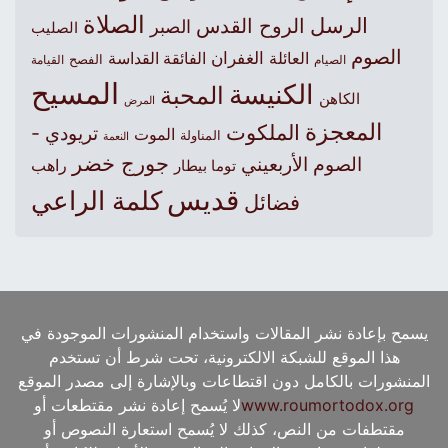
الصلاة
الرسل
الروح القدس
الصبر
الصليب
الصوم
الغفران
العائلة
الفائقة القداسة
الصيام
الفصح
القيامة
المسيح
الكنيسة
المحبة
الكاهن
المرض
المعجزة
الملكوت
تريودي -
الموت
المناولة
النعمة
جورج خضر
الصوم الأربعيني
راهب
توما بيطار
قديس
كلمة الراعي
فضائل
يسمح بإعادة نشر المقالات واستخدام المنشورات الموجودة في
هذا الموقع للشبكة الالكترونية، تحت شرط أن تستخدم
المنشورات بالكامل دون اقتطاعات وبالإشارة إلى مصدر الموقع
www.roumortodox.org
لا يُسمح إعادة نشر مقتطعات أو
مقتطفات من النص، كذلك لا يُسمح استعارة النصوص أو