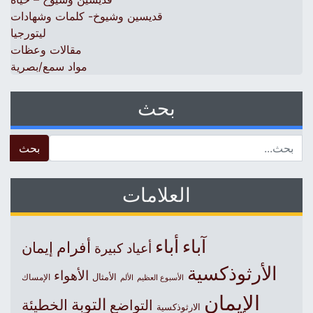
قديسين وشيوخ- كلمات وشهادات
ليتورجيا
مقالات وعظات
مواد سمع/بصرية
بحث
 for:
العلامات
آباء
أباء
أفرام
إيمان
أعياد كبيرة
الأرثوذكسية
الأهواء
الأمثال
الأسبوع العظيم
الإمساك
الألم
الإيمان
التوبة
التواضع
الخطيئة
الارثوذكسية