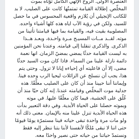
العنصرة الأولى. الروح الإلهي الكامل تؤتاه بموت
المخلّص. إطلالة القيامة تمتمتُها كانت على الصليب. لا بد
للكاتب الإنجيلي أن يُلازم واقعية المحسوس في ما حصل
للسيد، ولكن في رؤية الآب اياه هذه كلها أشياء واحده.
المصلوبية بقيت فيه، والقيامة بما فيها قيامتنا تأتينا من
موته. لقــد مــات المسيـح مـرة واحـدة، وبعـد هــذا
الذكرى. والذكرى تنقلنا إلى قيامته. وعندنا نحن المؤمنين
به ليست القيامة حدثًا يمضي بمضيّ الزمان. انها نعمة
دائمة نازلة علينا من السماء. فاذا كان موت السيد حدثًا
مضى، إلا أن فاعليته أي إحياءه إيانا لا تزول. وحتى يتم
هذا، يجب أن ننسلخ عن الزائلات ليحيا الرب وحده فينا.
وإيماننا أننا حيينا منذ أن كان على الصليب معلّقًا. هذه
جدلية موت المخلّص وقيامته عندنا. إنه كان حيّا منذ أن
عُلّق على الخشبة، فيما كان معلّقًا عليها. في موته
وبموته حصلنا على الحياة الأبدية. وفي دقة التعبير بدأت
هذه الحياة الأبدية تنزل علينا منه بالإيمان. معنى ذلك أنه
ولو مات مرة واحدة تبقى حياته فينا مستمرّة يومًا فيومًا
حتى اننا لا نبقى مُلكًا لأنفسنا لأننا بتنا ننظر إليه فقط
ونستمدّ حياتنا من حياته حتى نصير واحدًا معه.