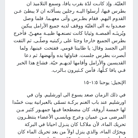
العليّة. وإذ كانـت لدّة بقرب يافا، وسمع التلاميذ ان
بطرس فيها، أرسلوا اليـه رجلين يسألانه ان لا يبطئ عـن
القدوم اليهم. فقام بطـرس وأتى معهـما. فلما وصل
صعـدوا به الى العليّة ووقف لديه جميع الأرامل يبكين
ويُرينَـه أقمصـة وثيابا كانت تصنعـها ظبيـة معهـنّ. فأخرج
بطرس الجميع خارجا وجثا على ركبتيه وصلّـى. ثم التفت
الى الجسد وقال: يا طابيتا قومي. ففتحت عينيها، ولما
أبصرت بطرس جلست. فناولها يده وأنهضها. ثم دعا
القديسين والأرامل وأقامها لديهـم حيّة. فشاع هذا الخبر
فـي يافا كـلّها، فآمن كـثيرون بـالرب.
الإنجيل: يوحنا ١:٥-١٥
في ذلك الزمان صعد يسوع الى اورشليم. وان في
اورشليم عند باب الغنم بركـة تسمّى بالعبرانية بيت حَسْدا
لها خمسة أروقة، كان مضطجعا فيـها جمهـور كثير مـن
المرضى مـن عميان وعرج ويابسـي الأعضاء ينتظـرون
تحريك الماء، لأن ملاكـا كان ينـزل احيانا في البركة
ويحرّك الماء، والذي ينزل اولاً من بعد تحريك الماء كان