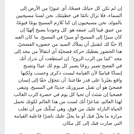
إن لم تكن كل حياتك فصحًا، أي عبورًا من الأرض إلى
السماء، فلا تزال نائمًا في خطيئتك. نحن لسنا مسيحيين
بالمولد. نحن مسيحيون إن كنا نُلازم المسيح يومًا فيومًا،
من عمق فينا إلى عمقه هو. كل وجودنا يصبح إلهيًا إن
كان سيرًا إلى المسيح أو سيرًا في المسيح. ما كان العيد
إلا حثًا لك لتقتبل أن يملأك السيد من حضوره الفصحيّ.
هذا الحضور يعطيك حركة فصحيّة أي انتقالاً من مجد إلى
مجد “كما من الرب الروح”. إن استطعت أن تدرك أنك
في الفصح تصير روحًا يصير كل يوم لك عيدًا وتصبح
إنسانًا قياميًا لأن القيامة ليست ذكرى وحسب ولكنها
واقع يغيّرنا على قدر طاعتنا. أن تتحوّل حقًا إلى إنسان
فصحيّ هو أن تقبل صيرورتك جديدًا في المسيح. وتبقى
فصحيا إن شئتَ أن تحيا كل يوم في حضرة الرب الغالب
لهذا العالم، شاعرًا أنك لست من هذا العالم لكونك تحمل
الحياة النازلة عليك من فوق. وهي تُمكّنك من أن تغلب
مرارة ما يحلّ فيك أو ما يحلّ عليك ناشرًا فاعلية القيامة
التي صارت فيك إلى كل مكان.