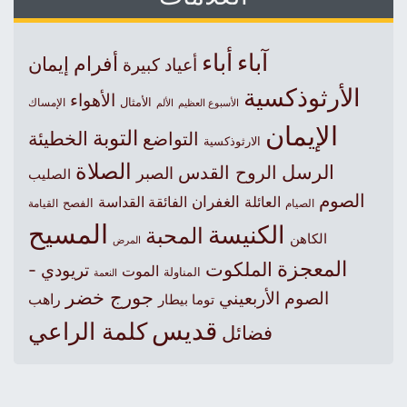
آباء
أباء
أفرام
إيمان
أعياد كبيرة
الأرثوذكسية
الأهواء
الأمثال
الأسبوع العظيم
الإمساك
الألم
الإيمان
التوبة
التواضع
الخطيئة
الارثوذكسية
الصلاة
الرسل
الروح القدس
الصبر
الصليب
الصوم
الغفران
العائلة
الفائقة القداسة
الصيام
الفصح
القيامة
المسيح
الكنيسة
المحبة
الكاهن
المرض
المعجزة
الملكوت
تريودي -
الموت
المناولة
النعمة
جورج خضر
الصوم الأربعيني
راهب
توما بيطار
قديس
كلمة الراعي
فضائل