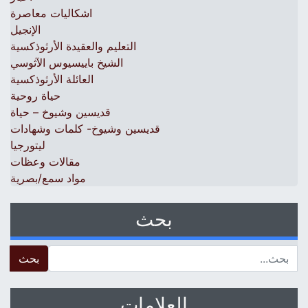
اشكاليات معاصرة
الإنجيل
التعليم والعقيدة الأرثوذكسية
الشيخ باييسيوس الآثوسي
العائلة الأرثوذكسية
حياة روحية
قديسين وشيوخ – حياة
قديسين وشيوخ- كلمات وشهادات
ليتورجيا
مقالات وعظات
مواد سمع/بصرية
بحث
 for:
العلامات