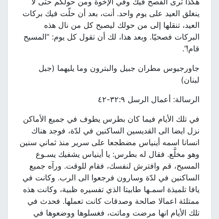
هكذا ترى الفصح فيك وفي الإخوة ومن حولكم حتى لا
ينغلق العيد على يوم واحد. أنت، بعد أن حلّت فيك بركات
العيد، تنقلها إلى من حولك ليصبح كل من نال هذه
البركات فصحيّا. وبعد هذا، لك أن تقول كل يوم: “المسيح
قام!”.
جاورجيوس مطران جبيل والبترون وما يليهما (جبل
لبنان)
الرسالة: أعمال الرسل ٣٢:٩-٤٢
في تلك الأيام فيما كان بطرس يطوف في جميع الأماكن
نزل ايضا الى القديسين الساكنين في لدّة، فوجد هناك
انسانا اسمه أينياس مضطجعا على سرير منذ ثماني سنين
وهو مخلَّع. فقال له بطرس: يا أينياس يشفيك يسـوع
المسيح، قم وافترش لنفسك، فقام للوقت. ورآه جميع
الساكنين في لدّة وسارون فرجعوا الى الرب. وكانت في
يافا تلميذة اسمـها طابيتا الذي تفسيره ظبية، وكانت هذه
ممتلئة اعمالا صالحة وصدقات كانت تعملها. فحدث في
تلك الأيام انها مرضت وماتت، فغسلوها ووضعوها في