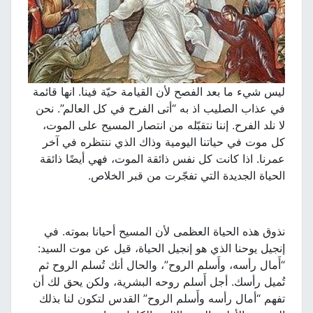
ليس شيء ما بعد الفصح لأن القيامة حيّة فينا. انها قائمة
في عذاب الصليب اذ به “أتى الفرح في كل العالم”. نحن
لا نلد الفرح. إننا نتقبّله من انتصار المسيح على الموت،
كل موت في حياتنا اليومية وذاك الذي ننتظره في آخر
عمرنا. اذا كانت كل نفس ذائقة الموت، فهي أيضًا ذائقة
الحياة الجديدة التي تفجّرت من قبر الخلاص.
نذوق هذه الحياة العظمى لأن المسيح أحيانا بموته. في
إنجيل يوحنا الذي هو إنجيل الحياة، قيل عن موت السيد:
“أَمال رأسه، وأَسلم الروح”، والحال أنك تُسلم الروح ثم
تُميل رأسك. أجل أَسلم روحه البشرية، ولكن يحق لك أن
تفهم “أمال رأسه وأَسلم الروح” القدس لتكون لنا بذلك