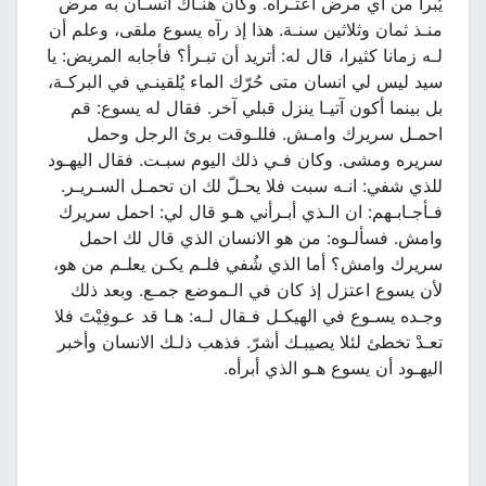
يُبرأ من اي مرض اعتـراه. وكان هنـاك انسـان به مرض
منـذ ثمان وثلاثين سنـة. هذا إذ رآه يسوع ملقى، وعلم أن
لـه زمانا كثيرا، قال له: أتريد أن تبـرأ؟ فأجابه المريض: يا
سيد ليس لي انسان متى حُرّك الماء يُلقينـي في البركـة،
بل بينما أكون آتيـا ينزل قبلي آخر. فقال له يسوع: قم
احمـل سريرك وامـش. فللـوقت برئ الرجل وحمل
سريره ومشى. وكان فـي ذلك اليوم سبـت. فقال اليهـود
للذي شفي: انـه سبت فلا يحـلّ لك ان تحمـل السـريـر.
فـأجـابـهم: ان الـذي أبـرأني هـو قال لي: احمل سريرك
وامش. فسألـوه: من هو الانسان الذي قال لك احمل
سريرك وامش؟ أما الذي شُفي فلـم يكـن يعلـم من هو،
لأن يسوع اعتزل إذ كان في الـموضع جمـع. وبعد ذلك
وجـده يسـوع في الهيكـل فـقال لـه: هـا قد عـوفِيْتَ فلا
تعـدْ تخطئ لئلا يصيبـك أشرّ. فذهب ذلـك الانسان وأخبر
اليهـود أن يسوع هـو الذي أبرأه.