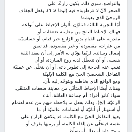
والتواضع. سوى ذلك، يكون زارعًا على
الصخر لأنّ لا «رطوبة» فيه (لوقا ٨: ٦)، بفعل الجفاف
الروحيّ الذي يعيشه!
أمّا التجربة الثالثة فتتلوّن بألوان الإحباط على أنواعه.
فهناك الإحباط الناتج من معاينته ضعفاته، أو
مقدرته على القيام بدور الزارع خير قيام، أو حساسيّته
من عثرات، مقصودة أو غير مقصودة، قد تعيق
إيصال رسالته. لربّما يؤدّي به الأمر إلى أن يفقد الثقة
بنفسه، أو أن تتعطّل لديه روح المباردة، أو أن
تغيب عنه الحاجة إلى تطوير ذاته، أو أن يتخلّى عن عمليّة
التفاعل الشخصيّ الحيّ مع الكلمة الإلهيّة
ومع الواقع الذي يخاطبه ويتوجّه إليه بآن.
وهناك أيضًا الإحباط المتأتّي من معاينة ضعفات المتلقّي،
سواء كانوا أفرادًا أم جماعة (العائلة، أبناء
الرعيّة، إلخ)، وذلك بفعل ما يلاحظه فيهم من عدم اهتمام
أو استهتار أو أنانيّة أو اهتمامات عالميّة أو ما
يعيق التفاعل الحيّ مع الكلمة. قد ينكفئ الزارع على
نفسه فيتخلّى عن إلقاء الكلمة، أو يرميها بقرف أو
بروح إدانة أو تعالٍ أو تسلّط.