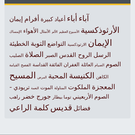
آباء
أباء
أفرام
إيمان
أعياد كبيرة
الأرثوذكسية
الأهواء
الأمثال
الأسبوع العظيم
الإمساك
الألم
الإيمان
التوبة
التواضع
الخطيئة
الارثوذكسية
الصلاة
الرسل
الروح القدس
الصبر
الصليب
الصوم
الغفران
العائلة
الفائقة القداسة
الصيام
الفصح
القيامة
المسيح
الكنيسة
المحبة
الكاهن
المرض
المعجزة
الملكوت
تريودي -
الموت
المناولة
النعمة
جورج خضر
الصوم الأربعيني
راهب
توما بيطار
قديس
كلمة الراعي
فضائل