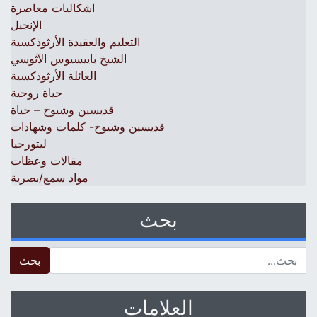
اشكاليات معاصرة
الإنجيل
التعليم والعقيدة الأرثوذكسية
الشيخ باييسيوس الآثوسي
العائلة الأرثوذكسية
حياة روحية
قديسين وشيوخ – حياة
قديسين وشيوخ- كلمات وشهادات
ليتورجيا
مقالات وعظات
مواد سمع/بصرية
بحث
 for:
العلامات