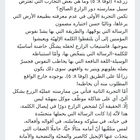
زرعه» (لوقا ٨: ٥) وما هي بعض التجارب التي تعترض
سبيل ممارسته دور الزارع الصالح؟
تكمن التجربة الأولى في عدم معرفته بطبيعة الأرض التي
يرعاها، وتاليًا حسن اختياره مضمون
الرسالة التي يوجّهها، والطريقة التي بها يشدّ نفوس
المؤمنين إلى أن يلتقطوا الكلمة الإلهيّة ويعيشوا
بموجبها. فاستيعاب الزارع لحقله يشكّل حاضنة أساسيّة
للكلمة-الرسالة التي يتمخّض بها، وأمّا استنباطه
الوسيلة-اللغة النافعة التي بها يخاطب النفوس فجسرٌ
يصله بقلوبهم وينير به واقعهم. سوى ذلك يكون
زراعًا على الطريق (لوقا ٨: ٥)، بوجوده خارج الواقع
المطلوب منه أن يخاطبه!
أمّا التجربة الثانية فتأتي من ممارسته عمليّة الزرع بشكل
آليّ، أي على شاكلة موظّف موكل بمهمّة ليس
إلّا. الحقيقة أنّ لشخص الزارع دورًا في إيصال الكلمة،
هذا لأنّه إذا كانت الرسالة التي يحملها متجسّدة
في حياته، في سلوكه ومعاملته، في أقواله وأفعاله،
لمس متلقّيها أنّ أمامه مثالًا حيًّا، حاملًا الصفات التي
يتحدّث عنها الإنجيل كالصبر والمحبّة والتضحية والأمانة