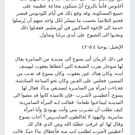
أغابوس فأنبأ بالروح أنْ ستكون مجاعة عظيمة على
جميع المسكونة. وقد وقع ذلك في أيام كلوديوس قيصر.
فحتم التلاميذُ بحسب ما يتيسّر لكل واحد منهم أن يُرسلوا
خدمة الى الإخوة الساكنين في أورشليم. ففعـلوا ذلك
وبعثـوا الى الشيوخ على أيدي برنابا وشاول.
الإنجيل: يوحنا ٥:٤-٤٢
في ذلك الزمان أتى يسوع الى مدينـة من السامرة يقال
لها سوخار بقرب الضيعـة التي أعطاها يعقوب ليوسف
ابنـه. وكان هناك عين يعقوب. وكان يسوع قد تعـب من
المسير، فجلس على العـين وكان نحو الساعة السادسة.
فجـاءت امرأة من السامـرة لتستـقي مـاءً. فقال لها
يسوع: أَعطينـي لأشـرب -فإن تلاميذه كانوا قد مضوا الى
المدينـة ليبتاعـوا طعاما- فقالت لـه المرأة السامريـة:
كيف تطلب أن تشـرب مني وأنت يهـوديّ وأنا امرأة
سامرية، واليهود لا يُخالطون السامـريين؟ أجاب يسوع
وقال لها: لو عَرفتِ عطيّة الله ومَن الذي قال لك
أعطيني لأشرب لطلبتِ انتِ منه فأعطاكِ ماءً حيـًا. قالت