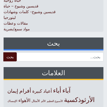
حياة روحية
قديسين وشيوخ – حياة
قديسين وشيوخ- كلمات وشهادات
ليتورجيا
مقالات وعظات
مواد سمع/بصرية
بحث
 for:
العلامات
آباء
أباء
أفرام
إيمان
أعياد كبيرة
الأرثوذكسية
الأهواء
الأمثال
الأسبوع العظيم
الإمساك
الألم