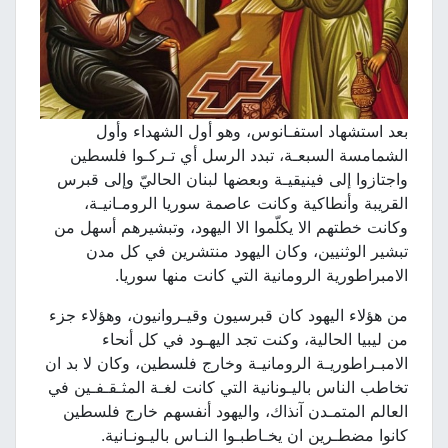
بعد استشهاد استفـانوس، وهو أول الشهداء وأول
الشمامسة السبعـة، تبدد الرسل أي تـركـوا فلسطين
واجتازوا إلى فينيقيـة وبعضها لبنان الحاليّ وإلى قبرس
القريبة وأنطاكية وكانت عاصمة سوريا الرومـانيـة،
وكانت خطتهم الا يكلّموا الا اليهود، وتبشيرهم أسهل من
تبشير الوثنيين، وكان اليهود منتشرين في كل مدن
الامبراطورية الرومانية التي كانت منها سوريا.
من هؤلاء اليهود كان قبرسيون وقيـروانيون، وهؤلاء جزء
من ليبيا الحالية، وكنت تجد اليهـود في كل أنحاء
الامبـراطوريـة الرومانيـة وخارج فلسطين، وكان لا بد ان
تخاطب الناس باليـونانية التي كانت لغـة المثـقـفـين في
العالم المتمـدن آنذاك، واليهود أنفسهم خارج فلسطين
كانوا مضطـرين ان يخـاطبـوا النـاس باليـونـانية.