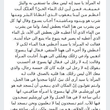
له المرأة: يا سيد إنه ليس معك ما تستقـي به والبئرُ
عـمـيـقــة، فـمـن أيـن لـك الـماء الحـيّ؟ ألعـلـّك أنـت
أعـظـم مـن أبيـنا يـعـقوب الــذي أعـطـانا الـبئـر ومـنـها
شرب هو وبـنـوه ومـاشيـتـه؟ أجـاب يسـوع وقال لها: كل
من يشرب من هذا الماء يعطش أيضا، واما من يشرب
من الماء الذي أنا أُعطيـه فلن يعطش الى الأبد، بل الماء
الذي أُعطيه له يصير فيه ينبوع ماء ينبع الى حياة أبديـة.
فقالت له المـرأة: يا سيـد أَعـطني هـذا المـاء لكـي لا
أعـطش ولا أَجيء الى ههنا لأَستقي. فـقال لهـا يـسوع:
اذهـبي وادعي رَجُلَك وهـلُمّي الى ههـنا. أجابـت المـرأة
وقالت: إنـه لا رجُل لي. فـقال لها يسوع: قد أحسنـتِ
بـقولك إنه لا رجل لي. فإنـه كان لك خمسة رجال، والذي
معك الآن ليس رجُلك. هذا قلتـِه بالصدق. قالت لـه
المرأة: يا سيد أرى أنك نبيّ. آباؤنا سجدوا في هذا الجبل،
وانـتم تقولـون إنّ المكان الذي يـنبغـي أن يُـسجد فيه هو
في اورشليـم. قال لها يـسوع: يا امـرأة صدّقيـني، انها
تـأتي ساعة لا في هذا الجبـل ولا في اورشليم تسجـدون
فيها للآب. انتم تـسجدون لِما لا تـعلمون ونحن نـسجد لما
نـعلم، لأن الخلاص هـو من اليهود. ولكن تـأتي ساعة وهي