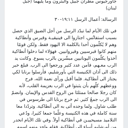
جاورجيوس مطران جبيل والبترون وما يليهما (جبل
لبنان)
الرسالة: أعمال الرسل ١٩:١١-٣٠
في تلك الأيام لما تبدّد الرسل من أجل الضيق الذي حصل
بسبب استفانُس، اجتازوا الى فينيقيـة وقبرس وأنطاكية
وهم لا يُكلّمون أحدا بالكلمة الا اليهود فقط. ولكن قومًا
منهم كانوا قبرسيين وقيروانيين. فهؤلاء لما دخلوا أنطاكية
أخذوا يكلّمون اليونانيين مبشّرين بالرب يسوع. وكانت يد
الرب معـهم، فآمن عدد كثير ورجعوا الى الرب. فبلغ خبر
ذلك الى آذان الكنيسة التي بأورشليم، فأرسلوا برنابا لكي
يجتاز الى أنطاكية. فلما أقبل ورأى نعمة الله، فرح
ووعظهم كلّهم بأن يثبتوا في الرب بعزيمة القلب، لأنه
كان رجلا صالحا ممتلئا من الروح القدس والإيمان. وانضمّ
الى الرب جمعٌ كثير. ثم خرج برنابا الى طرسوس في
طلب شاول. ولما وجده أتى به الى أنطاكية. وتردّدا معا
سنة كاملة في هذه الكنيسة وعلّما جمعا كثيرا، ودُعي
التلاميذ مسيحييـن في أنطاكية أولاً. وفي تلك الأيام انحدر
من أورشليم أنبياء الى أنطاكية. فقام واحد منهم اسمه