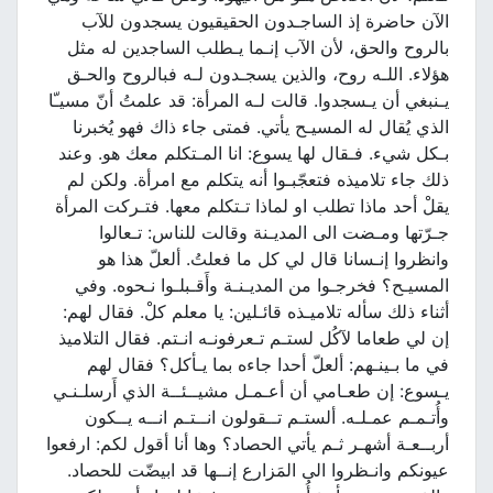
الآن حاضرة إذ الساجـدون الحقيقيون يسجدون للآب
بالروح والحق، لأن الآب إنـما يـطلب الساجدين له مثل
هؤلاء. اللـه روح، والذين يسجـدون لـه فبالروح والحـق
يـنبغي أن يـسجدوا. قالت لـه المرأة: قد علمتُ أنّ مسيـّا
الذي يُقال له المسيـح يأتي. فمتى جاء ذاك فهو يُخبرنا
بـكل شيء. فـقال لها يسوع: انا المـتكلم معك هو. وعند
ذلك جاء تلاميذه فتعجّبـوا أنه يتكلم مع امرأة. ولكن لم
يقلْ أحد ماذا تطلب او لماذا تـتكلم معها. فتـركت المرأة
جـرّتها ومـضت الى المديـنة وقالت للناس: تـعالوا
وانظروا إنـسانا قال لي كل ما فعلتُ. ألعلّ هذا هو
المسيـح؟ فخرجـوا من المديـنـة وأَقـبلـوا نـحوه. وفي
أثناء ذلك سأله تلاميـذه قائـلين: يا معلم كلْ. فقال لهم:
إن لي طعاما لآكُل لستـم تـعرفونـه انـتم. فقال التلاميذ
في ما بـينـهم: ألعلّ أحدا جاءه بما يـأكل؟ فقال لهم
يـسوع: إن طعـامي أن أعـمـل مشيــئــة الذي أَرسلـنـي
وأُتـمـم عمـلـه. ألستـم تــقولون انــتـم انــه يــكون
أربــعـة أشهـر ثـم يأتي الحصاد؟ وها أنا أقول لكم: ارفعوا
عيونكم وانـظروا الى المَزارع إنــها قد ابيضّت للحصاد.