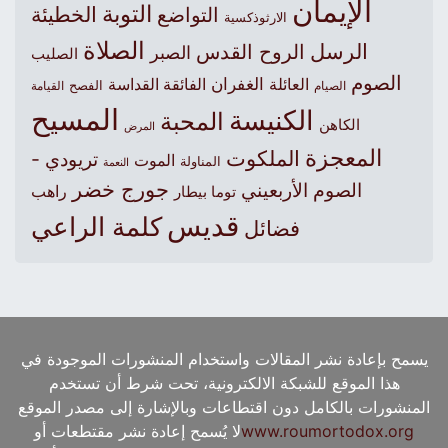
الإيمان
التوبة
التواضع
الخطيئة
الارثوذكسية
الصلاة
الرسل
الروح القدس
الصبر
الصليب
الصوم
الغفران
العائلة
الفائقة القداسة
الصيام
الفصح
القيامة
المسيح
الكنيسة
المحبة
الكاهن
المرض
المعجزة
الملكوت
تريودي -
الموت
المناولة
النعمة
جورج خضر
الصوم الأربعيني
راهب
توما بيطار
قديس
كلمة الراعي
فضائل
يسمح بإعادة نشر المقالات واستخدام المنشورات الموجودة في
هذا الموقع للشبكة الالكترونية، تحت شرط أن تستخدم
المنشورات بالكامل دون اقتطاعات وبالإشارة إلى مصدر الموقع
www.roumortodox.org
لا يُسمح إعادة نشر مقتطعات أو