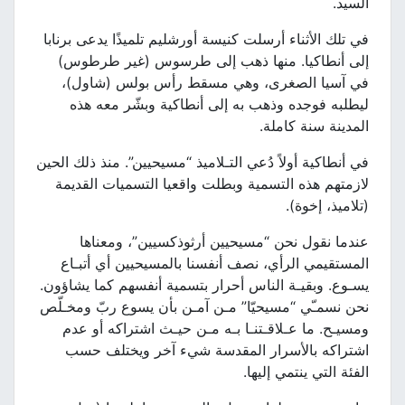
السيد.
في تلك الأثناء أرسلت كنيسة أورشليم تلميذًا يدعى برنابا
إلى أنطاكيا. منها ذهب إلى طرسوس (غير طرطوس)
في آسيا الصغرى، وهي مسقط رأس بولس (شاول)،
ليطلبه فوجده وذهب به إلى أنطاكية وبشّر معه هذه
المدينة سنة كاملة.
في أنطاكية أولاً دُعي التـلاميذ “مسيحيين”. منذ ذلك الحين
لازمتهم هذه التسمية وبطلت واقعيا التسميات القديمة
(تلاميذ، إخوة).
عندما نقول نحن “مسيحيين أرثوذكسيين”، ومعناها
المستقيمي الرأي، نصف أنفسنا بالمسيحيين أي أتبـاع
يسـوع. وبقيـة الناس أحرار بتسمية أنفسهم كما يشاؤون.
نحن نسمـّي “مسيحيّا” مـن آمـن بأن يسوع ربّ ومخـلّص
ومسيـح. ما عـلاقـتنـا بـه مـن حيـث اشتراكه أو عدم
اشتراكه بالأسرار المقدسة شيء آخر ويختلف حسب
الفئة التي ينتمي إليها.