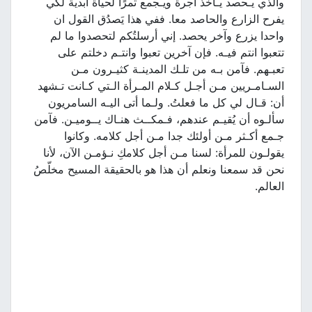
والذي يـحصد يـأخذ أُجرة ويـجمع ثمرًا لحياة أبدية لكي
يفرح الزارع والحاصد معا. ففي هذا يَصدُق القول ان
واحدا يزرع وآخر يحصد. إني أرسلتُكم لتحصدوا ما لم
تتعبوا انتم فيـه. فإن آخرين تعبوا وانتـم دخلتم على
تعبـهم. فآمن بـه من تلـك المدينـة كثيـرون مـن
السـامـريين مـن أجـل كـلام المـرأة الـتي كـانت تـشهد
أن: قـال لي كل ما فعلتُ. ولـما أتى اليـه السامريون
سألـوه أن يُقيـم عندهم، فـمكــث هنـاك يــوميـن. فآمن
جـمع أكـثر مـن أولئك جدا مـن أجل كلامه. وكانوا
يقولـون للمرأة: لسنا مـن أجل كلامكِ نـؤمـن الآن، لأنا
نحن قد سمعنا ونعلم أن هذا هو بالحقيقة المسيح مخلّصُ
العالم.