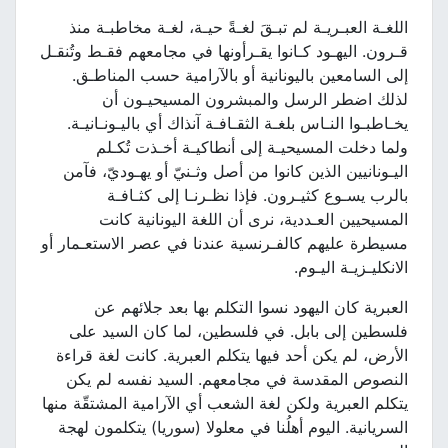
اللغـة العبـريـة لم تبـقَ لغـةً حيـة، لغـة مخاطبـة منذ
قـرون. اليهـود كـانوا يقـرأونها في مجامعهم فقـط وتُنقـل
إلى السامعين باليونانية أو بالآرامية حسب المناطـق.
لذلك اضطر الرسل والمبشرون المسيحيـون أن
يخـاطبـوا النـاس بلغـة الثقـافـة آنذاك أي باليـونـانيـة.
ولما دخلت المسيحيـة إلى أنطاكيـة أخـذت تُكـلم
اليـونانيين الذين كانوا من أصل وثـنيّ أو يهـوديّ، فآمن
بالرب يسـوع كثيـرون. فإذا نظـرنـا إلى كثـافـة
المسيحيين العـددية، نرى أن اللغة اليونانية كانت
مسيطرة عليهم كالفـرنسية عندنا في عصر الاستعـمار أو
الانكليـزيـة اليـوم.
العبرية كان اليهود نسوا التكلم بها بعد جلائهم عن
فلسطين إلى بابل. في فلسطين، لما كان السيد على
الأرض، لم يكن أحد فيها يتكلم العبرية. كانت لغة قراءة
النصوص المقدسة في مجامعهم. السيد نفسه لم يكن
يتكلم العبرية ولكن لغة الشعب أي الآرامية المشتقّة منها
السريانية. اليوم أهلُنا في معلولا (سوريا) يتكلمون لهجة