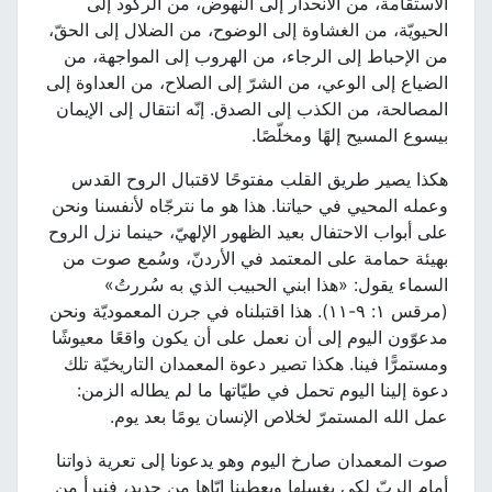
الاستقامة، من الانحدار إلى النهوض، من الركود إلى
الحيويّة، من الغشاوة إلى الوضوح، من الضلال إلى الحقّ،
من الإحباط إلى الرجاء، من الهروب إلى المواجهة، من
الضياع إلى الوعي، من الشرّ إلى الصلاح، من العداوة إلى
المصالحة، من الكذب إلى الصدق. إنّه انتقال إلى الإيمان
بيسوع المسيح إلهًا ومخلّصًا.
هكذا يصير طريق القلب مفتوحًا لاقتبال الروح القدس
وعمله المحيي في حياتنا. هذا هو ما نترجّاه لأنفسنا ونحن
على أبواب الاحتفال بعيد الظهور الإلهيّ، حينما نزل الروح
بهيئة حمامة على المعتمد في الأردنّ، وسُمع صوت من
السماء يقول: «هذا ابني الحبيب الذي به سُررتُ»
(مرقس ١: ٩-١١). هذا اقتبلناه في جرن المعموديّة ونحن
مدعوّون اليوم إلى أن نعمل على أن يكون واقعًا معيوشًا
ومستمرًّا فينا. هكذا تصير دعوة المعمدان التاريخيّة تلك
دعوة إلينا اليوم تحمل في طيّاتها ما لم يطاله الزمن:
عمل الله المستمرّ لخلاص الإنسان يومًا بعد يوم.
صوت المعمدان صارخ اليوم وهو يدعونا إلى تعرية ذواتنا
أمام الربّ لكي يغسلها ويعطينا إيّاها من جديد، فنبرأ من