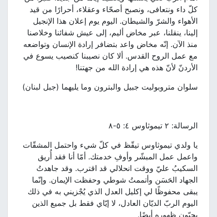
كلّ داء ونتعافى، ونصبح أصحّاء وعقلاء، أحرارًا من قيد
الأهواء والشرّ والشيطان. اليوم يوم إعلان هذا الإنجيل
إلينا، ينقلنا، عبر مخاض أليم، إلى عيش شفائنا وخلاصنا
منذ الآن. إنّه مخاض واعد بتضافر إرادة الإنسان وتواضعه
مع عمل الروح القدس. ألا كان نصيبنا كنصيب يسوع في
الأردنّ لأنّ هذه هي إرادة الله من جهتنا!
سلوان متروبوليت جبيل والبترون وما يليهما (جبل لبنان)
الرسالة: ٢ تيموثاوس ٤: ٥-٨
يا ولدي تيموثاوس تيقّظ في كلّ شيء واحتمل المشقّات
واعمل عمل المبشّر وأوفِ خدمتك. أمّا أنا فقد أُريق
السكيبُ عليّ ووقت انحلالي قد اقترب. وقد جاهدتُ
الجهاد الحَسَن وأتممتُ شوطي وحفظت الإيمان. وإنّما
يبقى محفوظًا لي إكليل العدل الذي يُجْزيني به في ذلك
اليوم الربّ الديّان العادل، لا إيّاي فقط بل جميع الذين
يحبّون ظهوره أيضًا.