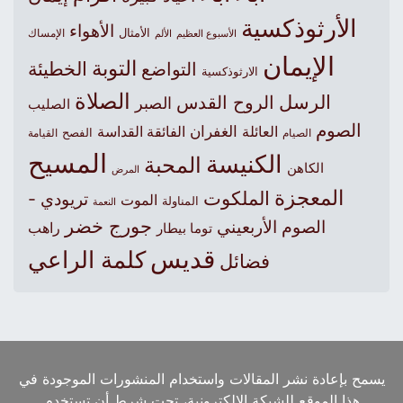
الأرثوذكسية
الأهواء
الأمثال
الأسبوع العظيم
الإمساك
الألم
الإيمان
التوبة
التواضع
الخطيئة
الارثوذكسية
الصلاة
الرسل
الروح القدس
الصبر
الصليب
الصوم
الغفران
العائلة
الفائقة القداسة
الصيام
الفصح
القيامة
المسيح
الكنيسة
المحبة
الكاهن
المرض
المعجزة
الملكوت
تريودي -
الموت
المناولة
النعمة
جورج خضر
الصوم الأربعيني
راهب
توما بيطار
قديس
كلمة الراعي
فضائل
يسمح بإعادة نشر المقالات واستخدام المنشورات الموجودة في
هذا الموقع للشبكة الالكترونية، تحت شرط أن تستخدم