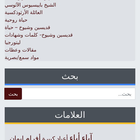
الشيخ باييسيوس الآثوسي
العائلة الأرثوذكسية
حياة روحية
قديسين وشيوخ – حياة
قديسين وشيوخ- كلمات وشهادات
ليتورجيا
مقالات وعظات
مواد سمع/بصرية
بحث
 for:
العلامات
آباء
أباء
أفرام
إيمان
أعياد كبيرة