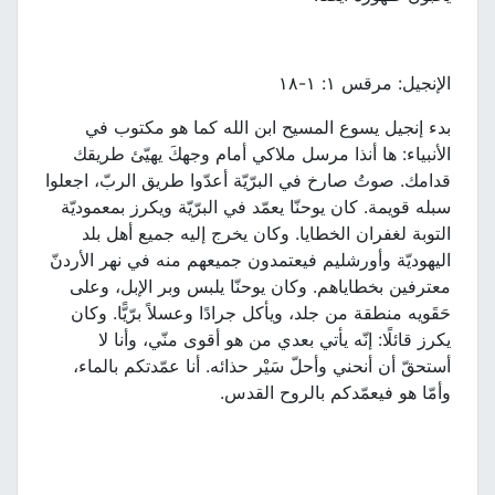
الإنجيل: مرقس ١: ١-١٨
بدء إنجيل يسوع المسيح ابن الله كما هو مكتوب في
الأنبياء: ها أنذا مرسل ملاكي أمام وجهكَ يهيّئ طريقك
قدامك. صوتُ صارخ في البرّيّة أعدّوا طريق الربّ، اجعلوا
سبله قويمة. كان يوحنّا يعمّد في البرّيّة ويكرز بمعموديّة
التوبة لغفران الخطايا. وكان يخرج إليه جميع أهل بلد
اليهوديّة وأورشليم فيعتمدون جميعهم منه في نهر الأردنّ
معترفين بخطاياهم. وكان يوحنّا يلبس وبر الإبل، وعلى
حَقَويه منطقة من جلد، ويأكل جرادًا وعسلاً برّيًّا. وكان
يكرز قائلًا: إنّه يأتي بعدي من هو أقوى منّي، وأنا لا
أستحقّ أن أنحني وأحلّ سَيْر حذائه. أنا عمّدتكم بالماء،
وأمّا هو فيعمّدكم بالروح القدس.