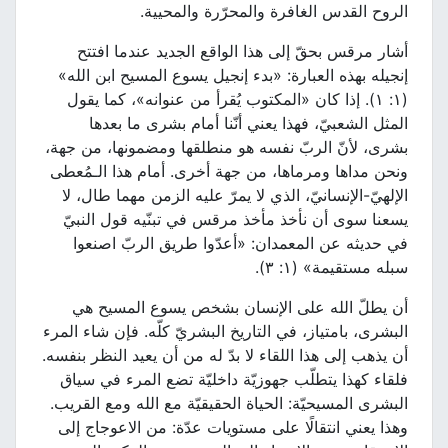
الروح القدس الغافرة والمحرّرة والمحيية.
أشار مرقس بحقّ إلى هذا الواقع الجديد عندما افتتح
إنجيله بهذه العبارة: «بدء إنجيل يسوع المسيح ابن الله»
(١: ١). إذا كان «المكتوب يُقرأ من عنوانه»، كما يقول
المثل الشعبيّ، فهذا يعني أنّنا أمام بشرى ما بعدها
بشرى، لأنّ الربّ نفسه هو منطلقها ومضمونها، من جهة،
ونحن مداها ومرماها، من جهة أخرى. أمام هذا الـمُعطى
الإلهيّ-الإنسانيّ، الذي لا يمرّ عليه الزمن مهما طال، لا
يسعنا سوى أن نأخذ مأخذ مرقس في تبنّيه قول النبيّ
في حديثه عن المعمدان: «أعدّوا طريق الربّ اصنعوا
سبله مستقيمة» (١: ٣).
أن يطلّ الله على الإنسان بشخص يسوع المسيح هي
البشرى، بامتياز، في التاريخ البشريّ كلّه. فإن شاء المرء
أن يذهب إلى هذا اللقاء لا بدّ له من أن يعيد النظر بنفسه.
فلقاء كهذا يتطلّب جهوزيّة داخليّة تضع المرء في سياق
البشرى المسيحيّة: الحياة الحقيقيّة مع الله ومع القريب.
وهذا يعني انتقالًا على مستويات عدّة: من الاعوجاج إلى