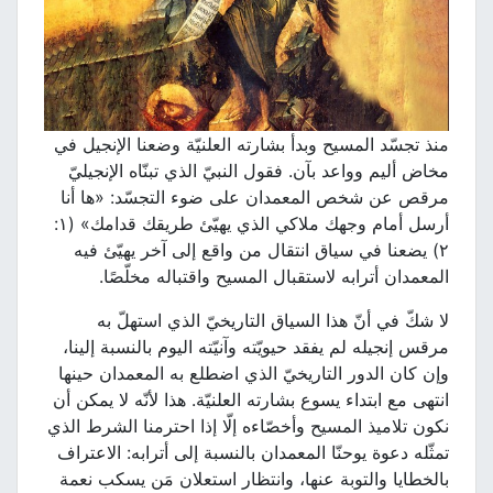
منذ تجسّد المسيح وبدأ بشارته العلنيّة وضعنا الإنجيل في
مخاض أليم وواعد بآن. فقول النبيّ الذي تبنّاه الإنجيليّ
مرقص عن شخص المعمدان على ضوء التجسّد: «ها أنا
أرسل أمام وجهك ملاكي الذي يهيّئ طريقك قدامك» (١:
٢) يضعنا في سياق انتقال من واقع إلى آخر يهيّئ فيه
المعمدان أترابه لاستقبال المسيح واقتباله مخلّصًا.
لا شكّ في أنّ هذا السياق التاريخيّ الذي استهلّ به
مرقس إنجيله لم يفقد حيويّته وآنيّته اليوم بالنسبة إلينا،
وإن كان الدور التاريخيّ الذي اضطلع به المعمدان حينها
انتهى مع ابتداء يسوع بشارته العلنيّة. هذا لأنّه لا يمكن أن
نكون تلاميذ المسيح وأخصّاءه إلّا إذا احترمنا الشرط الذي
تمثّله دعوة يوحنّا المعمدان بالنسبة إلى أترابه: الاعتراف
بالخطايا والتوبة عنها، وانتظار استعلان مَن يسكب نعمة