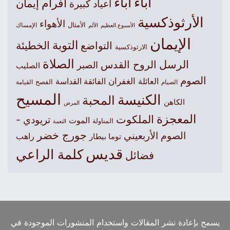
آباء
أباء
أفرام
إيمان
أعياد كبيرة
الأرثوذكسية
الأهواء
الأمثال
الأسبوع العظيم
الإمساك
الألم
الإيمان
التوبة
التواضع
الخطيئة
الارثوذكسية
الصلاة
الرسل
الروح القدس
الصبر
الصليب
الصوم
الغفران
العائلة
الفائقة القداسة
الصيام
الفصح
القيامة
المسيح
الكنيسة
المحبة
الكاهن
المرض
المعجزة
الملكوت
تريودي -
الموت
المناولة
النعمة
جورج خضر
الصوم الأربعيني
راهب
توما بيطار
قديس
كلمة الراعي
فضائل
يسمح بإعادة نشر المقالات واستخدام المنشورات الموجودة في