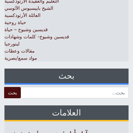
التعليم والعقيدة الأرثوذكسية
الشيخ باييسيوس الآثوسي
العائلة الأرثوذكسية
حياة روحية
قديسين وشيوخ – حياة
قديسين وشيوخ- كلمات وشهادات
ليتورجيا
مقالات وعظات
مواد سمع/بصرية
بحث
 for:
العلامات