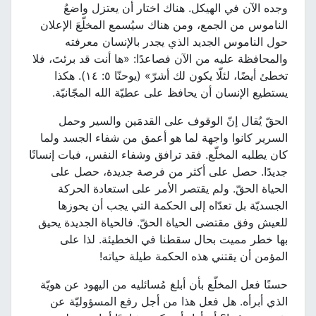
وجده الآن في الهيكل. هناك اختار أن يعتزل واضعُ
الناموس من الجمع، ومن هناك سيُسمع المخلّعَ الإعلان
حول الناموس الجديد الذي يجدر بالإنسان معرفته
والمحافظة عليه من الآن فصاعدًا: «ها أنت قد برئتَ، فلا
تخطئ أيضًا، لئلّا يكون لك أشرّ» (يوحنّا ٥: ١٤). هكذا
يستطيع الإنسان أن يحافظ على عطيّة الله المجّانيّة.
الحقّ يُقال إنّ الوقوف على القدمَين والسير وحمل
السرير كانوا واجهة لما هو أعمق من شفاء الجسد ولما
كان يطلبه المخلّع. فقد ترافق وشفاء النفس، فبات إنسانًا
جديدًا. حصل على أكثر من فرصة جديدة، حصل على
الحياة الحقّ. ولم يقتصر الأمر على استعادة الحركة
الجسديّة بل تعدّاه إلى الحكمة التي يجب أن يحوزها
للعيش وفق مقتضى الحياة الحقّ. فالحياة الجديدة يحيق
بها خطر مميت بحال سقطنا في الخطيئة. لذا على
المؤمن أن يقتني هذه الحكمة طيلة حياته!
حسنًا فعل المخلّع بأن أبلغ مُسائليه من اليهود عن هويّة
الذي أبرأه. هل فعل هذا من أجل رفع المسؤوليّة عن