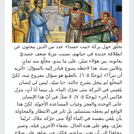
تحلّق حول بركة «بيت حسدا» عدد من الذين يبحثون عن
انطلاقة جديدة في حياتهم، بسبب منa ضعف جسديّ
يعانونه. بين هؤلاء تميّز، على ما يبدو، مخلّع منذ ثمانٍ
وثلاثين سنة. هذا لاحظه يسوع فبادر إليه بالسؤال: «أتريد
أن تبرأ؟» (يوحنّا ٥: ٦). بالطبع هو سؤال مفروغ منه، لكنّ
المخلّع لم يبخل بشرح حالته: «يا سيّد، ليس لي إنسان
يلقيني في البركة متى تحرّك الماء. بل بينما أنا آتٍ، ينزل
قدّامي آخر» (يوحنّا ٥: ٧). لا شكّ في أنّ هذا الإنسان
عانى الوحدة والعجز وغياب المساعدة الأخويّة. لكنّ هذا
الواقع لم يجعله يستسلم، بل ثابر في الانتظار والمحاولة
بأن يلقي بنفسه في الماء أوّلًا متى حرّكه ملاك. لربّما
تعزّى، وهو على هذه الحال، بشفاء الآخرين قبله، وصبر
مجاهدًا إلى أن تحين ساعته، فكان خير شاهد على صلاح