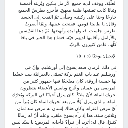
العلّيّة، ووقف لديه جميع الأرامل يبكين ويُرينَه أقمصة
وثيابًا كانت تصنعها ظبية معهنّ. فأخرج بطرسُ الجميع
خارجًا وجثا على ركبتيه وصلّى. ثمّ التفت إلى الجسد
وقال: يا طابيتا قومي. ففتحت عينيها، ولمّا أَبصرتْ
بطرس جلست. فناولها يده وأنهضها. ثمّ دعا القدّيسين
والأرامل وأقامها لديهم حيّة. فشاع هذا الخبر في يافا
كلّها، فآمن كثيرون بالربّ.
الإنجيل: يوحنّا ٥: ١-١٥
في ذلك الزمان صعد يسوع إلى أورشليم. وإنّ في
أورشليم عند باب الغنم بركة تسمّى بالعبرانيّة بيت حَسْدا
لها خمسة أروقة، كان مضّجعًا فيها جمهور كثير من
المرضى من عميان وعُرج ويابسي الأعضاء ينتظرون
تحريك الماء، لأنّ ملاكًا كان ينزل أحيانًا في البركة ويُحرّك
الماء، والذي ينزل أوّلًا من بعد تحريك الماء كان يُبرأ من
أيّ مرض اعتراه. وكان هناك إنسان به مرض منذ ثمان
وثلاثين سنة. هذا إذ رآه يسوع ملقى، وعلم أنّ له زمانًا
كثيرًا، قال له: أتريد أن تبرأ؟ فأجابه المريض: يا سيّد ليس