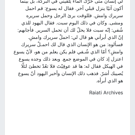
لي إنسان متى حُرّك الماء يُلقيني في البركة، بل بينما
أكون آتيًا ينزل قبلي آخر. فقال له يسوع: قم احمل
سريرك وامش. فللوقت برئ الرجل وحمل سريره
ومشى. وكان في ذلك اليوم سبت. فقال اليهود للذي
شُفي: إنّه سبت فلا يحلّ لك أن تحمل السرير. فأجابهم:
إنّ الذي أبرأني هو قال لي: احملْ سريرك وامشِ.
فسألوه: من هو الإنسان الذي قال لك احمـلْ سريرك
وامشِ؟ أمّا الذي شُـفي فلم يكن يعلم من هو، لأنّ يسوع
اعتزل إذ كان في الموضع جمع. وبعد ذلك وجده يسوع
في الهيكل فقال له: ها قد عوفِيْتَ فلا تعُدْ تخطئ لئلّا
يُصيبك أشرّ. فذهب ذلك الإنسان وأخبر اليهود أنّ يسوع
هو الذي أبرأه.
Raiati Archives