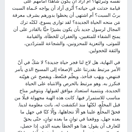
نفسه وتبرئتها؟ أم أراد أن يكون شاهدًا أمامهم على
قيامة حدثت في حياته؟ أَتُرى أراد أن يواجه حُـماة السبت
بربّ السبت؟ أم اشتهى أن يحظوا بدورهم بشرف معرفة
مَن منحه الحياة الجديدة؟ لقد توارى يسوع، لكنّه ترك
المجال لرسول جديد بأن يكون بشيرًا حيًّا بالقادر على أن
يمنح الشفاء للمتعَبين، والغفران للخطأة، والقيامة
للموتى، والتعزية للمحزونين، والشجاعة للمتردّدين،
والثقة للخجولين.
في النهاية، هل لاح لنا فجر حياة جديدة؟ لا شكّ في أنّ
الأمر مرتبط بقدرتنا على الإصغاء إلى المسيح الذي يأمر
فننهض، ويهَب فنأخذ، ويعلّم فنتّعظ، ويفصح عن هويّته
فنكرز به. وهو مرتبط بالحرص والانتباه على الحياة
الجديدة، وبتنمية استعداد موافق لقبولها، وبتوفير مناخ
مناسب للاستمرار فيها. كانت هذه الهبة مجهولة قبلًا من
قبل المخلّع، لكنّها منذ انكشفت له، باتت معلومة لدينا.
فحقّ المخلّع علينا هو ألّا نتجاهلها، وإلّا كنّا في جهل ما
بعده جهل، ووقعنا في توانٍ ما بعده توانٍ، حتّى يحقّ
للعارف أن يقول: هذا هو الخطأ بعينه الذي، إذا حصل،