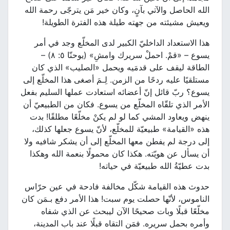
الله الحاصل والآتي بآنٍ، وكان خير مَن يترجّى رحمة الله
ويعيش مشيئته من جهته طيلة هذه الفترة الطويلة!
هذا الاستعداد الداخليّ الكبير لدى المخلّع وجد في أمر
يسوع – «قمْ. احملْ سريرك وامشِ» (يوحنّا ٥: ٨) –
الطاقة ليقف على قدمَيه ويحمل «الصليب» الذي كان
مستلقيًا عليه ردحًا من الزمن. لِـمَ أصغى هذا المخلّع إلى
يسوع؟ ربّ قائل إنّ أعضائه استعادت عملها السليم بفعل
الأمر الذي تلقّاه المخلّع من يسوع. فكان من الطبيعيّ أن
ينهض ويعاود المشي كما لو لم يكنْ مخلّعًا مطلقًا! بدت
هذه «القيامة» طبيعيّة للمخلّع، لأنّ يسوع جعلها كذلك،
إلى درجة لم يفطن معها المخلّع إلى أن يشكر شافيه ولا
أن يسأل عن هويّته. هكذا كان محمولًا بنعمة الله وهكذا
بدت عطيّةُ الله طبيعيّة في حياته!
حدوث هذه القيامة شكّل مخالفة فادحة في عين حرّاس
الناموس، لأنّها حصلت يوم سبت! هذا الأمر دفع بـمَن كان
مخلّعًا قبلًا وبات صحيحًا الآن ليبحث عن الذي شفاه
وأمره بحمل سريره. فمَن التقاه قبلًا عند باب المدينة،