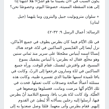
يكون السبب في «أن يصيبنا ما هو أشرّ»! هلّا انتبهنا إذًا
إلى هذه السقطة المميتة، خصوصًا اليوم، وخصوصًا نحن؟
+ سلوان متروبوليت جبيل والبترون وما يليهما (جبل
لبنان)
الرسالة: أعمال الرسل ٩: ٣٢-٤٢
في تلك الأيّام فيما كان بطرس يطوف في جميع الأماكن،
نزل أيضا إلى القدّيسين الساكنين في لدّة، فوجد هناك
إنسانًا اسمه أينياس مضّجعًا على سرير منذ ثماني سنين
وهو مخلَّع. فقال له بطرس: يا أينياس يشفيك يسوع
المسيح، قم وافترش لنفسك، فقام للوقت. ورآه جميع
الساكنين في لدّة وسارون فرجعوا إلى الربّ. وكانت في
يافا تلميذة اسمها طابيتا الذي تفسيره ظبية، وكانت هذه
ممتلئة أعمالًا صالحة وصدقات كانت تعملها. فحدث في
تلك الأيّام أنّها مرضت وماتت، فغسلوها ووضعوها في
العلّيّة. وإذ كانت لدّة بقرب يافا، وسمع التلاميذ أنّ بطرس
فيها، أرسلوا إليه رجلين يسألانه ألّا يُبطئ عن القدوم
إليهم. فقام بطرس وأتى معهما. فلمّا وصل صعدوا به إلى