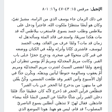
الإنجيل
: مرقس ١٥: ٤٣-٤٧ و١٦: ١-٨
في ذلك الزمان جاء يوسف الذي من الرامة، مشيرٌ تقيّ،
وكان هو أيضًا منتظرًا ملكوت الله. فاجترأ ودخل على
بيلاطس وطلب جسد يسوع. فاستغرب بيلاطس أنّه قد
مات هكذا سريعًا، واستدعى قائد المئة وسأله:هل له
زمان قد مات؟ ولمّا عرف من القائد، وهب الجسد
ليوسف، فاشترى كتّانا وأنزله ولفَّه في الكتان ووضعه
في قبر كان منحوتًا في صخرة، ودحرج حجرًا عـلى باب
القبر. وكانت مريمُ المجدليّة ومريمُ أُمّ يوسي تنظران أين
وُضع. ولمّا انقضى السبتُ اشترت مريم المجدليّة ومريم
أُمّ يعقوب وسالومة حنوطًا ليأتين ويدهنّه. وبكّرن جدًّا في
أوّل الأسبوع وأتين القبر وقد طلعت الشمس، وكُنَّ يقُلن
في ما بينهن: من يدحرج لنا الحجر عـن باب القبر؟
فتطلّعن فرأين الحجر قد دُحرج لأنّه كان عظيمًا جدًّا. فلمّا
دخلن القبر رأين شابًّا جالسًا عن اليمين لابسًا حُلّة بيضاء
فانذهلن. فقال لهنّ: لا تنذهلن. أتطلبن يسوع الناصريّ
المصلوب؟ قد قام، ليس هو ههنا. هوذا الموضع الذي