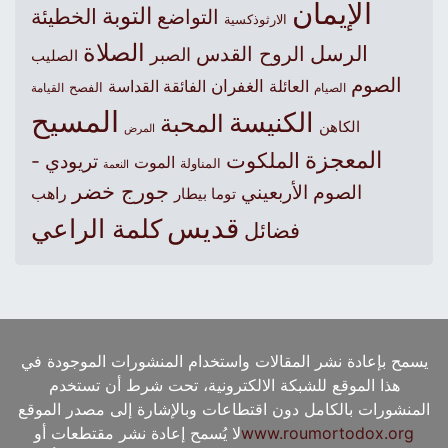
الإيمان
التوبة
التواضع
الخطيئة
الارثوذكسية
الصلاة
الرسل
الروح القدس
الصبر
الصليب
الصوم
الغفران
العائلة
الفائقة القداسة
الصيام
الفصح
القيامة
المسيح
الكنيسة
المحبة
الكاهن
المرض
المعجزة
الملكوت
تريودي -
الموت
المناولة
النعمة
جورج خضر
الصوم الأربعيني
راهب
توما بيطار
قديس
كلمة الراعي
فضائل
يسمح بإعادة نشر المقالات واستخدام المنشورات الموجودة في
هذا الموقع للشبكة الالكترونية، تحت شرط أن تستخدم
المنشورات بالكامل دون اقتطاعات وبالإشارة إلى مصدر الموقع
www.roumortodox.org
لا يُسمح إعادة نشر مقتطعات أو