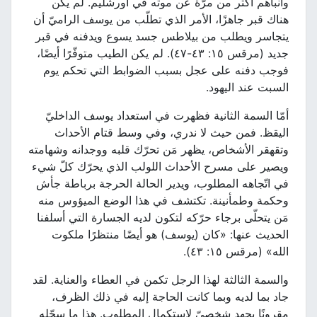
وأنبأهم أكثر من مرّة عن موته في أورشليم. لم يكن
هناك قبر جاهزًا، الأمر الذي تطلّب من يوسف الراميّ أن
يتجاسر ويطلب من بيلاطس جسد يسوع ويدفنه في قبر
جديد (مرقس ١٥: ٤٣-٤٧). لم يكن الطيب متوفّرًا أيضًا،
فوجب دفنه على عجل بسبب الضوابط التي تحكم يوم
السبت عند اليهود.
أمّا السمة الثانية فظهرت في استعداد يوسف الداخليّ
اليقظ. فمن حيث لا ندري، وفي وسط قتام الأحداث
وتقهقر الأشخاص، يظهر مَن تحرّك قلبه ووجدانه وشهامته
ويصير على مسرح الأحداث اللولب الذي يحرّك كلّ شيء
في اتّجاهه المطلوب، ويدير الحالة الحرجة برباطة جأش
وحكمة وطمأنينة. تكتشف في هذا الوضع الميؤوس منه
مَن يتحلّى برجاء حرّكه لتكون لديه الجسارة التي أسلفنا
الحديث عنها: «كان (يوسف) هو أيضًا منتظرًا ملكوت
الله» (مرقس ١٥: ٤٣).
والسمة الثالثة لهذا الرجل تكمن في العطاء والعناية. لقد
جاد بما لديه وبما كانت الحاجة إليه في ذلك الظرف،
مقرونًا بجهد شخصيّ لاستكمال المطلوب. هذا ما سجّله