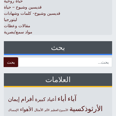
حياة روحية
قديسين وشيوخ – حياة
قديسين وشيوخ- كلمات وشهادات
ليتورجيا
مقالات وعظات
مواد سمع/بصرية
بحث
 for:
العلامات
آباء
أباء
أفرام
إيمان
أعياد كبيرة
الأرثوذكسية
الأهواء
الأمثال
الأسبوع العظيم
الإمساك
الألم