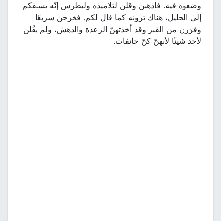
وضعوه فيه. فاذهبن وقلن لتلاميذه ولبطرس إنّه يسبقكم
إلى الجليل، هناك ترونه كما قال لكم. فخرجن سريعًا
وفرَرن من القبر وقد أخذتهنّ الرعدة والدهش، ولم يقُلن
لأحد شيئًا لأنهنّ كنّ خائفات.