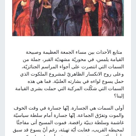
متابع الأحداث بين مساء الجمعة العظيمة وصبيحة
القيامة يلمس، في محوريّة مشهديّة القبر، جملة من
السمات التي انتصرت على أجواء المراسم الجنائزيّة،
وعلى روح الانكسار الظاهريّ لمشروع الملكوت الذي
حمل يسوع لواءه في بشارته العلنيّة. فما هي هذه
السمات التي شكّلت المركبة التي حملت بشرى القيامة
إلينا؟
أولى السمات هي الجسارة. إنّها جسارة في وقت الخوف
والموت وتفرّق الجماعة. إنّها جسارة أمام سلطة سياسيّة
غاشمة وسلطة دينيّة رافضة. فموت المسيح أتى مفاجئًا
لمحيطه القريب، فغابت أيّة تهيئة، رغم أنّ يسوع قد سبق