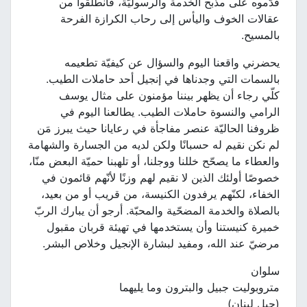
قدّموه على مذبح الخدمة والرسوليّة، فانطلقوا من
عقالات الخوف واليأس إلى رحاب الكرازة الفرحة
بالمسيح.
يحضرني واقعنا اليوم والسؤال عن كيفيّة تطعيمه
بالسمات التي وجدناها في إنجيل أحد حاملات الطيب.
كلّي رجاء أن يظهر بيننا مؤمنون على مثال يوسف
الرامي والنسوة حاملات الطيب. يطالعنا اليوم في
ظروفنا الحاليّة عنصر مفاجأة في رعايانا حيث يبرز مَن
لم نكن نقيم له حسبانًا ولكن لديه من الجسارة والشهامة
والعطاء ما يصحّح خللنا ووجلنا، أو تلهبنا حميّة البعض منّا،
خصوصًا أولئك الذين لا نقيم لهم وزنًا لأنّهم قائمون في
الخفاء، لكنّهم يرفدون الكنيسة، من قريب أو من بعيد،
بالصلاة والخدمة المضحّية والمحبّة. أرجو أن يبارك الربّ
خميرة كنيستنا وأن يستخدمها في تهيئة قربان مقبول
مرضيّ عند الله، ومفيد لبشارة الإنجيل وخلاص البشر.
سلوان
متروبوليت جبيل والبترون وما يليهما
(جبل لبنان)