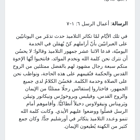
الرسالة
: أعمال الرسل ٦: ١-٧
في تلك الأيّام لمّا تكاثر التلاميذ حدث تذمّر من اليونانيّين
على العبرانيّين بأنّ أراملهم كنّ يُهمَلن في الخدمة
اليوميّة، فدعا الاثنا عشر جمهور التلاميذ وقالوا: لا يحسُن
أن نترك نحن كلمة الله ونخدم الموائد، فانتخبوا أيّها الإخوة
منكم سبعة رجال مشهود لهم بالفضل ممتلئين من الروح
القدس والحكمة فنُقيمهم على هذه الحاجة، ونواظب نحن
على الصلاة وخدمة الكلمة. فحَسُنَ الكلامُ لدى جميع
الجمهور، فاختاروا إستفانُس رجلًا ممتلئًا من الإيمان
والروح القدس، وفيلبس وبروخورُس ونيكانور وتيمُن
وبَرمِناس ونيقولاوس دخيلاً أنطاكيًّا. وأقاموهم أمام
الرسل فصلّوا ووضعوا عليهم الأيدي. وكانت كلمة الله
تنمو وعـدد التلاميذ يتكاثر في أورشليم جدًّا. وكان جمع
كثير من الكهنة يُطيعون الإيمان.