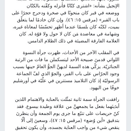
الإنجيل بشأنه: «اشترى كتّانًا فأنزله وكفّنه بالكتّان
ووضعه في قبر كان منحوتًا في صخرة ودحرج حجرًا على
باب القبر» (مرقس ١٥: ٤٦). وإن كان خادمًا لما يتعلّق
بميت، لكنّه كان بلسمًا عندما أظهر تحسّسًا لمعاناة غيره،
وشهامة في معاضدة مَن كان لا حول ولا قوّة له. كان
العلامة الفارقة المضيئة في ذلك الظلام الدامس.
في المقلب الآخر من الأحداث، ظهرت جرأة النسوة
اللواتي قدمنَ صبيحة الأحد ليتسكملن ما فات من الرتبة
الجنائزيّة. يزكّي هذه السمةَ لديهنَّ الجوُّ العامّ حينها بسبب
وجود الحرّاس على باب القبر، والجوّ الذي لفّ الجماعة
الرسوليّة إذ كان التلاميذ مستترين في علّيّة في أورشليم
خوفًا من اليهود.
رافقت الجرأة سمة ثانية تمثّلت بالعناية والاهتمام اللذين
أبدَينَهما بفعل ما يجمعهنَّ من علاقة وطيدة بيسوع. فقد
كنّ حريصات على تتبّع ما جرى يوم الجمعة وأن ينظرنَ
بتدقيق «أين وُضع» (مرقس ١٥: ٤٧)، وسعينَ إلى ألّا
ينقص شيء من واجب العناية بجسده، وأن يكون تحقيق