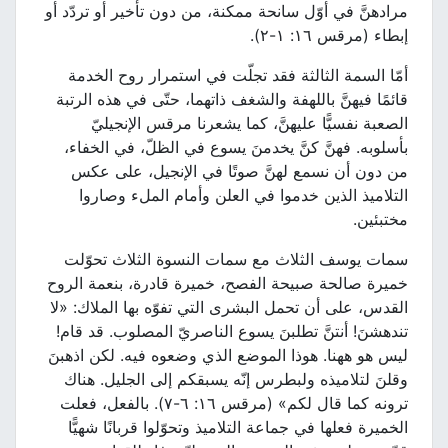
مرادهنَّ في أوّل سانحة ممكنة، من دون تأخير أو تردّد أو
إبطاء (مرقس ١٦: ١-٢).
أمّا السمة الثالثة فقد تجلّت في استمرار روح الخدمة
قائمًا فيهنَّ باللهفة والشغف ذاتهما، حتّى في هذه الرتبة
الصعبة نفسيًّا عليهنَّ، كما يشعرنا مرقس الإنجيليّ
بأسلوبه. فهنَّ كنَّ يخدمنَ يسوع في الظلّ، في الخفاء،
من دون أن نسمع لهنَّ صوتًا في الإنجيل، على عكس
التلاميذ الذين خدموا في العلن وأمام الملء وصاروا
مختبئين.
سمات يوسف الثلاث مع سمات النسوة الثلاث تحوّلت
خميرة صالحة صبيحة الفصح، خميرة قادرة، بنعمة الروح
القدس، على أن تحمل البشرى التي تفوّه بها الملاك: «لا
تندهشنَ! أنتنَّ تطلبنَ يسوع الناصريّ المصلوب. قد قام!
ليس هو ههنا. هوذا الموضع الذي وضعوه فيه. لكن اذهبنَ
وقلنَ لتلاميذه ولبطرس إنّه يسبقكم إلى الجليل. هناك
ترونه كما قال لكم» (مرقس ١٦: ٦-٧). بالفعل، فعلت
الخميرة فعلها في جماعة التلاميذ وتحوّلوا قربانًا شهيًّا