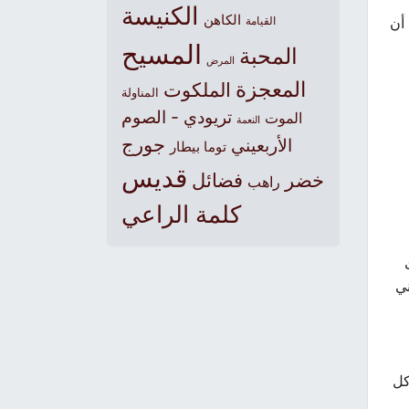
الكنيسة
الكاهن
 أن
القيامة
المسيح
المحبة
المرض
المعجزة
الملكوت
المناولة
تريودي - الصوم
الموت
النعمة
جورج
الأربعيني
توما بيطار
قديس
خضر
فضائل
راهب
كلمة الراعي
ني
كل