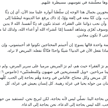
أرادوها معشّشة في نفوسهم، مسيطرة عليهم.
ن بجمال هذا الوجه إن سلّطنا أنواره علينا منذ الآن، أي إن دِنَّا
 وإن كنّا معه في إلفة ووُدّ، إذ ذاك يرفع عنا الدينونة ليضُمّنا إلى
وأن نحب ذواتنا على الفقراء، عندئذ نكون قد دِنّا أنفسنا. الله لا يدين
 نُعَرّى ونشاهد أنفسنا إمّا عُشراء الله أو أعداء الله، ولذلك لنا م
تى لا نكون معادين.
ة واحدة قالها يسوع: إن أَحببتم المحتاجين تكونوا قد أحببتموني، وإن
نفعل الآن في الدنيا؟ شيئًا واحدًا فتّاكًا نفعله: المريض لا نراه،
 لم نرَ الفقراء حيث هم، لم نرَ المريض مرميا على سرير المرض، ولم نر
الجاهل يفتُك فيه الجهل، ولم نبصر الخاطئ، وبقينا مرتاحين. «ويل للمستريحين في صهيون وللمطمئنّين» (عاموس ٦:
نّا، كل مريض وكل محتاج. فالناس في وحدة وهُم بحاجة إلى الحب. كلّهم
لحنان من حوله يحيا في عزلة رهيبة. كل إنسان يعيش في عزلة، كل
بحاجة الينا. نصلّي ليس لأنه بحاجة، لكن لنربح نحن، لنستفيد من حوا
لحب. الله ليس بحاجة إلى الدعاء، نحن بحاجة إلى الدعاء.