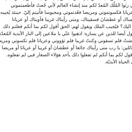
 رثوا المُلْك المُعدّ لكم منذ إنشاء العالم لأني جُعتُ فأطعمتموني
نا فكسوتموني ومريضا فعُدتموني ومحبوسا فأَتيتم إليّ. حينئذ يُجيبه
مناك أو عطشانَ فسقيناك، ومتى رأيناك غريبا فآويناك أو عريانا
اليك؟ فيُجيب الملك ويقول لهم: الحق أقول لكم بما أنكم فعلتم ذلك
أيضا للذين عن يساره: اذهبوا عنّي يا ملاعين إلى النار الأبدية المُعدّة
شتُ فلم تسقوني وكنتُ غريبا فلم تؤووني وعريانا فلم تكسوني ومريض
ئلين: يا رب متى رأيناك جائعا أو عطشانَ أو غريبا أو عريانا أو مريضا أ
ول لكم بما أنكم لم تفعلوا ذلك بأحد هؤلاء الصغار فبي لم تفعلوه.
حياة الأبديّة.