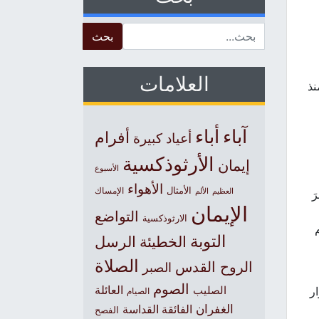
Search for:
العلامات
نذ
آباء
أباء
أفرام
أعياد كبيرة
الأرثوذكسية
إيمان
الأسبوع
الأهواء
الأمثال
العظيم
الإمساك
الألم
َ
الإيمان
التواضع
الارثوذكسية
التوبة
الخطيئة
الرسل
الصلاة
الروح القدس
الصبر
الصوم
الصليب
العائلة
ر
الصيام
الغفران
الفائقة القداسة
الفصح