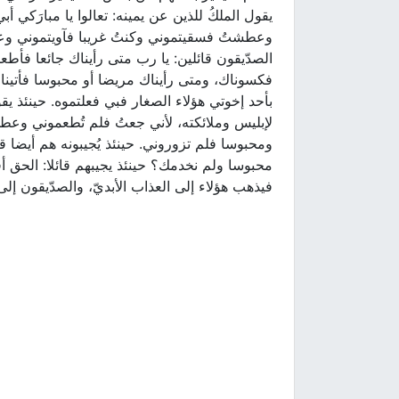
يقول الملكُ للذين عن يمينه: تعالوا يا مبارَكي أبي
وعطشتُ فسقيتموني وكنتُ غريبا فآويتموني وعريا
الصدّيقون قائلين: يا رب متى رأيناك جائعا فأطع
فكسوناك، ومتى رأيناك مريضا أو محبوسا فأتينا 
بأحد إخوتي هؤلاء الصغار فبي فعلتموه. حينئذ يقول 
لإبليس وملائكته، لأني جعتُ فلم تُطعموني وعط
ومحبوسا فلم تزوروني. حينئذ يُجيبونه هم أيضا قا
محبوسا ولم نخدمك؟ حينئذ يجيبهم قائلا: الحق أق
فيذهب هؤلاء إلى العذاب الأبديّ، والصدّيقون إلى ال