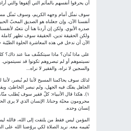
أن يحرقوا أنفسهم بالمآثم التي ألِفوها والتي 
سوف نمثُل أمام وجهه الكريم، وسوف نَمثُل مسحوري
أنفسنا الآن، وإن جعلناه هو الصديق المحبّ الحبيب،
صدره الأبوي. ولكن إن أردنا هنا أن نتعبّد لأنفسنا 
ولكن الحقيقة تدين، الحقيقة سوف تظهر كاملة وسوف
الآن أن ندخل في هذه المعاشرة الحلوة الطيّبة ح
على ماذا نُدان؟ ماذا سيتكشّف منا عند ذاك؟ كلم
نسيتموهم أو لم تبصروهم تكونوا قد نسيتموني. ماذا 
والسجين لا نراه، والفقير لا نراه…
لذلك سوف يحاكمنا المسيح لأننا لم نُبصر، لأننا
١). هكذا قال الأنبياء: كلّ فقير سوف يُطلب م
محرومون محبّة وحنانا. الإنسان الذي لا يرى ا
إنسان وحده.
المؤمن ليس فقط من يلتفت إلى الله، فالله ليس 
نُقيمه معه. نريد الصلاة لكي يروّضنا الله على ا