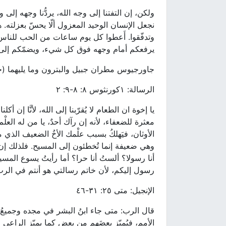
ولكن، إن التفتنا إلى وجه الله، يردُّنا وجهه إلى
نجعل الإنسان الوحيد المعزول ألّا يحسّ بعزلته. ه
وتدفّقوا. أَعطوا كل يوم ساعات من الحب للناس
يرفعكم أمام وجهه فوق كل شيء، ويضمّكم إلى
جاورجيوس مطران جبيل والبترون وما يليهما (ج
الرسالة: ١كورنثوس ٨: ٨-٩: ٢
يا إخوة ان الطعام لا يُقرّبنا إلى الله، لأنَّا إن 
معثرة للضعفاء، لأنه إن رآك أحدٌ، يا من له العلْ
الأوثان، فيَهلكُ بسبب علْمك الأخُ الضعيف الذي
وهي ضعيفة إنما تُخطئون إلى المسيح. فلذلك إن كا
أنا رسولا؟ ألستُ أنا حرا؟ أما رأيتُ يسوع الم
رسول إليكم، لأن خاتم رسالتي هو أنتم في الرب
الإنجيل: متى ٢٥: ٣١-٤٦
قال الرب: متى جاء ابنُ البشر في مجده وجميعُ
الأمم، فيُميّز بعضَهم من بعض كما يميّز الراعي