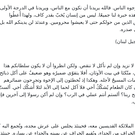
 وجوه الناس. فالله يريدنا أن نكون مع الناس، ويريدنا في الدرجة الأولى
ذه خبرة لنا جميعًا. ليس من إنسان يُحَبّ بقدر كاف، ولهذا أَعطُوا
 الذين من حولكم حتى لا يعيشوا محرومين. وعندئذ لن يدينكم الله بل
 صدره.
بل لبنان)
أكلنا لا نزيد وإن لم نأكل لا ننقص. ولكن انظروا أن لا يكون سلطانكم هذا
م، متّكئا في بيت الأوثان، أفلا يتقوّى ضميرُه وهو ضعيفٌ على أكل ذبائح
 مات المسيحُ لأجله. وهكذا إذ تُخطئون إلى الإخوة وتجرحون ضمائرهم
ن الطعام يُشكّكُ أخي فلا آكل لحما إلى الأبد لئلا أُشكّك أخي. ألستُ
سيح ربنا؟ ألستم أنتم عملي في الرب؟ وإن لم أكن رسولا إلى آخرين فإ
.
 الملائكة القديسين معه، فحينئذ يجلس على عرش مجده، وتُجمع اليه 
 الخراف من الجداء، ويُقيم الخراف عن يمينه والجداء عن يساره. حينئذ