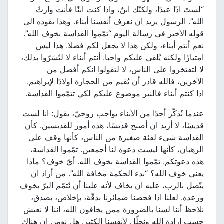
“لستَ اذًا عبدًا، ولكنّك ابنٌ، واذا كنت ابنًا فأنت وارثُ
الله”. الرسول يريد ان نعرف أنفسنا أبناء. وهذا يقوده الى
قوله الأخير في رسالة اليوم “تمّموا القداسة بخوف الله”.
نعم أنتم أبناء، ولكن هذا لا يجعل لكم فضلا. هذا ليس
امتيازًا ولكنه يُلقي عليكم واجبا. أنتم أبناء لا لتُسَرّوا بذلك،
لا لتفتخروا على الناس، لا لتقولوا انكم أفضل من
الآخرين، فالله قادر أن يُقيم من الحجارة اولادًا لإبراهيم.
اذا كنتم أبناء فالنير موضوع عليكم لكي تتمّموا القداسة.
عندما نُذكّر أحدًا من الأبناء بواجب روحيّ، يقول: انا لست
قديسًا، لا أريد ان أصبح قديسًا، هذه أمور للقديسين. كأن
القداسة شيء لفئة صغيرة من الناس، كأنها وقف على
الرهبان، كأنها ليست دعوة لنا أجمعين. تمّموا القداسة،
هذه دعوتكم. تمّموا القداسة بخوف الله. أيّ خوف؟ ماذا
يعني خوف الله؟ “بدء الحكمة مخافة الله”. من أراد ان
يتّصل بالرب، عليه ان يخاف لأنه علينا أن نُتمّم البرّ بخوف
ورعدة. لعلنا اذا فحصنا ضمائرنا بدقّة، بإخلاص، بصدق،
نلاحظ أننا لسنا بالضرورة ممن يخافون الله، اننا لا نعيش
حسب إرادة الله ونحلّل لأنفسنا الكثير. هل نؤمن ان هناك