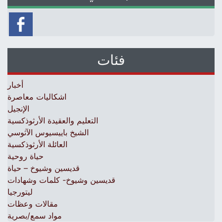
فئات
أخبار
اشكاليات معاصرة
الإنجيل
التعليم والعقيدة الأرثوذكسية
الشيخ باييسيوس الآثوسي
العائلة الأرثوذكسية
حياة روحية
قديسين وشيوخ – حياة
قديسين وشيوخ- كلمات وشهادات
ليتورجيا
مقالات وعظات
مواد سمع/بصرية