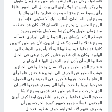
فاستقبله رجل من المدينة به شياطين منذ زمان طويل
ولم يكن يلبس ثوبا ولا يأوي الى بيت بل الى القبور. فلمّا
رأى يسوعَ صاح وخرّ له بصوت عظيم: ما لي ولك يا
يسوع ابن الله العليّ، أطلب اليك ألا تعذّبني. فإنه أمرَ
الروح النجس ان يخرج من الانسان لأنّه كان قد اختطفه
منذ زمان طويل وكان يُربَط بسلاسل ويُحبَس بقيود
فيقطع الربُط ويُساق من الشيطان الى البراري. فسأله
يسوع قائلا: ما اسمك؟ فقال: لجيون، لأن شياطين كثيرين
كانوا قد دخلوا فيه. وطلبوا اليه ألا يأمرهم بالذهاب الى
الهاوية. وكان هناك قطيع خنازير كثيرة ترعى في الجبل.
فطلبوا اليه أن يأذن لهم بالدخول اليها فـأذن لهـم.
فـخـرج الشيـاطيـن مـن الانـسان ودخـلـوا في الخنازير.
فوثب القطيع عن الجرف الى البحيرة فاختنق. فلما رأى
الرعاة ما حدث هربوا فأخبروا في المدينة وفي الحقول،
فخرجوا ليروا ما حدث وأتوا الى يسوع، فوجدوا الانسان
الذي خرجت منه الشياطين عند قدمي يسوع لابسًا
صحيح العقل فخافوا. وأخبرهم الناظرون ايضا كيف أُبرئ
المجنون. فسأله جميع جمهور كورة الجرجسيين أن
ينصرف عنهم لأنه اعتراهم خوف عظيم. فدخـل