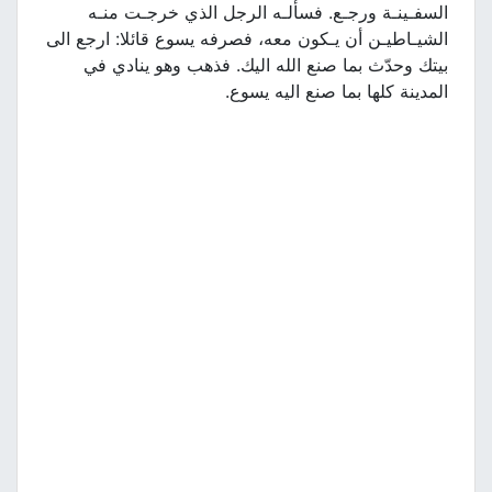
السفـينـة ورجـع. فسألـه الرجل الذي خرجـت منـه
الشيـاطيـن أن يـكون معه، فصرفه يسوع قائلا: ارجع الى
بيتك وحدّث بما صنع الله اليك. فذهب وهو ينادي في
المدينة كلها بما صنع اليه يسوع.