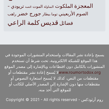
المعجزة
الملكوت
تريودي -
الموت
المناولة
النعمة
جورج خضر
الصوم الأربعيني
راهب
توما بيطار
قديس
كلمة الراعي
فضائل
يسمح بإعادة نشر المقالات واستخدام المنشورات الموجودة في
هذا الموقع للشبكة الالكترونية، تحت شرط أن تستخدم
المنشورات بالكامل دون اقتطاعات وبالإشارة إلى مصدر الموقع
www.roumortodox.org
لا يُسمح إعادة نشر مقتطعات أو
مقتطفات من النص، كذلك لا يُسمح استعارة النصوص أو
مقتطفات منها دون الإشارة إلى المصدر الأصلي للكاتب أو
للموقع التي أُخذ منه.
روم أرثوذكس - Copyright © 2021 - All rights reserved