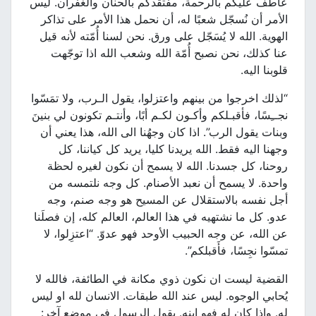
عاطف عليكم بالرحمة، مفتقدكم بالحنان والغفران. ليس
الأمر أن نُسجّل شعبًا له، أن نحمل هذا الأمر على تذاكر
الهوية. الله لا يُسَجّل على ورق. نحن لسنا أُمّته لأنه قيل
عنا كذلك، نحن نصبح أُمّة الله وشعب الله اذا توجّهت
قلوبنا اليه.
“لذلك اخرجوا من بينهم واعتزلوا، يقول الـرب، ولا تمَسّوا
نجــِسًا، فأقبـلكم وأكـون لكـم أبًا، وأنتـم تكونون لي بنينَ
وبنات يقول الرب”. اذا كان وجهُنا الى الله، هذا يعني أن
وجهنا اليه فقط. الله يريدنا كليا، يريد كل كياننا، كل
روحنا، كل جسدنا. الله لا يسمح أن نكون لغيره لحظة
واحدة. لا يسمح أن نعبد الأصنام. كل وجه نلتمسه من
أجل نفسه بالاستقلال عن المسيح هو وجه صنم، وجه
عدو. كل ما نشتهيه في هذا العالم، العالم كله، إن فصلَنا
عن الله، عن وجه الحبيب الأوحد فهو عدوّ. “اعتزِلوا، لا
تمسّوا نجِسًا، فأَقبلكم”.
القضية ليست ان نكون ذوي مكانة في الطائفة، فالله لا
يُحابي الوجوه. ليس عند الله طبقات. الانسان لله او ليس
له. واذا كان له فهو ابنه. يقول الرسول في موضع آخر: