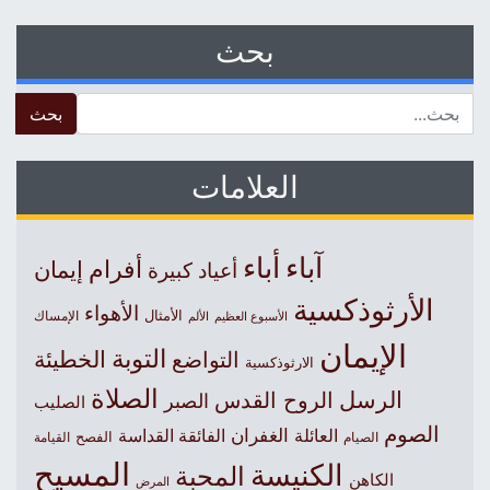
بحث
 for:
العلامات
آباء
أباء
أفرام
إيمان
أعياد كبيرة
الأرثوذكسية
الأهواء
الأمثال
الأسبوع العظيم
الإمساك
الألم
الإيمان
التوبة
التواضع
الخطيئة
الارثوذكسية
الصلاة
الرسل
الروح القدس
الصبر
الصليب
الصوم
الغفران
العائلة
الفائقة القداسة
الصيام
الفصح
القيامة
المسيح
الكنيسة
المحبة
الكاهن
المرض