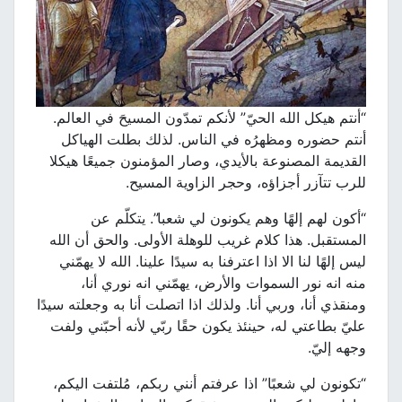
“أنتم هيكل الله الحيّ” لأنكم تمدّون المسيحَ في العالم.
أنتم حضوره ومظهرُه في الناس. لذلك بطلت الهياكل
القديمة المصنوعة بالأيدي، وصار المؤمنون جميعًا هيكلا
للرب تتآزر أجزاؤه، وحجر الزاوية المسيح.
“أكون لهم إلهًا وهم يكونون لي شعبا”. يتكلّم عن
المستقبل. هذا كلام غريب للوهلة الأولى. والحق أن الله
ليس إلهًا لنا الا اذا اعترفنا به سيدًا علينا. الله لا يهمّني
منه انه نور السموات والأرض، يهمّني انه نوري أنا،
ومنقذي أنا، وربي أنا. ولذلك اذا اتصلت أنا به وجعلته سيدًا
عليّ بطاعتي له، حينئذ يكون حقًا ربّي لأنه أحبّني ولفت
وجهه إليّ.
“تكونون لي شعبًا” اذا عرفتم أنني ربكم، مُلتفت اليكم،