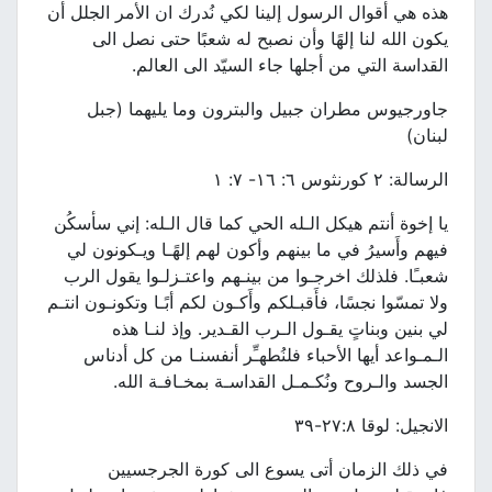
هذه هي أقوال الرسول إلينا لكي نُدرك ان الأمر الجلل أن
يكون الله لنا إلهًا وأن نصبح له شعبًا حتى نصل الى
القداسة التي من أجلها جاء السيّد الى العالم.
جاورجيوس مطران جبيل والبترون وما يليهما (جبل
لبنان)
الرسالة: ٢ كورنثوس ٦: ١٦- ٧: ١
يا إخوة أنتم هيكل الـله الحي كما قال الـله: إني سأسكُن
فيهم وأَسيرُ في ما بينهم وأكون لهم إلهًـا ويـكونون لي
شعبـًا. فلذلك اخرجـوا من بينـهم واعتـزلـوا يقول الرب
ولا تمسّوا نجسًا، فأَقبـلكم وأَكـون لكم أبًـا وتكونـون انتـم
لي بنين وبناتٍ يقـول الـرب القـدير. وإذ لنـا هذه
الـمـواعد أيها الأحباء فلنُطهـِّر أنفسنـا من كل أدناس
الجسد والـروح ونُكـمـل القداسـة بمخـافـة الله.
الانجيل: لوقا ٢٧:٨-٣٩
في ذلك الزمان أتى يسوع الى كورة الجرجسيين