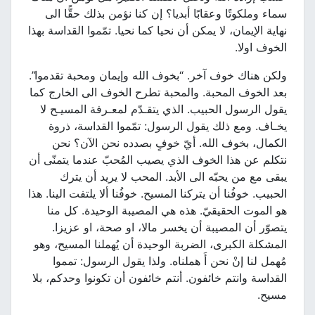
سماء وملكوتًا وعقابًا أبديا؟ إن كنا نؤمن بذلك حقًّا الى
نهاية الإيمان، لا يمكن أن نحيا كما نحيا. تمّموا القداسة بهذا
الخوف اولا.
ولكن هناك خوف آخر. “بخوف الله وإيمان ومحبة تقدموا”.
بعد الخوف المحبة. والمحبة تطرح الخوف الى الخارج كما
يقول الرسول الحبيب. الذي يتقـدّم لمعـرفة المسيـح لا
يخـاف. ومع ذلك يقول الرسول: تمّموا القداسة، ذروة
الكمال، بخوف الله. أيّ خوفٍ بصدده نحن الآن؟ نحن
نتكلم عن هذا الخوف الذي يصيب المُحبّ عندما يتمنّى أن
يبقى مع من يحبّه الى الأبد. المحب لا يريد أن يترك
الحبيب. خوفُنا أن يتركنا المسيح. خوفُنا ألا يلتفت الينا. هذا
هو الموت الحقيقيّ. هذه هي المصيبة الوحيدة. كل منا
يتصوّر أن المصيبة أن يخسر مالا، او صحة، او عزيزا.
المشكلة الكبرى، الضربة الوحيدة أن يُهملنا المسيح، وهو
مُهمل لنا إنْ نحن أَ هملناه. ولذا يقول الرسول: تمموا
القداسة وانتم خائفون. أنتم خائفون أن تكونوا وحدكم، بلا
مسيح.