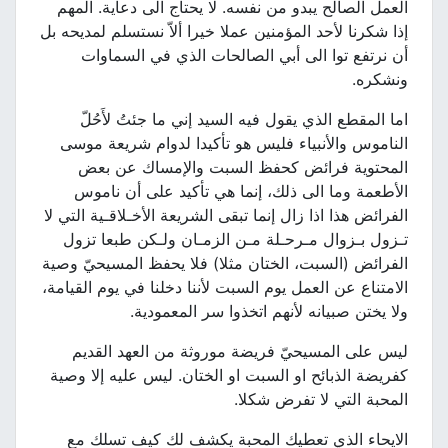
العمل الصالح يبدو من نفسه. لا يحتاج الى دعاية. المهم
إذا شكرنا لأحد المؤمنين عملا خيرا ألاّ نستسلم لمديحه بل
أن نرتفع توا الى أبي الصالحات الذي في السماوات
ونشكره.
اما المقطع الذي يقول فيه السيد إني ما جئتُ لأَحُلّ
الناموس والأنبياء فليس هو تأكيدا لدوام شريعة موسى
المحتوية فرائض كحفظ السبت والإمساك عن بعض
الأطعمة وما الى ذلك، إنما هي تأكيد على أن ناموس
الفرائض هذا اذا زال إنما تبقى الشريعة الأخـلاقـية التي لا
تـزول بـزوال مـرحـلة مـن الزمـان ولـكن طبعا تزول
الفرائض (السبت، الختان مثلا) فلا يحفظ المسيحيّ وصية
الامتناع عن العمل يوم السبت لأننا دخلنا في يوم القيامة،
ولا يختن صبيانه لأنهم اتخذوا سر المعمودية.
ليس على المسيحيّ فريضة موروثة من العهد القديم
كفريضة الذبائح او السبت او الختان. ليس عليه إلا وصية
المحبة التي لا تفرض شكلا.
الايحاء الذي تعطيك المحبة يكشف لك كيف تسلك مع