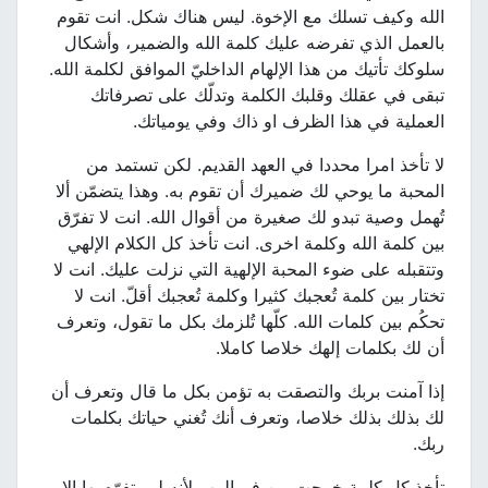
الله وكيف تسلك مع الإخوة. ليس هناك شكل. انت تقوم
بالعمل الذي تفرضه عليك كلمة الله والضمير، وأشكال
سلوكك تأتيك من هذا الإلهام الداخليّ الموافق لكلمة الله.
تبقى في عقلك وقلبك الكلمة وتدلّك على تصرفاتك
العملية في هذا الظرف او ذاك وفي يومياتك.
لا تأخذ امرا محددا في العهد القديم. لكن تستمد من
المحبة ما يوحي لك ضميرك أن تقوم به. وهذا يتضمّن ألا
تُهمل وصية تبدو لك صغيرة من أقوال الله. انت لا تفرّق
بين كلمة الله وكلمة اخرى. انت تأخذ كل الكلام الإلهي
وتتقبله على ضوء المحبة الإلهية التي نزلت عليك. انت لا
تختار بين كلمة تُعجبك كثيرا وكلمة تُعجبك أقلّ. انت لا
تحكُم بين كلمات الله. كلّها تُلزمك بكل ما تقول، وتعرف
أن لك بكلمات إلهك خلاصا كاملا.
إذا آمنت بربك والتصقت به تؤمن بكل ما قال وتعرف أن
لك بذلك بذلك خلاصا، وتعرف أنك تُغني حياتك بكلمات
ربك.
تأخذ كل كلمة خرجت من فم الرب لأنه لم يتفوّه بها إلا