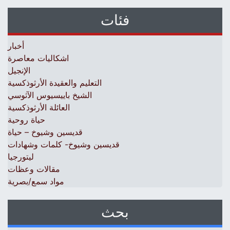
فئات
أخبار
اشكاليات معاصرة
الإنجيل
التعليم والعقيدة الأرثوذكسية
الشيخ باييسيوس الآثوسي
العائلة الأرثوذكسية
حياة روحية
قديسين وشيوخ – حياة
قديسين وشيوخ- كلمات وشهادات
ليتورجيا
مقالات وعظات
مواد سمع/بصرية
بحث