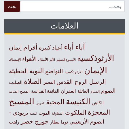
 for:
العلامات
آباء
أباء
أفرام
إيمان
أعياد كبيرة
الأرثوذكسية
الأهواء
الأمثال
الأسبوع العظيم
الإمساك
الألم
الإيمان
التوبة
التواضع
الخطيئة
الارثوذكسية
الصلاة
الرسل
الروح القدس
الصبر
الصليب
الصوم
الغفران
العائلة
الفائقة القداسة
الصيام
الفصح
القيامة
المسيح
الكنيسة
المحبة
الكاهن
المرض
المعجزة
الملكوت
تريودي -
الموت
المناولة
النعمة
جورج خضر
الصوم الأربعيني
راهب
توما بيطار