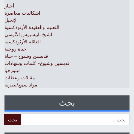
أخبار
اشكاليات معاصرة
الإنجيل
التعليم والعقيدة الأرثوذكسية
الشيخ باييسيوس الآثوسي
العائلة الأرثوذكسية
حياة روحية
قديسين وشيوخ – حياة
قديسين وشيوخ- كلمات وشهادات
ليتورجيا
مقالات وعظات
مواد سمع/بصرية
بحث
 for: