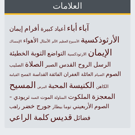
العلامات
آباء
أباء
أفرام
إيمان
أعياد كبيرة
الأرثوذكسية
الأهواء
الأمثال
الأسبوع العظيم
الإمساك
الألم
الإيمان
التوبة
التواضع
الخطيئة
الارثوذكسية
الصلاة
الرسل
الروح القدس
الصبر
الصليب
الصوم
الغفران
العائلة
الفائقة القداسة
الصيام
الفصح
القيامة
المسيح
الكنيسة
المحبة
الكاهن
المرض
المعجزة
الملكوت
تريودي -
الموت
المناولة
النعمة
جورج خضر
الصوم الأربعيني
راهب
توما بيطار
قديس
كلمة الراعي
فضائل