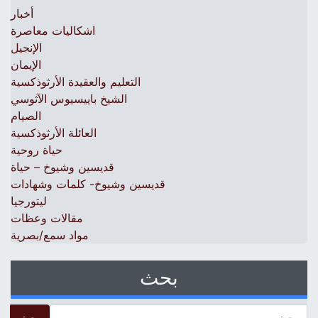
أخبار
اشكاليات معاصرة
الإنجيل
الإيمان
التعليم والعقيدة الأرثوذكسية
الشيخ باييسيوس الآثوسي
الصيام
العائلة الأرثوذكسية
حياة روحية
قديسين وشيوخ – حياة
قديسين وشيوخ- كلمات وشهادات
ليتورجيا
مقالات وعظات
مواد سمع/بصرية
بحث
 for: