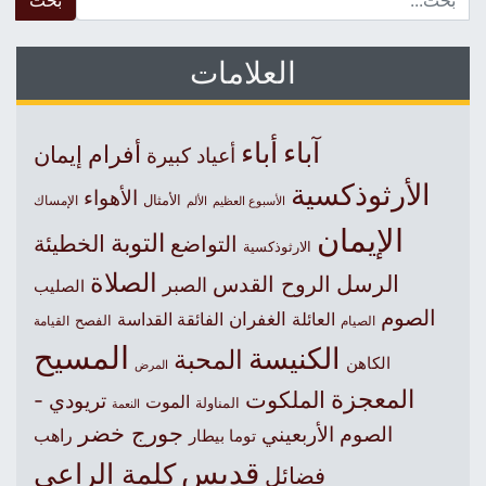
العلامات
آباء
أباء
أفرام
إيمان
أعياد كبيرة
الأرثوذكسية
الأهواء
الأمثال
الأسبوع العظيم
الإمساك
الألم
الإيمان
التوبة
التواضع
الخطيئة
الارثوذكسية
الصلاة
الرسل
الروح القدس
الصبر
الصليب
الصوم
الغفران
العائلة
الفائقة القداسة
الصيام
الفصح
القيامة
المسيح
الكنيسة
المحبة
الكاهن
المرض
المعجزة
الملكوت
تريودي -
الموت
المناولة
النعمة
جورج خضر
الصوم الأربعيني
راهب
توما بيطار
قديس
كلمة الراعي
فضائل