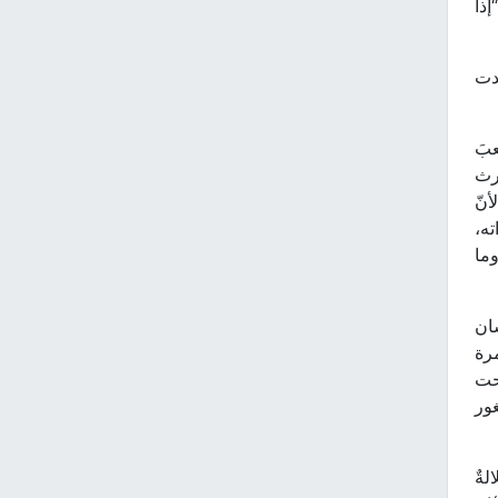
إذا
دت
عبَ
ارث
أنّ
ته،
وما
سان
مرة
تحت
غور
لةٌ