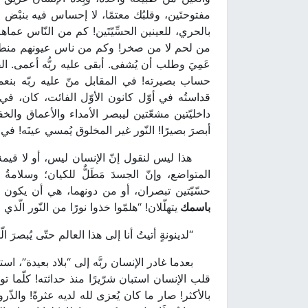
مفتوحتَين، وقلبُك معتمًا، لا إحساس فيه بنبْض ا
بالحري، للعينين الحسِّيّتَين! كم من النّاس عم
عَمِيَ وطلب أن يُشفى. أبقى عليه ربُّه أعمى. ا
حساب بصيرته! في المقابل منّ عليه ربّه بنعمة خوّ
قداستُه في أوّل كانون الأوّل الفائت، كان، في أو
داخليّتين مشعّتين ليبصر الأمداء والأعماق والخفي
أبصرَ بصيرًا! النّور غير المخلوق يُمسي عينَه! في
هذا ليس لنقول إنّ الإنسان ليس، أو لا قيمة ل
المتواضع، وإنّ الجسدَ مَطَلٌّ للكيان؛ وسلامةُ
حسّيّتين تبصران، أو من دونهما، هي أن يكون ال
باسمك
يتهلّلان! “هلمّوا خذوا نورًا من النّور الّ
“لدينونةٍ أتيتُ أنا إلى هذا العالم حتّى يُبصرَ الّذي
بعدما غادر الإنسان ربَّه إلى “بلاد بعيدة”، استح
قلب الإنسان استبان شرّيرًا منذ حداثته! كلّما تو
بالأكثر! صار ما كان يُعزى لله لديه عثرةً! والذّرو