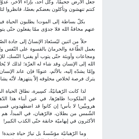
جعل الأرض جحيمًا، وكلَّ أحد، بإزاء الآخر، عدوً
كنتم تنهشون وتأكلون بعضكم بعضًا، فانظروا لئلا تُفنو
بكلّ بساطة إلى الموت! يطلبون الحياة فيأتيه
عنهم مخافةُ الله فلا جدوًى ممّا يفعلون حتّى يتوبو
حلاً من اثنين ليُستَعادَ الإنسانُ إلى جادة الصّواب
بعمل الطّاعة والحرمانَ بالقسوة على النّفس والغر
ومجاعات وأوبئة حتّى يتوب أو يفنى! النّسك، للإن
الله إلى الإنسان وقد شاء له العزّة؛ لذلك لا يُخلي
وإمّا يشدّه إليه، بالألم، عنوةً! فإن عاند الإنسا
يترك فرصة لخلاص مخلوقه إلاّ ينتهزها، لأنّه يشاء
لذا كانت الرّهبانيّةُ، كسِيرة، نطاقَ الحياة 
في الملكوت! ظاهرُها، في عين أبناء هذا الدّهر،
هروبيِّين! لا بأس! إن كانوا قد اضطهدوني فسيضط
الشّمس من بطلان، فالرّهبان، في المبدأ، هم الم
الأكثرون في إيهاميّة خانقة حتّى الكذب الكبير!
وما الرّهبانيّة مؤسّسةٌ بل تيارُ حياة جديدة! مس