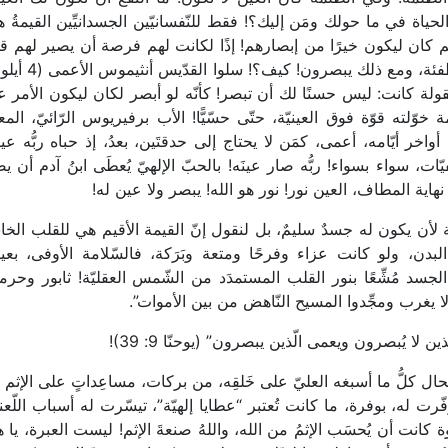
لحياة في ما حولك ومَن إليك؟! فقط للنّفسانيّين الجسدانيِّين القيمةُ 
اهم كان ليكون خيرًا من إبصارهم! إذًا لكانت لهم فرصة أن يصير لهم 
من لحم لا من صخر! وكم من ناس عيونهم منطفئة، ومع ذلك يبصرون!
لقولة كانت: ليس حسنًا لك أن تبصر! كأنّه لو أبصر لكان ليكون الأمر 
لته قوّة فوق العينيّة، حتّى حسّيًّا! الأب برفيريوس الرّائيّ، المعلَ
اخر أيّامه، أعمى، كمَن لا يحتاج إلى حدقتَين، بعدُ، إذ حباه ربُّه عي
ّات، سواء بسواء! ربُّه صار عينَه! بالحبّ الإلهيّ يُعطَى ابنُ آدم أن ي
 نهاية المطاف، العين نور! نور هو الله! يبصر ولا عين له!
أن يكون له جسدٌ سليمٌ، بل لنقول إنّ القيمة الأقيم هي للقلب الخا
 البدن، ولو كانت عزاء وفرحًا ومتعة وبَرَكة، فالسّلامة الأوفى، بعي
جسد مُشِّعًا بنور القلب المستمدَد من الشّمس العقليّة! ثابور وحرم
ذي لا يغرب ومجِّدوا المسيح النّاهض من بين الأموات”.
ن لا يُبصرون ويعمى الّذين يبصرون” (يوحنّا 9: 39)!
ال كلُّ ما أسبغه العليّ على خَلقِه، من بركات، مساعِداتٍ على الإثم ل
فّرت له، بوفرة، ما كانت تُعتبر “عطايا إلهيّة”، تيسّرت له أسباب اللّع
ة كانت أن يُحسَب الإثمُ من الله، واللهُ صنعةَ الإثم! ليست العبرة، يا ه