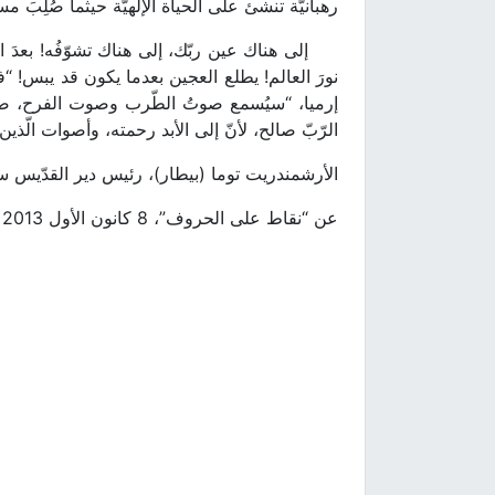
رهبانيّة تنشئ على الحياة الإلهيّة حيثما صُلِبَ مسيح
إلى هناك عين ربّك، إلى هناك تشوّفُه! بعدَ العس
نورَ العالم! يطلع العجين بعدما يكون قد يبس! “ف
إرميا، “سيُسمع صوتُ الطّرب وصوت الفرح، صو
الرّبّ صالح، لأنّ إلى الأبد رحمته، وأصوات الّذين يقد
الأرشمندريت توما (بيطار)، رئيس دير القدّيس سل
عن “نقاط على الحروف”، 8 كانون الأول 2013