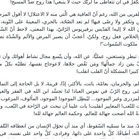
لكفرُ في أن تتعاطى ما لربّك حيث لا ينبغي! هذا روح ضدّ المسيح!
 من الله، رغم أنّ العافية هي الّتي منه لا الاعتلال! لا أقول المر
تكفر ولا رِضًى فيها! لم تعد الصّحّة، بالحري، المعينةَ على التّوبة،
الله لا إليه! القدّيس برفيريوس الرّائيّ، بهذا المعنى، لاحظ أنّ السّ
الخلاص فعل روح، ولكنْ، أعجبُ أن يصير المرض والألم والشّدّة نط
 ملكوت السّموات”!
بطر وتستغني، عمليًّا، عن الله، وأن يتّسع مجال نشاط أهوائك وأن ت
بمَن زاد جمالُها! ومَن نَقُص حلاها، لاعوجاج نفسها، تطلبُه بكلّ مو
ر! المشكلة أنّ القلب انقلب!
لحرمان، بعامّة، باتت، بالأكثر، إذًا، قرينةَ، لا بل الحاجة إلى الت
كنى روح الرّبّ في نفوس العباد! لذا تجسَّد ابن الله في الفقر والغر
ء والمزدرى وغير الموجود… ليُبطِل الموجود! الموجود، المألوف، المرغوب 
اتت للتّعب! المعايير انقلبت! بات علينا أن نبحث عن الرّاحة في التّعب، 
 الله أضحت جهالة للعالم، وحكمة العالم جهالة لله!
نذ ما نسمّيه السّقوط، أي منذ أن تحوّل الإنسان من انعطافه التّلقا
ه، أطيافًا، كلَّ واحدة على ذاتها، وفرادى، كلَّ واحد على نفسه، في