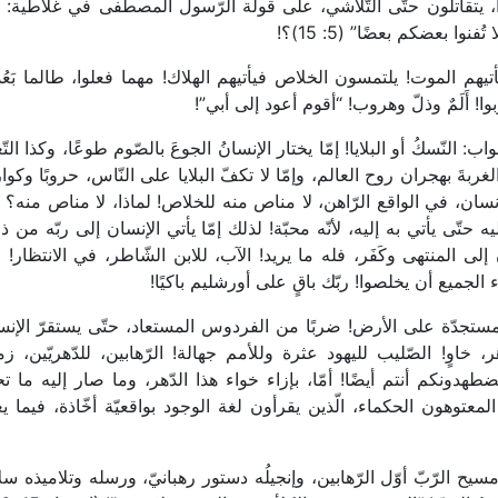
ّا، يتقاتلون حتّى التّلاشي، على قولة الرّسول المصطفى في غلاطية: “
ا بعضكم بعضًا” (5: 15)؟!
م الموت! يلتمسون الخلاص فيأتيهم الهلاك! مهما فعلوا، طالما بَعُ
ا! أَلَمٌ وذلّ وهروب! “أقوم أعود إلى أبي”!
: النّسكُ أو البلايا! إمّا يختار الإنسانُ الجوعَ بالصّوم طوعًا، وكذا التّ
بةَ بهجران روح العالم، وإمّا لا تكفّ البلايا على النّاس، حروبًا وكو
سان، في الواقع الرّاهن، لا مناص منه للخلاص! لماذا، لا مناص منه؟ ل
ه حتّى يأتي به إليه، لأنّه محبّة! لذلك إمّا يأتي الإنسان إلى ربّه من ذا
ن إلى المنتهى وكَفَر، فله ما يريد! الآب، للابن الشّاطر، في الانتظار! 
 الجميع أن يخلصوا! ربّك باقٍ على أورشليم باكيًا!
المستجدّة على الأرض! ضربًا من الفردوس المستعاد، حتّى يستقرّ الإن
 خاوٍ! الصّليب لليهود عثرة وللأمم جهالة! الرّهابين، للدّهريّين، ز
هدونكم أنتم أيضًا! أمّا، بإزاء خواء هذا الدّهر، وما صار إليه ما 
عتوهون الحكماء، الّذين يقرأون لغة الوجود بواقعيّة أخّاذة، فيما ي
يح الرّبّ أوّل الرّهابين، وإنجيلُه دستور رهبانيّ، ورسله وتلاميذه سلا