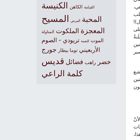
الكنيسة
هي،
الكاهن
القيامة
قلب
المسيح
المحبة
 كيف؟! سلوا القدّيس أنثيموس الأعمى (4 أيلول)!
المرض
على
المعجزة
الملكوت
المناولة
نةُ
تريودي - الصوم
الموت
النعمة
نين
جورج
الأربعيني
توما بيطار
صير
قديس
خضر
فضائل
راهب
شع
كلمة الراعي
نين
ون
أنّ
نات
ذا،