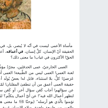
مأساة الأعمى ليست في أنّه لا يُبصر، بل، في قل
الحقيقة أنّ الإنسان، كلَّ إنسان،
في أعماقه
، أع
الحقّ! الأكثرون في غياب! ما معنى ذلك؟
العمى الخارجيّ، عمى الحدقتَين، مجرّدُ مؤشِّر ل
لعنة العمى! العمى ليس من الطّبيعة! العمى أ
عَرَضيّ! كلٌّ، بلا استثناء، قابل له! بعضٌ يُولَ
حقيقة العمى أعمق من أن تنطفئ المقلتان! لمّا سأ
عن سؤالهم! أجاب كَعَن سؤال آخر، أو كَعَن سؤال 
لتظهر أعمال الله فيه”! عن أيّ أعمال يتكلّم؟ لم
تؤمنوا بالّذي هو أر
والعين من طبيعة واحدة، وبِلاه الإنسان غريق ال