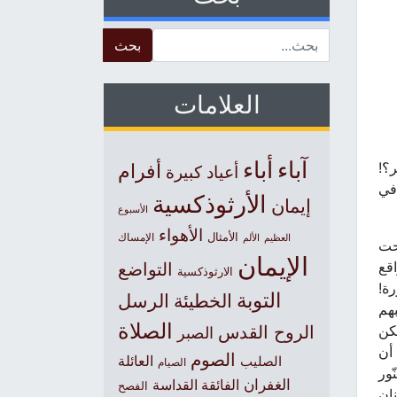
Search for:
العلامات
آباء
أباء
ر؟!
أفرام
أعياد كبيرة
 في
الأرثوذكسية
إيمان
الأسبوع
الأهواء
الأمثال
العظيم
الإمساك
الألم
تحت
الإيمان
قع
التواضع
الارثوذكسية
رة!
التوبة
الخطيئة
الرسل
بهم
الصلاة
لكن
الروح القدس
الصبر
 أن
الصوم
الصليب
العائلة
الصيام
نّور
الغفران
الفائقة القداسة
الفصح
نان