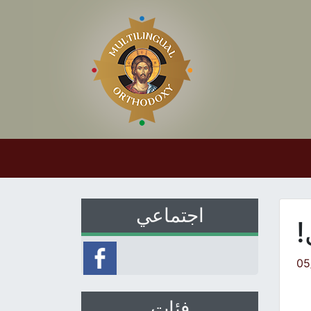
اجتماعي
!
05
فئات