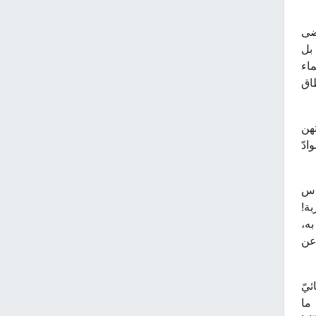
ضى
 بل
ماء
اق
هن
ادّ
ماس
بة!
به،
وعن
ئيّ
 ما