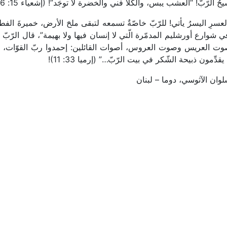
ُ الرّبّ! “العشب يبس، والكلأ فني والخضرة لا توجَد”! (إشعياء 15: 6)!
رِ اليسرُ يأتي! للرّبّ خاصّةٌ تسمعه لتبقى ملحَ الأرض، خميرةَ الفط
ي شوارع أورشليم المدمّرة الّتي لا إنسان فيها ولا بهيمة”، قال الرّبّ
ت العريس وصوت العروس، أصوات القائلين: إحمدوا ربّ القوّات، لأ
ِّمون ذبيحة الشّكر في بيت الرّبّ…” (إرميا 33: 11)!
وان الآثوسي، دوما – لبنان