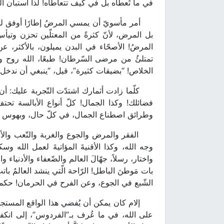
في ما تُعطَاه بل في كيف تتعاطاه! لذا استبان ا
أمر مأسويّ أن يمسي المرضُ إطارًا أوفق للقربى
بل المرض، لأنّ كثرةً من المعتلّين تحزن وتيأس و
المرضُ! الأصحّاء في البدن يميلون، بالأكثر، عن 
تمتلئُ من مرضى السّرطان! طبعًا، الله روح و
الخلاص! “بضيقات كثيرة”، قيل، “ينبغي أن ندخل
كلّما زادت أثمارك اشتدّت التّجربة عليك: أن ت
فضائلك! وكذا الجمال! كلّ أنواع الأبالسة تحتفّ 
وطرائق اصطناع الجمال، في كلّ حال، وبهوس كبي
الفقر والمرض والجوع والغربة والتّعب والألم، وا
وجه الله، وكذا الأقنيةَ المؤاتيةَ لعمل الله وس
واختار، رسلاً، جهّالَ العالم والضّعفاء والأدنيا
بات مَوطنَ الباطل! الرّاحة الّتي ينشد العالمُ ب
الشّبع في الجوع، وعن الفرح في الحرمان! حكمةُ
إلام كان يمكن أن يُفضي هذا الواقع المستجدّ، م
على الله، في ما عُرف بـ”الفردوس”، إلى انكفائ