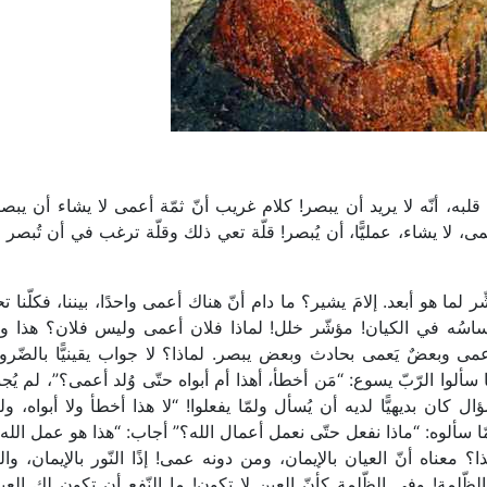
به، أنّه لا يريد أن يبصر! كلام غريب أنّ ثمّة أعمى لا يشاء أن يبص
مى، لا يشاء، عمليًّا، أن يُبصر! قلّة تعي ذلك وقلّة ترغب في أن تُبصر
ما هو أبعد. إلامَ يشير؟ ما دام أنّ هناك أعمى واحدًا، بيننا، فكلّنا 
ساسُه في الكيان! مؤشّر خلل! لماذا فلان أعمى وليس فلان؟ هذا وا
د أعمى وبعضٌ يَعمى بحادث وبعض يبصر. لماذا؟ لا جواب يقينيًّا بالضّرو
لوا الرّبّ يسوع: “مَن أخطأ، أهذا أم أبواه حتّى وُلد أعمى؟”، لم يُج
كان بديهيًّا لديه أن يُسأل ولمّا يفعلوا! “لا هذا أخطأ ولا أبواه، و
ّا سألوه: “ماذا نفعل حتّى نعمل أعمال الله؟” أجاب: “هذا هو عمل الله
سله” (يوحنّا 6)! ما معنى هذا؟ معناه أنّ العيان بالإيمان، ومن دونه عمى! إذًا النّور بالإيمان، وال
ظّلمة! وفي الظّلمة كأنّ العين لا تكون! ما النّفع أن تكون لك العي