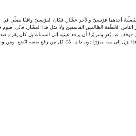
ُصلّيا، أحدهما فرّيسيّ والآخر عشّار. فكان الفرّيسيّ واقفًا يصلّي في
ر الناس الخَطَفة الظالمين الفاسقين ولا مثل هذا العشّار، فانّي أصوم 
ار فوقف عن بُعدٍ ولم يُردْ أن يرفع عينيه إلى السماء، بل كان يقرع صد
 هذا نزل إلى بيته مبرّرًا دون ذاك، لأنّ كل مَن رفع نفسه اتّضع، ومَن و