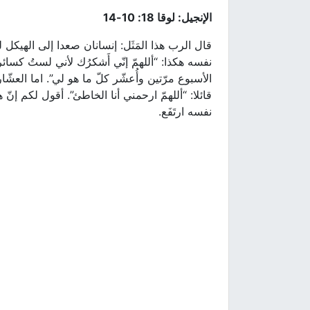
الإنجيل: لوقا 18: 10-14
قال الرب هذا المَثَل: إنسانان صعدا إلى الهيكل لي
نفسه هكذا: “أللهمّ إنّي أَشكرُك لأني لستُ كسائ
الأسبوع مرّتين وأُعشّر كلّ ما هو لي”. اما العشّ
قائلا: “أللهمّ ارحمني أنا الخاطئ”. أقول لكم إنّ
نفسه ارتَفَع.