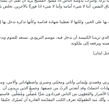
 ترابا. والتراب يدوسه الناس اذا مشوا. المسيح يريد أن نقبل ان ينسان
 النفس، أننا لا شيء أمامه وأننا لا شيء اذا قورنّا بالآخرين. نخلص با
 بها على الخير، ولكنها لا تعطينا شهادة قداسة وكأنها تذكرة ندخل بها إ
 الذي تريدنا الكنيسة أن ندخل فيه، موسم التريودي. نستعد للصوم وند
عمته ويرفعه إلى ملكوته.
بل لبنان)
يرتي وقصدي وإيماني وأناتي ومحبّتي وصبري واضطهاداتي وآلامي، وما
ادات احتملتُ وقد أنقذني الربّ من جميعِها. وجميعُ الذين يريدون أن
لأشرار والمُغوُون من الناس فيزدادون شرًّا مُضِلّين ومُضَلّين. فاستمِر
مت، وأنّك منذ الطفوليّة تعرف الكتب المقدّسة القادرة أن تُصيّرك حكيمًا