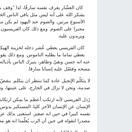
كان العشّار يعرف نفسه سارقًا، لذا “وقف من
يشكر الله على أنه ليس مثل باقي الناس الخا
الأسبوع مرتين. والصوم عند اليهود لم يكن مف
مجبرا على الصوم. ومع ذلك كان الفريسيون
ويزيدون عليه.
كان الفريسي يعطي عُشر دخله لخزينة الهيكل
يعطي تماما ما يطلبه الناموس. ومع ذلك يقو
عنه انه حسن ونقيّ وطاهر، يتبرك الناس بأذيال
مسخه وفضّل عليه إنسانا سارقا.
لا يتكلّم الإنجيل عادة كما ننتظر ان يتكلم. ينقضّ
صدمة، ونحن لا نزال في الخارج، على عتبتها، و
رُذل الفريسي لأنه ارتكب أعظم ما يمكن ارتكاب
الإنسان عن الإنسان الآخر كليا. المستكبر يدوس
نفسه كبيرا في حين انه صغير. استغنى بذلك عن
مصدرا لتقواه في حين أن الرب يُعلّمنا انه هو مص