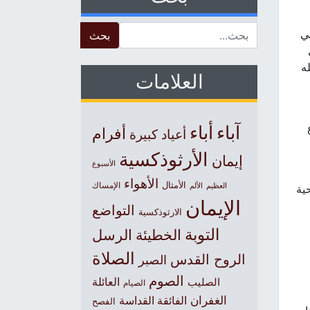
Search for:
ي
ه
العلامات
آباء
أباء
أفرام
أعياد كبيرة
الأرثوذكسية
إيمان
الأسبوع
الأهواء
الأمثال
العظيم
الإمساك
الألم
حية
الإيمان
التواضع
الارثوذكسية
التوبة
الخطيئة
الرسل
الصلاة
الروح القدس
الصبر
الصوم
الصليب
العائلة
الصيام
الغفران
الفائقة القداسة
الفصح