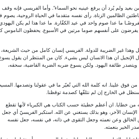
 بعيد ولم يُرد أن يرفع عينيه نحو السماء”. وأما الفريسي فإنه وقف
طئين الظالمين الزناة. رأى نفسه متقدما في الحياة الروحية، يصوم ف
روضًـا ما عدا صوم واحد في عيد الكفّارة. ما عدا هذا لم يكن اليهودي
 يفرضون على أنفسهم صوما مرتين في الأسبوع. يحفظون الناموس كل
 وهذا غير الضريبة للدولة. الفريسي إنسان كامل من حيث الشريعة،
ل الإنجيل ان هذا الانسان ليس بشيء. كان من المنتظر ان يقول يسوع
ه ويتصدر طائفة اليهود. ولكن يسوع ضربه الضربة القاضية، سحقه،
 من فوق علينا. انه كلمة الله التي تُغيّر ما في عقولنا وتصدمها. المسي
سنظل في الخارج إن لم نتلقّها كصدمة توقظنا.
ه من خطايا. ان أعظم خطيئة حسب الكتاب هي الكبرياء لأنها تقطع
 الإنسان الآخر، وهو بذلك يستغني عن الله. استكبر الفريسيّ أي جعل
 الخالق وعن نعمته وجعل التقوى في ذاته، في نفسه، جعل نفسه
در الخير بنعمته.