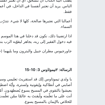
يطلب الينا الكتاب ان ننسحق، أي ان نعتبر أنفسنا
الناس. يريد أن نعتبر أنفسنا في الداخل، في أعماق
فقط.
أعمالنا التي نعتبرها صالحة، كلها لا شيء. نتدرّب
السماء.
اذا ارتضينا ذلك، نكون قد دخلنا في هذا الموسم
فيه دخول الفقير إلى ربه، يجاهر ليقوّيه الرب بن
جاورجيوس مطران جبيل والبترون وما يليهما (ج
الرسالة: ٢تيموثاوس 3: 10-15
يا ولدي تيموثاوس إنّك قد استقريتَ تعليمي وس
أصابني في أنطاكية وإيقونية ولسترة، وأيّة اضطه
يعيشوا بالتقوى في المسيح يسوع يُضطهَدون. أمّا ا
أنت على ما تعلّمته وأَيقنتَ به عالمًَا ممّن تعلّ
للخلاص بالإيمان بالمسيح يسوع.