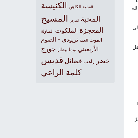
ا
الكنيسة
الكاهن
لله
القيامة
المسيح
المحبة
المرض
لى
المعجزة
الملكوت
المناولة
تريودي - الصوم
الموت
النعمة
خل
جورج
الأربعيني
توما بيطار
قديس
خضر
فضائل
راهب
كلمة الراعي
ّ