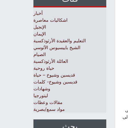
أخبار
اشكاليات معاصرة
الإنجيل
الإيمان
التعليم والعقيدة الأرثوذكسية
الشيخ باييسيوس الآثوسي
الصيام
العائلة الأرثوذكسية
حياة روحية
قديسين وشيوخ – حياة
قديسين وشيوخ- كلمات
وشهادات
ليتورجيا
مقالات وعظات
مواد سمع/بصرية
ى
لى
بحث