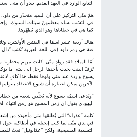
التتابع الوارد في العهد القديم. يبدو أن متى است
همّ متّى التركيز على أن السيد متحدّر من داود. 
في النَسَب نساء معظمهنّ سيئات السلوك، وإحداه
كما هي في خطاياها وهو الذي يُطهّرها.
فئة هي رمز داود (في اللغة العبرية تُكتب “دال واو دال”، وكل دال رق
أمّا الميلاد فقد رواه متّى. كانت مريم مخطوبة ما 
تُزفّ البنت بحيث يأخذها الرجل الى بيته. ما ي
يسوع واردة عند متى ولوقا فقط. هذا كافٍ لاعتماد 
الآخرين يمكن اعتباره أن شيوع الاعتقاد ببتوليتها 
“ويُدعى اسمُه يسوع لأنه يُخلّص شعبه من خطاياهم
اليهودي يقول ان زمن المسيح هو زمن انتهاء الخ
التسمية المسيحية، ولكنّ “عمّانوئيل” نعتٌ للمسي