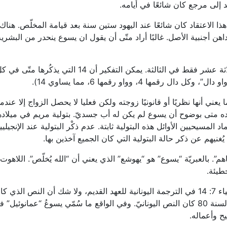
ند إلى مرجع كان شائعًا في أيامه.
هذا الاعتقاد كان شائعًا عند اليهود ستين سنة بعد قيامة المخلّص. هناك
ن أجنبية الأصل. غالبًا أراد متّى أن يقول ان يسوع ينحدر من البشرية
هناك أربعة عشر اسمًا في الفئتين الأُوليتين، وثلاثة عشر فقط في الثالثة. يمكن التفكير أن 14 التي يذكُرها متّى 
مها 4، وواو رقمها 6، مما يساوي 14).
يعني أنها نظريًا أو قانونيًا زوجته ولكن فعليا لا يحصل الزواج إلا عندما
ؤكده متى بوضوح أن يسوع لم يكن له أب جسديّ. بتولية مريم في ميلاده
المسيحيين الأوائل هذه البتولية ثابتة. عدم ذكْر البتولية عند الإنجيليي
يُغنيهم عن ذكر حالة البتولية التي كان الجميع آخذين بها.
”. بالعبريّة “يسوع” هو “يهوشع” الذي يعني أن “الله يُخلّص”. اللاهوت
طيئة.
كلمة “عذراء” التي يُطلقها متى مأخوذة من إشعياء 7: 14 في الترجمة اليونانية للعهد القديم، ولا شك أن النص الذي 
في يدي متّى لما كتب إنجيله في أنطاكية حول السنة 80 كان النص اليونانيّ. وفي الواقع ما سُمّي يسوعُ “عمانوئيل”
ح وأعماله.