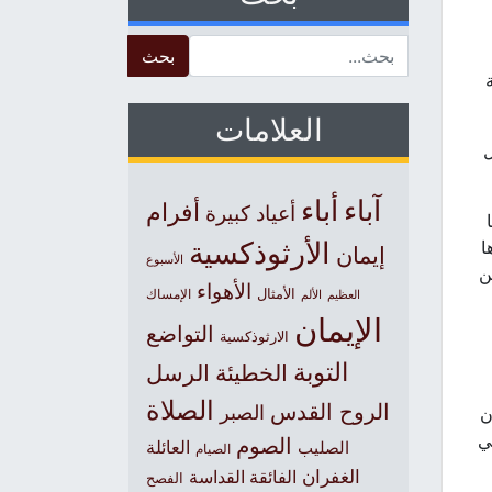
Search for:
العلامات
في كل
آباء
أباء
أفرام
أعياد كبيرة
الأرثوذكسية
ا
إيمان
الأسبوع
ن
الأهواء
الأمثال
العظيم
الإمساك
الألم
الإيمان
التواضع
الارثوذكسية
التوبة
الخطيئة
الرسل
الصلاة
الروح القدس
الصبر
كان
 في
الصوم
الصليب
العائلة
الصيام
الغفران
الفائقة القداسة
الفصح