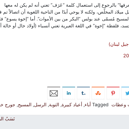
 يعرفها” بالرجوع إلى استعمال كلمة “عَرَف” تعني أنه لم يكن له معها
ميلاد المخلّص، ولكنه لا يوحي أبدًا من الناحية اللغوية أن اتصالاً تم 
ون المسيح مُسمّى عند بولس “البكر من بين الأموات”. أما “إخوة يسوع” فل
، فلفظة “إخوة” في اللغة العبرية تعني أنسباء (أولاد خال أو خالة أ
بل لبنان)
ت وعظات
Tagged
أباء
,
أعياد كبيرة
,
التوبة
,
الرسل
,
المسيح
,
جورج خ
نَسَبُ ا