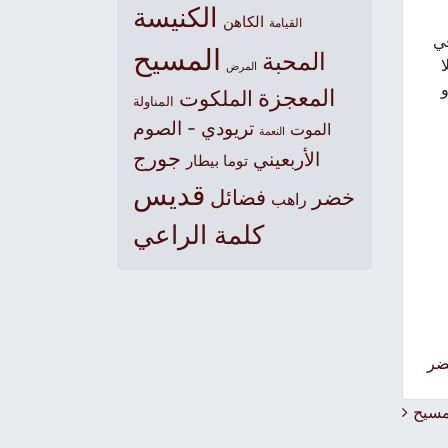
الكنيسة
الكاهن
القيامة
في
المسيح
المحبة
ا
المرض
و
المعجزة
الملكوت
المناولة
تريودي - الصوم
الموت
النعمة
جورج
الأربعيني
توما بيطار
قديس
خضر
فضائل
راهب
كلمة الراعي
ضر
لمسيح