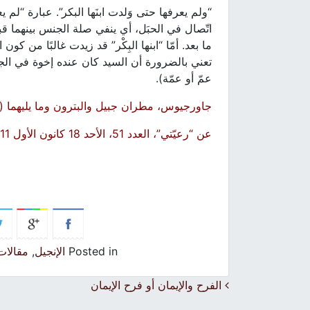
“ولم يعرفها حتى وَلدت ابنَها البكر”. عبارة “لم
اتّصال في الحبَل، أي ينفي صلة الجنس بينهما قبل 
ما بعد. أمّا “ابنها البِكْر” قد زيدت غالبًا من ك
تعني بالضرورة أن السيد كان عنده إخوة في الجسد
عمّ أو عمّة).
جاورجيوس، مطران جبيل والبترون وما يليهما (ج
عن “رعيّتي”، العدد 51، الأحد 18 كانون الأول 2011
Posted in
الإنجيل
,
مقالا
Post navigation
الفرح والإيمان أو فرح الإيمان