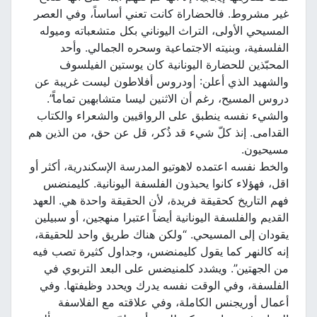
غير مشروط. فالحضاراة كانت تعني أساساً، وفي العصر
المسيحي الأولى، التراث اليوناني بكل متشعباته وميوله
الفلسفية، وبنيته الاجتماعية وسحره الجمالي. وأحد
المحبّذين للحضارة اليونانية كان يوستين الفيلسوف
والشهيد الذي أعلن: |ودروس أفلاطون ليست غريبة عن
دروس المسيح، رغم أن الاثنين ليسا متشابهين تماماً”.
والشيء نفسه ينطبق على الرواقيين والشعراء والكتاب
القدامى. إنذ كلّ شيء قد ذُكر، قل عن حق، من الذين هم
مسيحيون.
والخط نفسه اعتمده لاهوتيو المدرسة الإسكندرية، أكثر أو
اقل، فهؤلاء كانوا يحبذون الفلسفة اليونانية. كليمنضس
فهم التاريخ كحقيقة فريدة، لأن الحقيقة واحدة هي. العهد
القديم والفلسفة اليونانية أيضاً اعتبرا منهجين، أو سبيلين
يقودان إلى المسيحي. “ولكن هناك طريق واحد للحقيقة،
إنه كالنهر كما يقول كليمنضس، وجداول كثيرة تصب فيه
من الجهتين”. ويشدد كلمنيضس على البعد التربوي في
الفلسفة، وفي الوقت نفسه يدرك ويحدد وظيفتها. وفي
أعمال أوريجنس الكاملة، وفي علاقته مع الفلاسفة