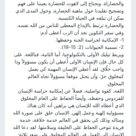
والحضاراة. ونحتاج إلى لاهوت للحضارة يعيننا على فهم
وتصحيح تقليدنا حول ماهية الحضارة، وحول المدى الذي
يمكن ان تبلغه في الحياة الكنسية.
والحضارة ترتبط بالإبداع المعطى للناس من الله نفسه.
وفي سفر التكوين نجد أن الرب أعطى آدم:
1- الإمكانية لحراسة الجنة وحفظها.
2- تسمية الحيوانات (2: 15-19).
ويربط تيليك الأولى بالتكنولوجيا، أما الثانية، فباللغة. على
كل حال فإن الإنسان الأولى أُعطي أن يكون مسؤولاً وذا
واجب خلّاق. لقد أُعطي الإنسان المهمة كي يعمل
كمخلوق حرّ، وأن يحتل موقفاً مسؤولاً تجاه العالم
المخلوق.
اللغة، كقوة تواصلية، فضلاً عن إمكانية حراسة الإنسان
للفردوس وحفظه، وأيضاً الحفاظ على العام المخلوق
الذي أعطاه الله للإنسان هي براهين أنه كان هناك
مسؤولية إلهية وعمل إلهي. الإنسان خلق على صورة الله
ومثاله وذلك كي يحقق في العالم خدمة خلاقة، خدمة
فريدة تتوخى الحفاظ على الخليقة وسلامتها. لقد دعا الله
الإنسان إلى العمل في العالم المخلوق على صعد ثلاثة: