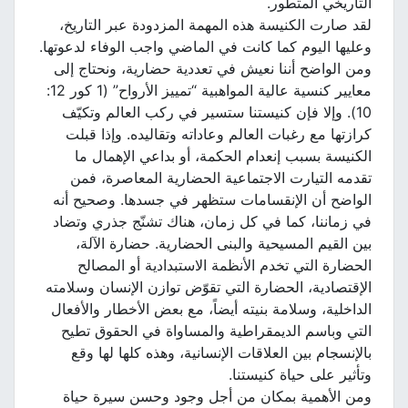
التاريخي المتطور.
لقد صارت الكنيسة هذه المهمة المزدودة عبر التاريخ،
وعليها اليوم كما كانت في الماضي واجب الوفاء لدعوتها.
ومن الواضح أننا نعيش في تعددية حضارية، ونحتاج إلى
معايير كنسية عالية المواهبية “تمييز الأرواح” (1 كور 12:
10). وإلا فإن كنيستنا ستسير في ركب العالم وتكيّف
كرازتها مع رغبات العالم وعاداته وتقاليده. وإذا قبلت
الكنيسة بسبب إنعدام الحكمة، أو بداعي الإهمال ما
تقدمه التيارت الاجتماعية الحضارية المعاصرة، فمن
الواضح أن الإنقسامات ستظهر في جسدها. وصحيح أنه
في زماننا، كما في كل زمان، هناك تشنّج جذري وتضاد
بين القيم المسيحية والبنى الحضارية. حضارة الآلة،
الحضارة التي تخدم الأنظمة الاستبدادية أو المصالح
الإقتصادية، الحضارة التي تقوّض توازن الإنسان وسلامته
الداخلية، وسلامة بنيته أيضاً، مع بعض الأخطار والأفعال
التي وباسم الديمقراطية والمساواة في الحقوق تطيح
بالإنسجام بين العلاقات الإنسانية، وهذه كلها لها وقع
وتأثير على حياة كنيستنا.
ومن الأهمية بمكان من أجل وجود وحسن سيرة حياة