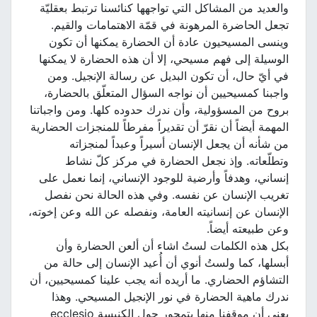
والعديد من المشاكل التي تواجهها كنائسنا ترتبط بعقليّة
تجعل الحاضرة المرهونة في قمّة الاهتمامات والقيم.
وينسى المسيحيون عادة أن الحضارة يمكنها أن تكون
الوسيلة إلى فهم مسيحي، إلا أن هذه الحضارة لا يمكنها
في أيّ حال، أن تكون البديل عن رسالة الإنجيل. ومن
واجبنا كمسيحيين أن نواجه السؤال المتعلّق بالحضارة،
بروح من المسؤولية، وأن ندرك حدوده كلها. ومن واجباتنا
المهمة أيضاً أن نقرّ أن تقديراً مفرطاً للمنجزات الحضارية
من شأنه أن يجعل الإنسان أسيراً وعبداً لمنجزاته
وتطلّعاته. وإذ نجعل الحضارة في مركز كلّ نشاط
إنساني، وهدفاً وأرضية للوجود الإنساني، إنما نعمل على
تغريب الإنسان عن نفسه. وفي هذه الحالة نحن نفصل
الإنسان عن إنسانيته العامة، ونفصله عن الله وعن إخوته،
وعن طبيعته أيضاً.
بكل هذه الكلمات لستُ اشاء أن ألعن الحضارة وأن
أبسلها، كما ولستُ أنوي أن أُعيد الإنسان إلى حالة من
التشاؤم الحضاري. ما أريده أنه يجب علينا كمسيحيين، أن
ندرك ماهية الحضارة في نور الإنجيل المسيحي. وهذا
يعني أن موقفنا منها يتمحور حول الكنيسة ecclesio