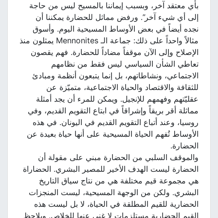
بأي معتقد آخر، وبسبب إيماننا بالمسيح ليس من حاجة
إلى أي شيء آخر”. ورفض مماثل للحضارة يمكننا أن
نجده أيضاً في بعض الأوساط المسيحية اليوم. وأسوق
مثالاً واحداً على ذلك: جماعة الـ Mennonites يمثلون منذ
الإصلاح وإلى الآن موقفاً مضاداً للحضارة. فهم يقصون
تعاطي الشأن السياسي ليس فقط من نظامهم
الاجتماعي، ونشاطاتهم، بل إنما يتبعون أنظمة ومبادئ
للثقافة والاقتصاد والحياة الاجتماعية، متميّزة عن
عقليّتهم وفهمهم للإنجيل. ويمكن للمرء أن يجد أمثلة
مماثلة أقر بريقاً وإشراقاً في ابتاع التقويم القديم، وفي
روسيا، وعند أتباع التقويم القديم في اليونان. في هذه
الأوساط تُفهم الحياة المسيحية على أنها حياة بعيدة عن
الحضارة.
والموقف السلبي من الحضارة مبني على مقولة أن
الحضارة ليست الهدف الأخير للمصير البشري. الحضاراة
هي مجموعة قيم مختلفة هي من نتاج سياق التاريخ
البشري. ولكن من الوجهة المسيحية، ليست المنجزات
الحضارية للقيم المطلقة في الحياة، لا بل ليست هذه
القيم الحضارية مستلزمات لا غنى عنها للخلاص. ويلاحظ