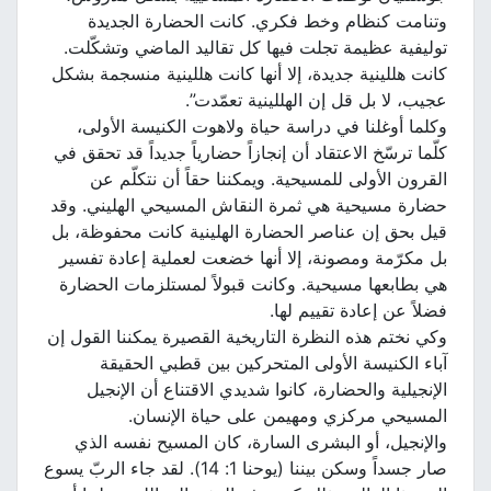
وتنامت كنظام وخط فكري. كانت الحضارة الجديدة
توليفية عظيمة تجلت فيها كل تقاليد الماضي وتشكّلت.
كانت هللينية جديدة، إلا أنها كانت هللينية منسجمة بشكل
عجيب، لا بل قل إن الهللينية تعمّدت”.
وكلما أوغلنا في دراسة حياة ولاهوت الكنيسة الأولى،
كلّما ترسّخ الاعتقاد أن إنجازاً حضارياً جديداً قد تحقق في
القرون الأولى للمسيحية. ويمكننا حقاً أن نتكلّم عن
حضارة مسيحية هي ثمرة النقاش المسيحي الهليني. وقد
قيل بحق إن عناصر الحضارة الهلينية كانت محفوظة، بل
بل مكرّمة ومصونة، إلا أنها خضعت لعملية إعادة تفسير
هي بطابعها مسيحية. وكانت قبولاً لمستلزمات الحضارة
فضلاً عن إعادة تقييم لها.
وكي نختم هذه النظرة التاريخية القصيرة يمكننا القول إن
آباء الكنيسة الأولى المتحركين بين قطبي الحقيقة
الإنجيلية والحضارة، كانوا شديدي الاقتناع أن الإنجيل
المسيحي مركزي ومهيمن على حياة الإنسان.
والإنجيل، أو البشرى السارة، كان المسيح نفسه الذي
صار جسداً وسكن بيننا (يوحنا 1: 14). لقد جاء الربّ يسوع