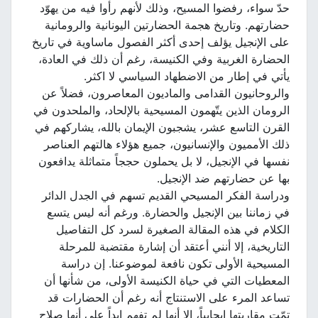
حدّ سواء، رفضوا المسيح، وذلك لأنهم رأوا فيه من يهوّد
حضارتهم. وتاريخ هجمة الحضارتين اليونانية والرومانية
على الإنجيل يؤلف إحدى أكثر الفصول ماساوية في تاريخ
الحضارة الغربية وفي الكنيسة، رغم أن ذلك في العادة،
يأتي في إطار من الاضطهاد السياسي لا اكثر.
والروحانيون القدامى والماديون المعاصرون، فضلاً عن
الرومان الذين يتّهمون المسيحية بالإلحاد، والملحدون في
القرن التاسع عشر، يشجبون الإيمان بالله، يشاركهم في
ذلك الأمميون والإنسانيون، جميع هؤلاء هالتهم العناصر
نفسها في الإنجيل، لا بل يحملون حججاً متماثلة يدافعون
بها عن حضارتهم ضد الإنجيل.
ودراسة الفكر المسيحي القديم تسهم في الجدل الدائر
في زماننا بين الإنجيل والحضارة. ورغم أنه ليس يتسع
الكلام في هذه المقالة الصغيرة لسرد كل التفاصيل
التاريخية، إلا أنني أعتقد أن إشارة مقتضبة للمرحلة
المسيحية الأولى تكون نافعة لموضوعنا. إن دراسة
المعطيات التي في حياة الكنيسة الأولى، من شأنها أن
تساعد المرء على الاستنتاج أنه رغم أن الحضارات قد
تمّت مقاربتها إيجابياً، إلا أنها لم تفهم ابداً على أنها صلاح