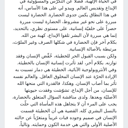
في الحياة الإلهية، فضلاً عن التكرّس والمسؤولية في
الإبداع وتقديس العالم. ويبدو لي على هذا الأساس، أنه
في هذا النطاق يكمن جدوى الحضارة. الحضارة ليست
مبررة على نحو غير مشروط، الحضارة ليست مبررة
حصراً على خلفيّة إنسانية، على مستوى نظري، بالتحديد،
إنما هي مبررة لأن البشر تلقوا الإبداع، كهبة من الله.
بكلام آخر فإن الحضارة في شكلها الصرف وغير الملوّث،
مرتبطة بالأصالة الإنسانية.
ولكن بسبب القبول الحر للخطيئة، خُفِّض الإنسان وفقد
توازنه. بكلام آخر، لقد تأثرت إنسانية الإنسان بالخطيئة.
وفي الأنثروبولوجية الآبائية، الخطيئة هي دمار تسببت به
الإرادة الحرّة عند الإنسان المخلوق العاقل. والعالم نفسه
تأثر بما أصاب الإنسان. وهكذا، فالقدرة التي منحها الله
للإنسان، من أجل الإبداع، تشوّشت وفقدت حيويتها
الأصليّة وبعدها. ولدى مناقشة السؤال المتعلق بالحضارة،
يجب على المرء أن لا يتجاهل هذه المأساة التي حلّت
بالنسل البشري كله. القضية هي أن الخطيئة قسمت
الإنسان في صميم وجوده فبات غريباً ومتغرّباً عن حالته
الأصلية الأولى والتي هي خدمة الكون وحمايته. وتالياً،