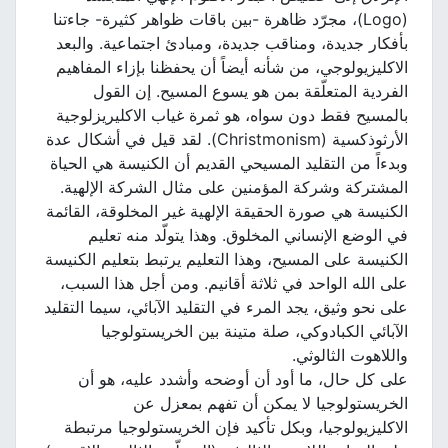
(Logo)، مجرّد ظاهرة -بين باقات ظواهر كثيرة- جاءتنا
بأفكار جديدة، ومناقب جديدة، ومبادئ اجتماعية. والبعد
الاكليزيولوجي، من شأنه أيضاً أن يحفظنا بإزاء المفاهيم
الفردية المتعلّقة بمن هو يسوع المسيح. إن القول
بالمسيح فقط دون سواه، هو ثمرة غياب الاكليريزلوجية
الأرثوذكسية (Christmonism). لقد قيل في أشكال عدة
وبدءاً من التقليد المسيحي القديم أن الكنيسة هي الحياة
المشتركة وشركة المؤمنين على مثال الشركة الإلهية.
الكنيسة هي صورة الحقيقة الإلهية غير المخلوقة، القائمة
في الوضع الإنساني المخلوق. وهذا يتولّد منه تعليم
الكنيسة على المسيح، وهذا التعليم يرتبط بتعليم الكنيسة
على الله الواحد في ثلاثة أقانيم. ومن أجل هذا السبب،
على نحو وثيق، يجد المرء في التقليد الآبائي، سيما التقليد
الآبائي الكبادوكي، صلة متينة بين الخريستولوجيا
واللاهوت الثالوثي.
على كل حال، ما أود أن أوضحه وأشدد عليه، هو أن
الخريستولوجيا لا يمكن أن تفهم بمعزل عن
الاكليزيولوجيا، وبكل تأكيد فإن الخريستولوجيا مرتبطة