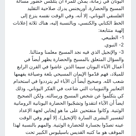
اليونان في زمانة، يمكن للمرء أن يتلمّس حضور مسألة
المسيح والحضارة. أوريجنس يدرك صلاحية التقليد
الفلسفي اليوناني، إلا أنه، وفي الوقت نفسه ينزع إلى
الخط الكتابي والكنسي، وبالنسبة إليه، هناك ثلاثة إعلانات
إلهية متتابعة:
1- الطبيعي.
2- النبوي.
3- والإنجيل الذي فيه نجد المسيح معلمنا ومثالنا.
والسؤال المتعلق بالمسيح والحضارة يظهر أيضاً في
أعمال الآباء اليونان سيما الذين عاشوا في القرن الرابع
للميلاد، فهم قدّموا الإيمان المسيحي بلغة وصياغة يفهمها
شعب الله. وصحيح أيضأً أن الآباء لم يترددوا في استخدام
التعابير والتبويبات التي شاعت في الفكر اليوناني، وذلك
كي يتكلّموا عن شخص المسيح ورسالته. ولكن الصحيح
ايضاً أن الآباء انتقدوا وتشجّبوا الحضارة اليونانية الرومانية
الوثنية. وكانوا منفتحين على ما هو إيجابي لجهة الإعداد
لتفسير البشرى السارة (الإنجيل)، إلا أنهم وفي الوقت
عينه تصدّوا بجسارة للحضارة الوثنية. والمهم بالنسبة لهذا
الموقف هو ما كتبه القديس باسيليوس الكبير تحت