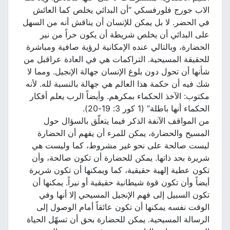
الاب جورج فلورفسكي “أن البدائي يخلص كما العائش
في الحضر. لا بل يمكن للإنسان أن يناقش أنه من السهل
على البدائي أن يخلص شريطة أن يكون حراً من نير
الحضارة، وبالتالي عنده الإمكانية لرؤية صافية ومباشرة
للحقيقة المسيحية. التراكمات هي في العادة عراقبل من
شأنها أن تحول دون بلوغ الإنسان جهالة الإنجيل. ومما لا
شك فيه أن حكمة هذا العالم هي جهالة بالنسبة لله. لأنه
مكتوب: الآخذ الحكماء بمكرهم. وأيضاً الرب يعلم أفكار
الحكماء أنها باطلة” (1 كور 3: 19-20).
من المواقف الآنفة الذكر فيما يتعلّق بالسؤال حول
المسيح والحضارة، يمكن للمرء أن يفهم أن الحضارة
ليست صالحة على نحو غير مشروط، كما وليست هي
شريرة بحد ذاتها. يمكن للحضارة أن تكون صالحة، وأن
تكون عطية إلهية حقيقية، كما ويمكنها أن تكون شريرة
أيضاً وأن تكون قوة شيطانية حقيقية أو نيراً. يمكنها أن
تكون السبيل إلى فهم الإنجيل المسيحي إلا أنها وفي
الوقت نفسه يمكنها أن تكون عائقاً أمام الوصول إلى
الرسالة المسيحية. يمكن للحضارة بحق أن تسهّل الحياة