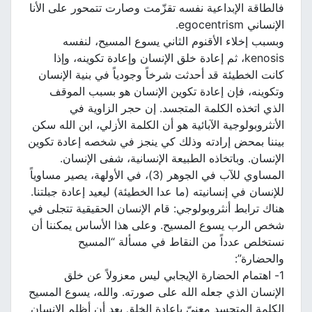
فالطاقة الإبداعية نفسه تقزّمت وصارت تتمحور على الأنا
الإنساني egocentrism.
وبسبب إخلاء الأقنوم الثاني يسوع المسيح، لنفسه
kenosis، ثم إعادة خلق الإنسان وإعادة تكوينه، وإذا
كانت الخطيئة قد أحدثت شرخاً وجودياً في بنية الإنسان
وتكوينه، فإن إعادة تكوين الإنسان هو بسبب الموقف
الذي اتخذه الكلمة المتجسد. إن حجر الزاوية في
الأنثروبولوجية الآبائية هو أن الكلمة الأزلي، ابن الله سكن
بيننا بمحض إرادته وذلك كي ينجز في شخصه إعادة تكوين
الإنسان. وباتخاذه الطبيعة الإنسانية، شفى الإنسان.
المساوي للآب في الجوهر (3)، في الأولهة، يصير مساوياً
للإنسان في إنسانيته (ما عدا الخطيئة) ليعيد إعادة جبلتنا.
هناك ترابط أنثروبولوجي: قام الإنسان الحقيقية تتجلى في
شخص الرب يسوع المسيح. وعلى هذا الأساس يمكننا أن
نستخلص عدداً من النقاط في مسألة “المسيح
والحضارة”:
1- اهتمام الحضارة الإيجابي ليس معزولاً عن خلق
الإنسان الذي جعله الله على صورته. والله، يسوع المسيح
الكلمة المتجسد معنيّ بإعادة الخلق بعد أن أظلم الإنسان