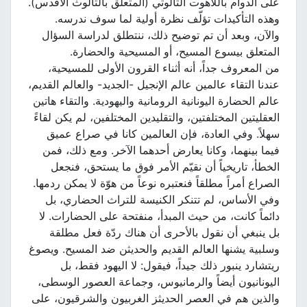
على الدوام باللاهوت الثالوثي (المتعلّق بالثالوث الاقدس).
وهذه التأكيدات تؤلّف نظرة أولية لما سوف ندرسه.
والآن، وبعد أن تم توضيح ذلك، ننتطلق لدراسة السؤال
المتعلق بيسوع المسيح، أو المسيحية والحضارة.
من المعروف جداً، أنه أثناء القرون الأولى للمسيحية،
عندنا التقاء عالمين عالم الإنجيل -الجديد- والعالم القديم،
عالم الحضارة اليونانية الرومانية واليهودية. والتقاء هاتين
العقليتين المختلفتين، والتقليدين المختلفين، لم يكن لقاءً
سهلاً. وفي العادة، فإن العالمين كانا في صراع عميق
فيما بينهما، وكانا يعارض أحدهما الآخر. ومع ذلك، فمن
الخطأ، تاريخياً أن نقيّم الأمر فوق ما يستحق، فنجعل
الصراع أمراً مطلقاً فنعتبره نوعاً من هوّة لا يمكن ردمها.
وفي الأساس، لم تتنكر الكنيسة للتراث الحضاري، بل
دائماً كانت، من حيث المبدأ، منفتحة على الحضارات. لا
بل ينبغي أن نقول بالأحرى أن هناك ردّة فعل مطلقة
وسلبية يشنها العالم القديم والحديثن ضد المسيح. ويصوغ
ريتشارد ينبور ذلك جيداً، فيقول: لا اليهود فقط، بل
اليونانيون أيضاً والرمانيوس، وجماعة العصور الوسطى،
والذين هم في العصر الحديثز الغربيون والشرقيون، على