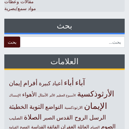
مقالات وعظات
مواد سمع/بصرية
بحث
 for:
العلامات
آباء
أباء
أفرام
إيمان
أعياد كبيرة
الأرثوذكسية
الأهواء
الأمثال
الأسبوع العظيم
الإمساك
الألم
الإيمان
التوبة
التواضع
الخطيئة
الارثوذكسية
الصلاة
الرسل
الروح القدس
الصبر
الصليب
الصوم
الغفران
العائلة
الفائقة القداسة
الصيام
الفصح
القيامة