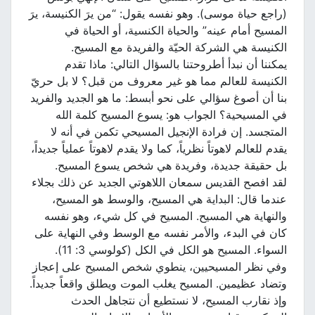
(راجع حياة موسى). وهو نفسه يقول: “من يرَ الكنيسة، يرَ
المسيح أمام عينه” والحياة الكنسية، أو الحياة في
الكنيسة هي الشركة الحيّة والفريدة مع المسيح.
يمكننا أن نبدأ أطروحتنا بالسؤال التالي: ماذا تقدم
الكنيسة للعالم مما هو غير معروف من قبل؟ لا بل حريّ
بنا أن أصوغ سؤالي على نحو أبسط: ما هو الجديد والفريد
في المسيحية؟ الجواب هو: يسوع المسيح كلمة الله
المتجسد. إن فرادة الإنجيل المسيحي تكمن في أنه لا
يقدم للعالم لاهوتاً نظرياً، كما ولا يقدم لاهوتاً عملياً جديداً،
بل حقيقة جديدة، وفريدة هي شخص يسوع المسيح.
لقد افصح القديس سمعان اللاهوتي الجديد عن ذلك بجلاء
عندما قال: البداية هي المسيح، والوسط هو المسيح،
والنهاية هي المسيح. المسيح في كل شيء، وهو نفسه
كان في البدء، والأمر نفسه مع الوسط وفي النهاية على
السواء. المسيح هو الكل في الكل (كولوسي 3: 11).
وفي نظر المسيحيين، ينطوي شخص المسيح على إعجاز
وتضاد عظيمين. المسيح يغلب الموت ويطلق واقعاً جديداً.
وإذ نقارب المسيح، لا نستطيع أن نتجاهل الحدث