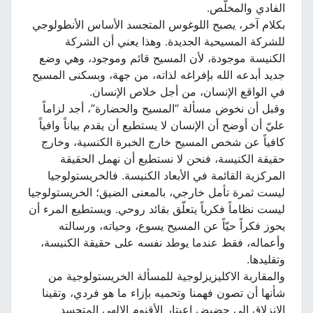
الفادي والمخلّص.
بكلام آخر، يصبح اللوغوس المتجسد الأساس الأنطولوجي
للشركة المسيحية الجديدة. وهذا يعني أن الشركة
الكنيسة موجودة، لأن المسيح قائم وموجود، وهي وضع
جديد أبدعه الله بإفراغه لذاته، من جهة، وبسكنى المسيح
في الواقع الإنسان، من أجل خلاص الإنسان.
وقبل أن نخوض مسألة “المسيح والحضارة”، أجد لزاماً
عليّ أن أوضح أن الإنسان لا يستطيع أن يقدم بياناً وافياً
كافياً عن شخص المسيح خارج الخبرة الكنسية، وخارج
حقيقة الكنيسة، فنحن لا نستطيع أن نهمل الحقيقة
المركزية القائمة في الأبعاد الكنيسة. فالخريستولوجيا
ليست ثمرة تأمل خارجي، بالمعنى الضيق؛ الخريستولوجيا
ليست نظاماً فكرياً يتعلّق بقائد روحي. ويستطيع المرء أن
يحوز فكراً حيّاً عن المسيح يسوع، وحياته، ورسالته
وأعماله، فقط عندما يوطد نفسه على حقيقة الكنيسة،
وتقليدها.
والمقاربة الاكليزيزلوجية للمسألة الخريستولوجية من
شأنها أن تصون فهمنا وتحميه بإزاء ما هو فردي، وتقينا
الإنزلاق إلى حضيض اعبتار الأقنوم الإلهي المتجسد