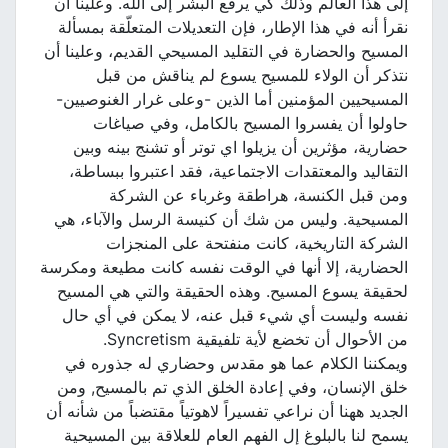
إلى هذا العالم وذلك كي يرفع البشر إلى الله. وعلينا أن
نقرأ أنه في هذا الإطار، فإن التعديلات المتعلّقة بمسألة
المسيح والحضارة في التقليد المسيحي القديم، وعلينا أن
نتذكر أن الولاء للمسيح يسوع لم يناقش من قبل
المسيحيين المؤمنين أما الذين -وعلى غرار الغنوصيين-
حاولوا أن يفسروا المسيح بالكامل، وفي صياغات
حضارية، مؤثرين أن يزيلوا اي توتر أو تشنج بينه وبين
التقاليد والمعتقدات الاجتماعية، فقد اعتبروا ببساطة،
ومن قبل الكنسة، هراطقة وغرباء عن الشركة
المسيحية. وليس من شك أن كنيسة الرسل والآباء، هي
الشركة التاريخية، كانت منفتحة على المنجزات
الحضارية، إلا أنها في الوقت نفسه كانت مطيعة ومكرسة
لحقيقة يسوع المسيح. وهذه الحقيقة والتي هي المسيح
نفسه وليست أي شيء قبل عنه، لا يمكن في أي حال
من الأحوال أن تخضع لأية تلفيقية Syncretism.
ويمكننا الكلام عما هو مقدس وحضاري له جذوره في
خلق الإنسان، وفي إعادة الخلق الذي تم بالمسيح, ومن
الجديد ههنا أن نراعي تفسيراً لاهوتياً مقتضباً من شأنه أن
يسمح لنا بالبلوغ إل الفهم العام للعلاقة بين المسيحية