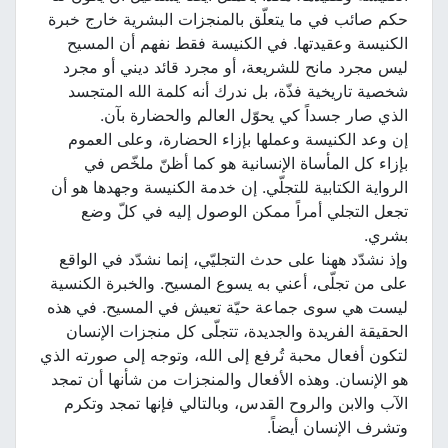
حكم صائب في ما يتعلّق بالمنجزات البشرية خارج خبرة
الكنيسة وعقيدتها. في الكنيسة فقط نفهم أن المسيح
ليس مجرد مانح للشريعة، أو مجرد قائد ديني أو مجرد
شخصية تاريخية فذّة، بل ندرك أنه كلمة الله المتجسد
الذي صار جسداً كي يحوّل العالم والحضارة بآن.
إن وعد الكنيسة وعملها بإزاء الحضارة، وعلى العموم
بإزاء كل المأساة الإنسانية هو كما أظنّ ملخّص في
الرواية الكتابية للتجلّي. إن خدمة الكنيسة وجهدها هو أن
تجعل التجلي أمراً ممكن الوصول إليه في كلّ وضع
بشري.
وإذ نشدّد ههنا على حدث التجليّي، إنما نشدّد في الواقع
على من تجلّى، أعني به يسوع المسيح. والخبرة الكنسية
ليست هي سوى جماعة حيّة تعيش في المسيح. في هذه
الحقيقة الفريدة والجديدة، تتجلّى كل منجزات الإنسان
لتكون أفعال محبة تُرفع إلى الله، وتوجه إلى صورته الذي
هو الإنسان. وهذه الأفعال والمنجزات من شأنها أن تمجد
الآب والابن والروح القدس، وبالتالي فإنها تمجد وتكرم
وتشرف الإنسان أيضاً.