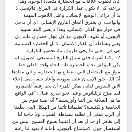
كان للاهوت علاقات مع الحضارة متعددة الوجوه. وهذا
براعته كي لا يكون عمل الكرازة في الفراغ. فالإنجيل لا
بدّ أن يراعي الوضع الإنساني. وعلى اللاهوت المهمة
والواجب أن يخترق أعماق التاريخ الإنساني، اي أن يدخل
في حوار مع الفكر الإنساني. وهذا لا يعني البتة نسبية
الإنجيل، أو تكييف الإنجيل مع كل إنجاز حضاري قائم. بل
يعني ببساطة أن الفكر الإنسان، لا بل الحضارة الإنسانية
هي في معنى ما وفي ظروف ما، تحضير للكرازة.
2- وكما أشرنا، ففي سياق التاريخ المسيحي الطويل، لم
يكن الموقف تجاه الحضارة ذات اتجاه واحد. فعلى خط
موازٍ مع المشاغل التي تضطلع بها الحضارة، والتي مفادها
أنّ الله خلق الإنسان على صورته، وأعاد خلقه بفعل إخلاء
الابن القدوس لذاته، يمكن للمرء أن يجد رفضاً للحضارة.
لقد صرّح ترتليانوس وعلى نحو جذري فقال: “في الواقع
ما هي العلاقة بين أثنيا وأورشليم؟ أيّة صلة تقوم بين
الجامعة والكنيسة؟ تعليماتنا تأتينا من الهيكل الذي يعلّمنا
أن الرب ينبغي أن نطلبه ببساطة القلب… ولا حاجة لنا
إلى نقاش أو جدال بعد أن اقتنينا يسوع المسيح، ليس من
استفسار حول الاستمتاع بالإنجيل. بإماننا لا يعود لنا رغبة