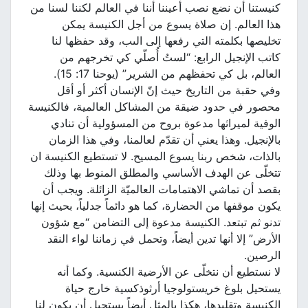
كنيستنا أن نضع نصب أعيننا أننا في العالم لكننا لسنا من
هذا العالم. إن صلاة يسوع من أجل الكنيسة يمكن
تخليصها بكلمته التي رفعها إلى الىب، وقد حفظها لنا
كاتب الإنجيل الرابع: “لستُ أُصلّي كي تخرجهم من
العالم، بل كي تحفظهم من الشرير” (يوحنا 17: 15).
وفي حقبة من التاريخ حيث إنّ الإنسان أكثر أو أقل
محصور في حدود ضيقة من المشاكل العالمية، فالكنيسة
الوفية لميراثها مدعوة بروح من المسؤولية أن تنادي
بالإنجيل. وهذا يعني أن تقدّم لعالمنا، وفي هذا الزمان
بالذات، شخص ربنا يسوع المسيح. لا تستطيع الكنيسة ان
تتخلّى عن الهدف الأساسي والمطلق المنوط بها وذلك
بقصد أن تماشي الاهتمامات العالميّة الزائلة. ويجب أن
يكون موقفها من الحضارة، كما هو دائماً جدلياً، بحيث إنها
تدنو ثم تبتعد. الكنيسة مدعوة إلى التضامن “مع شؤون
الأرض” إلا أنها تدين أيضاً، وتحمل في زماننا لواء النقد
الرصين.
لا نستطيع أن نتخلّى عن الأرضية الكنسية. وكما أنه
يستحيل بلوغ خريستولوجيا أرثوذكسية خارج حياة
الكنيسة وتقليدها، هكذا بالمثل أيضاً يستحيل أن يكون لنا