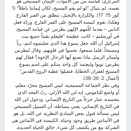
المركزي: قيامته من بين الأموات. الإيمان المسيحي هو
نفسه، لم يتبدّل “لو لم يقم المسيح، لكان إيماننا باطلاً” (1
كور 15: 17). والكرازة بالإنجيل، تنطلق من القبر الفارغ.
وهكذا، تقوم كنيسة المسيح على القبر الفارغ. وردّة فعل
الناس – بعدما كلّمهم الإلهي بطرس عن قيامة المسيح،
في أورشليم – كانت عظيمة “فليعلم يقيناً جميع بيت
إسرائيل أن الله جعل يسوع هذا الذي صلبتموه انتم، رباً
ومسيحاً. فلما سمعوا، نخسوا في قلوبهم، وقال لبطرس
ولسائر الرسل ماذا نصنع أيها الرجال الإخوة؟ فقال لهم
بطرس: توبوا وليعتمد كل واحد منكم على اسم يسوع
المسيح لغفران الخطايا، فتقبلوا عطية الروح القدس”
(أعمال 2: 36-38).
وفي نظر الجماعة المسيحية، ليس المسيح مجرّد معلم،
أو واضع للناموس، إنه ابن الله الأزلي، ربّ المجد الذي
بتجسده، صار جزءاً من التاريخ الإنساني. ودخول ابن الله
في التاريخ الإنساني، يعني ببساطة، أن السبيل المسيحي
ليس مسألة قبول بعض المبادئ النظرية عن الله، بل هو
في الأساس طريق وجود وحياة. الكنيسة في الأساس هي
الشركة مع من يكشف كل شيء، خالق الحياة الجديدة،