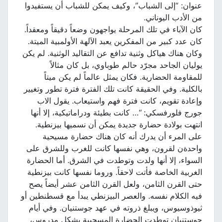
عنوان: “إلى الشباب”، وكيف يمكن للشباب أن يستفيدوا
من الأدب اليوناني.
كان الآباء في تلك المرحلة يواجهون وضعاً دقيقاً ومعقداً.
كان عدد كبير من المفكرين يعبد الآلهة الأولمبية الميتة.
وكان هناك هياكل وثنية تدافع عن التقاليد الوثنية. لم يكن
يوليان الجاحد مجرّد حالم طوباوي، بل كان مثالاً
للمقاومة الحضارية. فكان يمثل عالماً لم يكن ميتاً
بالكلية. وفي الحقيقة كانت تلك الفترة فترة تطور وتغيير
وإعادة تقويم، كانت فترة فهم واستيعاب. يقول الاب
جورج فلورفسكي: “… كانت بطيئة ودراماتيكية، إلا أنها
انتهت بولادة حضارة جديدة يمكن أن نسميها بيزنطية.
على المرء أن يدرك أنه كان هناك حضارة مسيحية
واحدةن لقرون، وهي نفسها كانت للغرب وللشرق على
السواء، إلا أنها ولدت وتوطدت في الشرق. أما الحضارة
الغربية الخاصة فأتت لاحقاً. وروما نفسها كانت بيزنطية
حتى القرن الثامن، ولعل القرن الثامن عشر أيضاً يصح
فيه الكلام نفسه. والعصر البيزنطي يبدأ مع قسطنطين أو
ثيوذوسيوس، ويبلغ ذروته في عهد جوستنيان. وفي أيام
جوستنيان توطدت الحضارة المسحيية بشكل مدروس،