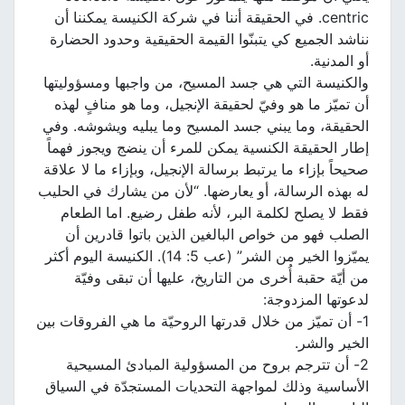
centric. في الحقيقة أننا في شركة الكنيسة يمكننا أن
نناشد الجميع كي يتبنّوا القيمة الحقيقية وحدود الحضارة
أو المدنية.
والكنيسة التي هي جسد المسيح، من واجبها ومسؤوليتها
أن تميّز ما هو وفيّ لحقيقة الإنجيل، وما هو منافٍ لهذه
الحقيقة، وما يبني جسد المسيح وما يبليه ويشوشه. وفي
إطار الحقيقة الكنسية يمكن للمرء أن ينضج ويجوز فهماً
صحيحاً بإزاء ما يرتبط برسالة الإنجيل، وبإزاء ما لا علاقة
له بهذه الرسالة، أو يعارضها. “لأن من يشارك في الحليب
فقط لا يصلح لكلمة البر، لأنه طفل رضيع. اما الطعام
الصلب فهو من خواص البالغين الذين باتوا قادرين أن
يميّزوا الخير من الشر” (عب 5: 14). الكنيسة اليوم أكثر
من أيّة حقبة أُخرى من التاريخ، عليها أن تبقى وفيّة
لدعوتها المزدوجة:
1- أن تميّز من خلال قدرتها الروحيّة ما هي الفروقات بين
الخير والشر.
2- أن تترجم بروح من المسؤولية المبادئ المسيحية
الأساسية وذلك لمواجهة التحديات المستجدّة في السياق