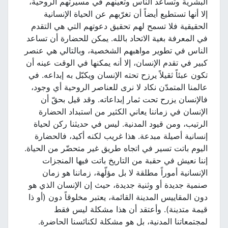
البشرية وتساعد الناس وتعينهم في مسيرتهم الروحية،
إلا أنها تستطيع أيضاً أن تغرّبهم عن الحياة الإنسانية
الحقيقية فلا تسمح لهم تحقيق دعوتهم التي هي التقدم
في المعرفة بغية الاتحاد بالله. يمكن للحضارة أن تساعد
الناس في تطوير مواهبهم الشخصية، وبالتالي هي عنصر
كبير في تقدم الإنسان، إلا أنه يمكنها في الوقت عينه أن
تكون عبئاً ثقيلاً يرزح تحته الإنسان ويكبّل به إبداعه. في
عالمنا المتمدّن نكاد لا نرى للعناصر الروحية أي وجود،
فالإنسان يزرح تحت ثمار إبداعاته. وقد قيل بحقّ أن
الإنسان في زماننا يعاني الكثير من استبداد الحضارة
الرتيب، ومن قيود المدنية. ليس في حديثنا ركن لحياة
إنسانية أصيلة مبدعة. هذا غريب لكنه أكيد، فالحضارة
اليوم باتت تسير في اتجاه طريق غير متحضّر من الحياة.
إننا نعيش في حقبة من التاريخ باتت فيها المنجزات
الإنسانية أموراً مطلقة لا بل مؤلّهة، زماننا هو زمان
صنمية جديدة أو وثنية جديدة، حيث إن الإنسان الذي هو
دون المقاييس المدينة القائمة، يعتبر مخلوقاً دون (أو ذا
قيمة متدينة). وأعتقد أن هذا مشكلة ليس فقط
لمجتمعاتنا المدنية، بل هو مشكلة لكنائسنا الحاضرة.