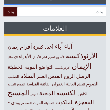
 for:
العلامات
آباء
أباء
أفرام
إيمان
أعياد كبيرة
الأرثوذكسية
الأهواء
الأمثال
الأسبوع العظيم
الإمساك
الألم
الإيمان
التوبة
التواضع
الخطيئة
الارثوذكسية
الصلاة
الرسل
الروح القدس
الصبر
الصليب
الصوم
الغفران
العائلة
الفائقة القداسة
الصيام
الفصح
القيامة
المسيح
الكنيسة
المحبة
الكاهن
المرض
المعجزة
الملكوت
تريودي -
الموت
المناولة
النعمة
جورج خضر