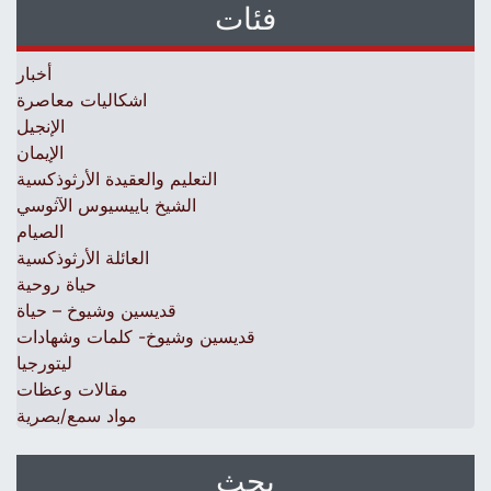
فئات
أخبار
اشكاليات معاصرة
الإنجيل
الإيمان
التعليم والعقيدة الأرثوذكسية
الشيخ باييسيوس الآثوسي
الصيام
العائلة الأرثوذكسية
حياة روحية
قديسين وشيوخ – حياة
قديسين وشيوخ- كلمات وشهادات
ليتورجيا
مقالات وعظات
مواد سمع/بصرية
بحث