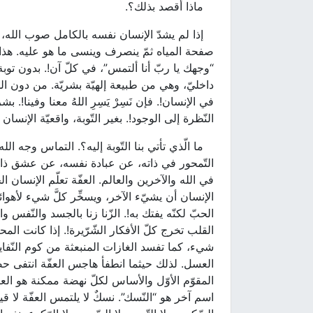
ماذا أقصد بذلك؟.
إذا لم يشدّ الإنسان نفسه بالكامل صوب الله، في
صفحة المياه ثمّ ينصرف وينسى ما هو عليه. هذا، بالل
“وجهك يا ربّ أنا ألتمس”، في كلّ آن!. بدون توبة 
داخليّ، وهي من طبيعة إلهيّة بشريّة. من دون الل
في الإنسان!. فإن نَسِرْ يَسِرِ اللهُ معنا وفينا!. ب
النّظرة إلى الوجود!. بغير التّوبة، واقعيّة الإنسان 
ما الّذي تأتي بنا التّوبة إليه؟. التماس وجه ا
التّمحور في ذاته، عن عبادة نفسه، عن عشق ذاته
في الله والآخرين والعالم. العفّة تعلّم الإنسان الخ
الإنسان أن يشيّء الآخر، ويسخِّر كلَّ شيء لأهوائه،
الحبّ لكنّه يفتك به!. الزّنا زنا بالجسد والنّفس و
القلب تخرج كلّ الأفكار الشّرّيرة!. إذا كانت المحبّ
شيء، كما تفسد الغازات المنبعثة من كوم النّفايات
العسل. لذلك حيثما انطفأ هاجس العفّة انتفى حضور الله!
المقوّم الأوّل والأساس لكلّ نهضة ممكنة هو العفّ
اسم آخر هو “النّسك”. نسكٌ لا يلتمس العفّة لا قيم