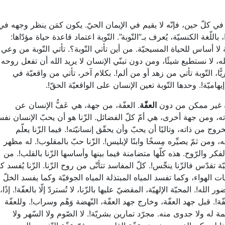
 كلّ حين، فإنّه لا يقيم في الإيمان الحيّ. يكون كمَن ينظر وجهه في
ّغة الكنسيّة، يُعرف بـ”التّوبة”. التّوبة اعتماد قاعدة حياة مؤدّاها:
لا أساس للحياة المسيحيّة. من أين تأتي التّوبة؟. تأتي التّوبة من وعي
ه، لا نستطيع شيئًا، ومن دون تبنّي الإنسان لا يريد الله أن تفعل روحه
شريًّا، التّوبة تأتي من زهد أو من ألم!. بكلام آخر، تأتي من واقعيّة في
إيهاميّة!. وحدها التّوبة تعين الإنسان على الواقعيّة الحقّ!.
لله غير ممكن من دون
العفّة
. العفّة، من جهة، هي عَفُّ الإنسان عن
، ومن جهة أخرى، هي أمّ كلّ الفضائل. الزّنا هو أن يحبّ الإنسان نف
روج من ذاته، وتاليًا أن يحبّ وأن يحقّق إنسانيّته!. فيما الزّنا يعلّم
 ومن ثمّ يصيِّره مِسخًا وابنًا لإبليس!. الزّنا حبّ بالمقلوب!. له مظهر
الفكر والرّوح. هذه كلّها متضامنة فيما بينها وأساسها الزّنا بالقلب!. من
ة تقدّس فالزّنا ينجِّس!. كلّ المفاسد تتأتّى من روح الزّنا. الزّنا يُفسد كل
 الهواء، وكما تفسد المياه المبتذلة المياه الجوفيّة وكما يفسد الخلّ
. المحبّة الإلهيّة، المقضيّ عليها بالزّنا، لا تُستردّ إلّا بالعفّة!. إذًا،
ة!. قبل جهد العفّة، وخارج جهد العفّة، النّهضة وَهْم وسراب!. وللعفّة
ة له ولا جدوى منه. مجرّد تمارين بشريّة!. لا الصّوم ولا السّهر ولا