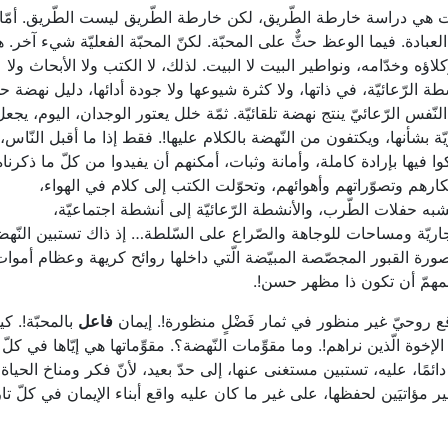
وت هي دراسة خارطة الطّريق، لكن خارطة الطّريق ليست الطّريق. أمّا
بادة. فيما الوعظ حثٌّ على المحبّة. لكنّ المحبّة الفعليّة شيء آخر. ه
اؤه وخدّامه، ونواطير البيت لا البيت. لذلك، لا الكتب ولا الأبحاث ولا
طة الرّعائيّة، في ذاتها، ولا كثرة شيوعها ولا جودة أدائها، دليل نهضة حق
لنّفس الرّعائيّ ينتج نهضة تلقائيّة. ثمّة خلل يعتور الوجدان، اليوم، يجعل
 بشأنها، ويكتفون من النّهضة بالكلام عليها!. فقط إذا ما أقبل النّاس،
ا فيها بإرادة كاملة، وأمانة وثبات، أمكنهم أن يفيدوا من كلّ ما ذكرناه
أفكارهم وتصوّراتهم وأهوائهم، وتحوّلت الكتب إلى كلام في الهواء،
ه حفلات الطّرب، والأنشطة الرّعائيّة إلى أنشطة اجتماعيّة،
جاريّة ومساحات للوجاهة والصّراع على السّلطة… إذ ذاك تستبين النّهض
ورة القبور المجصّصة المبيّضة الّتي داخلها روائح كريهة وعظام أموات
 المهمّ أن تكون ذا مظهر حسن!.
واقع روحيّ غير منظور في ثمار فَضْلٍ منظورة!. إيمان
فاعل
بالمحبّة!. ك
ّ الإخوة الّذين نراهم!. وما مقوِّمات النّهضة؟. مقوِّماتها هي إيّاها في كلّ
دائمًا، عليه، تستبين مستغنى عنها، إلى حدّ بعيد، لأنّ فكر ومناخ الحياة،
 مؤاتيَين لحفظها، على غير ما كان عليه واقع أبناء الإيمان في كلّ تار