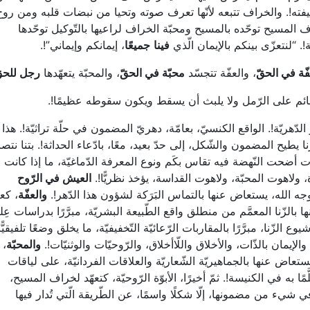
يفته!. والخراف تتبعه لأنّها تعرف صوته وتحيا من نبضات قلبه ومن روح
اف المسيح توحّده بالمسيح ومحبّة الخراف لراعيها بالتّوكيل توحّدها
ة!. “لنتعزّى بينكم بالإيمان الّذي
فينا
جميعًا
، إيمانكم وإيماني”!.
ّة في الحقّ
، والعفّة تتجسّد
محبّة في الحقّ
، والمحبّة يتعهّدها
رجل للحق
قائم على الرّمل ولا يلبث أن يسقط ويكون سقوطه عظيمًا!.
ّهريّة!. الواقع الكنسيّ، بعامّة، دهريّ المضمون في حلّة تراثيّة!. هذا
 يطيح المضمون والشّكل، إلى حدّ بعيد، معًا، بادّعاء الحداثة!. بتنا نتص
ّاهوت أضحت النّهضة فيه تقاس بكَم ونوع المعرفة الدّماغيّة، ما إذا كانت
 ولاهوت المحبّة، ولاهوت القداسة، يؤخذ نظريًّا!.
العيش في الرّوح
جه الله، يستعاض عنها بالتماس البَرَكة لشؤون هذا الدّهر!.
والعفّة
، كع
 بالزّنا المعمَّم من منطلق واقع الطّبيعة البشريّة، مبرَّرًا بدراسات عِل
زّنا، مبرَّرًا بالمقاربات الرّعائيّة التّخفيفيّة، ما يخلق وضعًا تلفيقيًّا
 والإيمان بالذّات، والأخلاق واللّاأخلاق، والرّوحيّات والوثنيّات!.
والمحبّة
،
ستعاض عنها بالجماهيريّة الشّعاريّة والعلاقات الفردانيّة، على لياقات
ًا به في الكنيسة!. ثمّ أخيرًا، الأبوّة الرّوحيّة، كتعهّد لخراف المسيح،
 شيء من مضمونها، إلّا شكلًا واسمًا، عن الطّريقة الّتي تُدار فيها