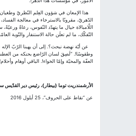
الأمور، في مؤسّسات هذا الدّهر!.
هذا الإمعان في شؤون العِلم النّظريّ وطغيان ال
الدّهريّ، مقرونًا بالاسترخاء في معالجة الفساد، وت
اللّامبالاة حيال ما يتهدّد النّفوس، رعاةً ورعيّة
التّفكّك، ما لم تعلَن حالة الاستنفار والتّوبة ال
عن أيّة نهضة نبحث؟. إلى أن يهبنا الرّبّ الإله شها
وطقوسًا!. “لَصِقَ لسان الرّاضع بحنكه من العط
العفّة والمحبّة وإمّا الخواء!. الباقي أوهام وأحلام!
الأرشمندريت توما (بيطار)، رئيس دير القدّيس سلو
عن “نقاط على الحروف”، 25 أيلول 2016