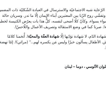
رّعاية شبه الاجتماعيّة والاسترسال في العبادة الشّكليّة ذات المضم
فشّي روح الزّنا بين المعتبرين أبناء الإيمان إلّا ما ندر. وسريان حالة
ً، سواء بسواء، وكأنّ كلًا أضحى لنفسه، كلُّ هذا بات يعرّض الكنيسة لخطر
عامّة!. صرنا كما في وضع الاستقالة وتصريف الأعمال واللّاحسّ!.
دة الدّم، لا شهادة نؤدّيها إلّا
شهادة العفّة والمحبّة
!. أُتخمنا كلامًا
ش. الأطفال يسألون خبزًا وليس مَن يكسره لهم…” (مراثي)!. إمّا نهضة
.
ان الآثوسي ، دوما – لبنان