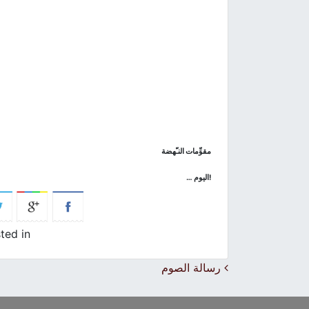
مقوِّمات النـّهضة
!
اليوم
…
ted in
Post navigation
رسالة الصوم