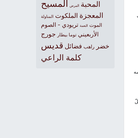
المسيح
المحبة
المرض
المعجزة
الملكوت
المناولة
تريودي - الصوم
الموت
النعمة
جورج
الأربعيني
توما بيطار
قديس
خضر
فضائل
راهب
كلمة الراعي
سه
ّ