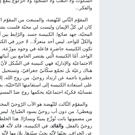
السّكوت ولا التّعب ولا السّجود ولا الرّكوع ينف
والفكر…
المقوّم الثّاني للنّهضة، والمنبعث من المقوّم الأ
كان لي كلّ الإيمان وليست لي محبّة فلست بشيء
المحبّة، جهد ضائع!. الكنيسة جسد. والرّابط بين أ
والكلّ للواحد. ليس أحد منعزلًا… لا جزر في الكن
تكون الكنيسة حاضرة فاعلة في وجوه موزّعة، وا
الواحد. أمّا الكنيسة الّتي يقتصر الجامع بين أبنا
الاجتماعيّة والإداريّة فهي كنيسة في الشّكل لأن
هناك رعيّة بل تجمّع سكّانيّ جغرافيّ، وتستحيل
خطيرة ناجمة عن ارتداد روحيّ، من روح الله، إلى 
على استعادة الكنيسة إلى استقامتها الدّاخليّة، ب
نفسانيّة فكريّة اجتماعيّة يحكمها روح ضدّ المسيح
والمقوّم الثّالث للنّهضة هو الأب الرّوحيّ المختب
ويعطي!. من دون أب روحيّ يسود الضّياع!. ليس من ا
من مضمونها باتت تُوزَّع يمينًا ويسارًا!. هذا الخل
روحيّ بالفعل.
والقائد
، في الكنيسة، قائد لأنّه
قد
عن الخراف. يحبّها لأنّه يحبّ سيّدها. يلازمها لأ