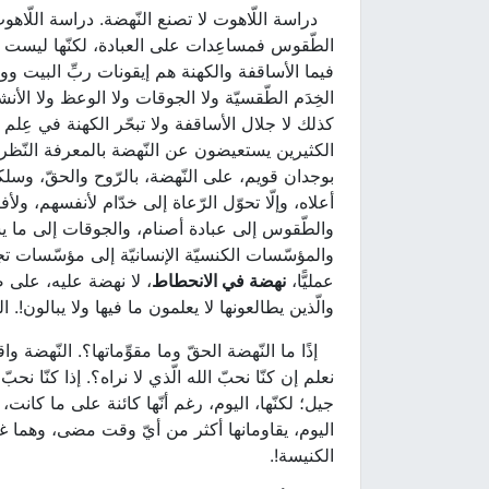
دراسة اللّاهوت لا تصنع النّهضة. دراسة اللّاه
الطّقوس فمساعِدات على العبادة، لكنّها ليست الع
فيما الأساقفة والكهنة هم إيقونات ربِّ البيت ووكل
الخِدَم الطّقسيّة ولا الجوقات ولا الوعظ ولا الأنش
كذلك لا جلال الأساقفة ولا تبحّر الكهنة في عِلم ا
الكثيرين يستعيضون عن النّهضة بالمعرفة النّظريّة
بوجدان قويم، على النّهضة، بالرّوح والحقّ، وسلكو
أعلاه، وإلّا تحوّل الرّعاة إلى خدّام لأنفسهم، ول
والطّقوس إلى عبادة أصنام، والجوقات إلى ما يشب
والمؤسّسات الكنسيّة الإنسانيّة إلى مؤسّسات ت
عمليًّا،
نهضة في الانحطاط
، لا نهضة عليه، على ص
والّذين يطالعونها لا يعلمون ما فيها ولا يبالون!.
إذًا ما النّهضة الحقّ وما مقوِّماتها؟. النّهضة 
نعلم إن كنّا نحبّ الله الّذي لا نراه؟. إذا كنّا نحب
جيل؛ لكنّها، اليوم، رغم أنّها كائنة على ما كانت، 
اليوم، يقاومانها أكثر من أيّ وقت مضى، وهما غير
الكنيسة!.