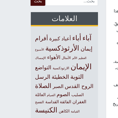
ذا
العلامات
ّ.
آباء
أباء
أفرام
أعياد كبيرة
الأرثوذكسية
إيمان
الأسبوع
الأهواء
الأمثال
العظيم
الإمساك
الألم
ة،
الإيمان
التواضع
،
الارثوذكسية
التوبة
الخطيئة
الرسل
يف
الصلاة
الروح القدس
الصبر
الصوم
الصليب
العائلة
الصيام
الغفران
الفائقة القداسة
الفصح
يخ
الكنيسة
الكاهن
القيامة