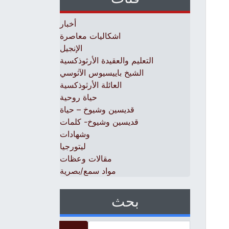
أخبار
اشكاليات معاصرة
الإنجيل
التعليم والعقيدة الأرثوذكسية
الشيخ باييسيوس الآثوسي
العائلة الأرثوذكسية
حياة روحية
قديسين وشيوخ – حياة
قديسين وشيوخ- كلمات
وشهادات
ليتورجيا
مقالات وعظات
مواد سمع/بصرية
بحث
Search for: