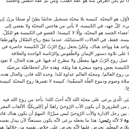
ع إذا لم يكن الغرض منه هو عفّة القلب، ومن ثمّ عفّة النّفس والجسد
وّل، هو المحبّة. كنيسة بلا محبّة تستحيل نحاسًا يطنّ أو صنجًا يرنّ. إن
. كلّ جهد، في الكنيسة، لا يأتي من هاجس المحبّة ولا يفضي إلى
عضاء الجسد هو المحبّة، وإلّا لا كنيسة!. العضو في الكنيسة هو للكلّ،
يسة. فقط، في الحالات الاستثنائيّة، عندما تنفخ رياح الضّلال والهرطقا
حد هنا وواحد هناك، ولكنْ يجعل روحُ الرّبّ كلّ الكنيسة حاضرة في
ئها على تلاوة دستور الإيمان والطّقوس والرّئاسة الواحدة والعلاقة
ّ عمل روح الرّبّ فيها معطّل ولا مطرح له فيها. في هذه الحال، لا تعود
 الكنيسة بعض وجوه مبعثرة هنا وثمّة. وهذه حال انحطاطيّة مرضيّة
روح العالم!. ومحبّة العالم عداوة لله!. وحده الله قادر، والحال هذه،
صلاة وصوم ودموع القلّة المتبقّية!. كنيسة لا تغمرها روح المحبّة كنيسة
!.
َر، الّذي يرعى على محبّة الله لأنّه أحبّ الله!. يأخذ من روح الله فيه
لضّروريّ أن يكون الأب الرّوحيّ راهبًا أو إكليريكيًّا. الألقاب المفر
ط بين رجل الإدارة والأب الرّوحيّ ليس مبرَّرًا!. المهمّ أن يكون هناك قائد
وة
لا لأنّه
رئيس
!. هذا ما يجعله يرعى لأنّه يكون مستعدًّا لأن يبذل نفسه
نّه يلازم المعلّم. يحرص عليها لأنّه يحرص على خلاص نفسه من خلالها. هو