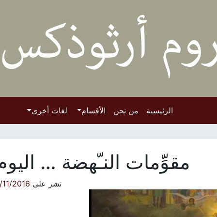
الرئيسية
من نحن
الأقسام
لغات أخرى
مقوِّمات النـّهضة … اليوم
نشر على
/11/2016