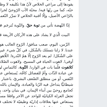
يقودها إلى مراعي الخلاص لأنّ هذا تكليفه لا وظ
حبّه، كما من ربّها فيه!. محبّة الأب الرّوحيّ لخر
بالرّاعي الأصيل، وإلّا أقنية الخلاص لا تمرِّر النّعم
إذًا النّهضة تأتي من
توبة
حقّ
، والتّوبة تُترجَم
عف
البيت الّذي لا يشاد على هذه الأركان الأربعة 
الزّمن، اليوم، صعب منافق!. الرّوح الغالب هو الد
عندنا. لا زلنا نتمسّك بالشّكل، في كلّ شيء. غيرنا
على الشّكل!. لم يعد الرّوح إلّا همّ النّدرة!. الل
أوفى!. لاهوت الحياة في المسيح، ولاهوت الصّلاة،
كلاهوت
قلّما بات في الوارد!.
التّوبة
، كالتماسٍ لو
عن عبادة الذّات وأمّ للفضائل كافّة، يُستعاض عنها
النّفس، أو من منطلق الضّعف البشريّ، باعتبار شيوع ال
شيطانيًّا يتداخل فيه الزّنا والعبادة، والإيمان بالله
كجامع روحيّ بين أبناء الإيمان، في بنيان واحد، ي
تجعل العزلة الكيانيّة للواحد عن الآخر واقعًا مسلَّم
يستعاض عنها بعلاقات إداريّة وظيفيّة لا تختلف في