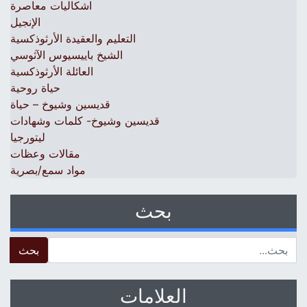
اشكاليات معاصرة
الإنجيل
التعليم والعقيدة الأرثوذكسية
الشيخ باييسيوس الآثوسي
العائلة الأرثوذكسية
حياة روحية
قديسين وشيوخ – حياة
قديسين وشيوخ- كلمات وشهادات
ليتورجيا
مقالات وعظات
مواد سمع/بصرية
بحث
 for:
العلامات