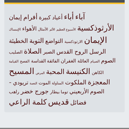
آباء
أباء
أفرام
إيمان
أعياد كبيرة
الأرثوذكسية
الأهواء
الأمثال
الأسبوع العظيم
الإمساك
الألم
الإيمان
التوبة
التواضع
الخطيئة
الارثوذكسية
الصلاة
الرسل
الروح القدس
الصبر
الصليب
الصوم
الغفران
العائلة
الفائقة القداسة
الصيام
الفصح
القيامة
المسيح
الكنيسة
المحبة
الكاهن
المرض
المعجزة
الملكوت
تريودي -
الموت
المناولة
النعمة
جورج خضر
الصوم الأربعيني
راهب
توما بيطار
قديس
كلمة الراعي
فضائل