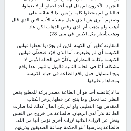
التجريد. الآخرون لم يقل لهم أحد اعملوا أو لا تعملوا،
فبالتالي لم يتخطوا كلمة رئيس لذا لا شائبة على
وضعهم. أترى مَن الذي عمل مشيئة الأب، الابن الذي قال
أذهب ولم يذهب أم الذي رفض الذهاب لكن عاد
وذهب(أنظر مثل الابنين في متى 28).
المقارنة تُظهِر أن الكهنة الذين لم يجرّدوا تخطوا قوانين
الكنيسة أي لم يطيعوها، أما الذي جُرِّد فتخطّى قوانين
الكنيسة وكلمة المطران. وكأنّ في الحالة الأولى لا
مشكلة، أمّا في الحالة الثانية فالويل والثبور. هذا واقع
يتيح التساؤل حول واقع الطاعة في حياة الكنيسة
ومعناها وتطبيقها.
ما لا يُناقشه أحد هو أن الطاعة مصدر بركة للمطيع بغض
النظر عما تحمل وما ينتج عن فعلها. يزخر الكتاب
المقدس بهذا التعليم، ولو لم يكن الحال كذلك لما صارت
الطاعة نذراً لدى الرهبان. فالطاعة هي خروج من النفس
وتخلٍ عن الإرادة الذاتية لإرادة أخرى نؤمن أنها من الله.
فالطاعة يمارسها “بنو الحكمة جماعة الصديقين وذريتهم