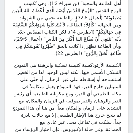
أهل الطاعة والمحبة” (بن سيراخ 1:3)، وهي تُكسِب
الروح القدس “الرُّوحُ الْقُدُسُ أَيْضًا، الَّذِي أَعْطَاهُ اللهُ لِلَّذِينَ
يُطِيعُونَهُ” (أعمال 32:5)، والطاعة تحمي من الشهوات
ومن الجهالة “كَأَوْلاَدِ الطَّاعَةِ، لاَ تُشَاكِلُوا شَهَوَاتِكُمُ السَّابِقَةَ
فِي جَهَالَتِكُمْ” (1بطرس 14). لكن الكتاب المقدّس حدّد
بأنّه “يَنْبَغِي أَنْ يُطَاعَ اللهُ أَكْثَرَ مِنَ النَّاسِ” (أعمال 29:5)،
وبأن الطاعة تطهّر إذا كانت بالحق “طَهِّرُوا نُفُوسَكُمْ فِي
طَاعَةِ الْحَقِّ بِالرُّوحِ” (1بطرس 22).
الكنيسة الأرثوذكسية كنيسة نسكية والرهبنة هي النموذج
النسكي الأسمى فيها، لكنه ليس الوحيد. لذا من الخطِر
استنساخه أو إسقاطه على غير الرهبان، أو حتّى على
المتبتلين خارج الدير. فهذا النموذج يعمل متكاملاً في
مكانه الطبيعي أي الدير، ومع مكوناته الطبيعية أي رئيس
الدير والرهبان والدير بموقعه في الزمان والمكان، مع
التشديد على الزمان والمكان معاً. من هنا أن هذا النموذج
لم ينجح خارج هذا الإطار الطبيعي إلا مع حالات نادرة
جداً، سلكت في تفاعل محدد غير عادي مع
الجماعة. وفي حالة الإكليروس، فإن اختيار الرؤساء من