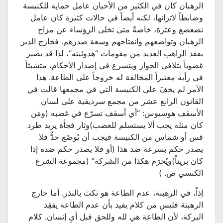
الرهبان كان في الكثير من الأحيان عامل حماية للكنيسة
وضابطاً لاتزانها، لكنه أيضاً في حالات كثيرة كان عامل
تضعضع وعثرة، خاصةً متى تخلى الرؤساء عن مزاج
الرهبان وتواضعهم وانفتاحهم وسعة صدرهم. فخارج الدير
يفقد الراهب العديد من مقومات “هدوئيته“، لذا قد يصير
غضوباً يتلافى الحوار ويتسرع في إصدار الأحكام، متشبثاً
في رأيه معتبراً المخالفة له خروجاً على الطاعة. هذا
الأمر لم يخفَ على الكنيسة التي في مجمعها قالت في
القانون الرابع عشر من مجمع سرديقية على لسان
الأسقف هوسيوس: “أي أسقف تسرّع في غضبه (ومَن
كان مثله يجب ألا يستسلم للغضب)وثار فجأة يريد طرد
قس أو شماس من الكنيسة فيجب أن يُوضَع حدٌّ فلا
يصدر حكم بسرعة ضد هذا (أو فلا يصدر حكم ضده إذا
كان بريئاً)ويُحرَم هكذا من الشركة” (مجموعة الشرع
الكنسي ص. )
إذاً، في الرهبنة، عدم الطاعة هو نكث بالنذر. أما خارج
الرهبنة فليس من كلام يفيد بأن عدم الطاعة يفقِد
البركة، لأن الطاعة هي لله وللحق قبل أي إنسان. كلام