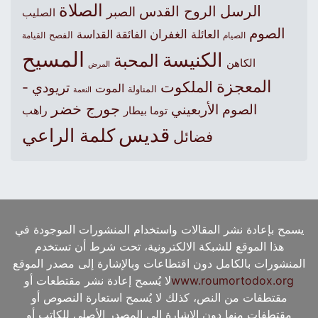
الصلاة
الرسل
الروح القدس
الصبر
الصليب
الصوم
الغفران
العائلة
الفائقة القداسة
الصيام
الفصح
القيامة
المسيح
الكنيسة
المحبة
الكاهن
المرض
المعجزة
الملكوت
تريودي -
الموت
المناولة
النعمة
جورج خضر
الصوم الأربعيني
راهب
توما بيطار
قديس
كلمة الراعي
فضائل
يسمح بإعادة نشر المقالات واستخدام المنشورات الموجودة في
هذا الموقع للشبكة الالكترونية، تحت شرط أن تستخدم
المنشورات بالكامل دون اقتطاعات وبالإشارة إلى مصدر الموقع
www.roumortodox.org
لا يُسمح إعادة نشر مقتطعات أو
مقتطفات من النص، كذلك لا يُسمح استعارة النصوص أو
مقتطفات منها دون الإشارة إلى المصدر الأصلي للكاتب أو