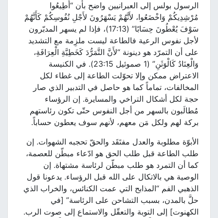
الرسول بولس إلى العبرانيين واضح بأن “أَطِيعُوا
مُرْشِدِيكُمْ وَاخْضَعُوا، لأَنَّهُمْ يَسْهَرُونَ لأَجْلِ نُفُوسِكُمْ كَأَنَّهُمْ
سَوْفَ يُعْطُونَ حِسَابًا” (17:13)، فإذا لم يسهر المدبّرون
ﻷجل نفوس الرعية فالطاعة ليست ملزِمة مع التشديد
على أن التمرّد هو دينونة “لأَنَّ التَّمَرُّدَ كَخَطِيَّةِ الْعِرَافَةِ،
وَالْعِنَادُ كَالْوَثَنِ” (1 صموئيل 23:15). في الكنيسة
الاعتراض ممكن وإلا تحوّلت الطاعة إلى غطاء لكل
المخالفات، تماماً كما هو حاصل في التدبير الذي صار
حجة لكل أشكال التراخي والمسايرة. إن الرؤساء
مُطالَبون بالسهر من أجل النفوس حتّى تكون رئاستهم
بركة لهم ولكل مَن معهم، ﻷنهم سوف يعطون حساباً.
اﻷبوّة مطلوبة والعدل مفتَقَد والحقّ تحجبه الشهوات. إن
طلب الطاعة قبل طلب الحق هو ادّعاء مبطّن للعصمة،
كما أن التمرد هو طلب مبطّن لرئاسة مشتهاة. إن
الوصية هي بالاتكال على الله قبل الرؤساء. يدعونا قول
الذهبي الفم “المذابح التي عمت الكنائس، والخراب الذي
حلَّ بالمدن، بسبب التشاحن على الرئاسة” [في
الكهنوت] إلى التوبة والتعقّل والاستماع إلى صوت الرب.