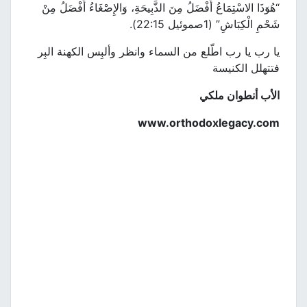
“هُوَذَا الاسْتِمَاعُ أَفْضَلُ مِنَ الذَّبِيحَةِ، وَالإِصْغَاءُ أَفْضَلُ مِنْ
شَحْمِ الْكِبَاشِ” (1صموئيل 22:15).
يا رب يا رب اطّلع من السماء وانظر وألبِس الكهنة البِر
فتتهلل الكنيسة
الأب أنطوان ملكي
www.orthodoxlegacy.com