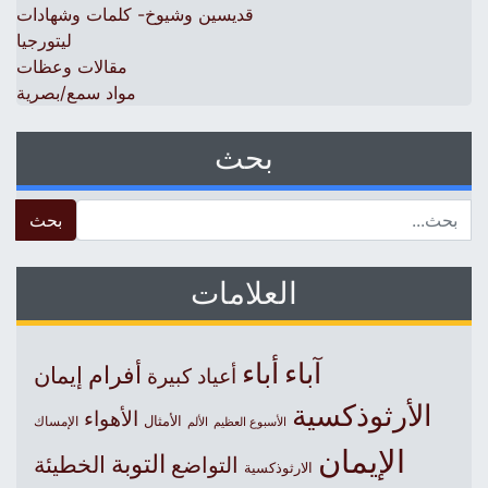
قديسين وشيوخ- كلمات وشهادات
ليتورجيا
مقالات وعظات
مواد سمع/بصرية
بحث
 for:
العلامات
آباء
أباء
أفرام
إيمان
أعياد كبيرة
الأرثوذكسية
الأهواء
الأمثال
الأسبوع العظيم
الإمساك
الألم
الإيمان
التوبة
التواضع
الخطيئة
الارثوذكسية