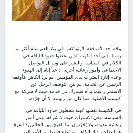
وجّه أحد الأساقفة الأرثوذكس في بلاد العم سام أكثر من
رسالة إلى أحد الكهنة الذين تخطّوا حدود اللياقة في
الكلام في السياسة والنشر على وسائل التواصل
الاجتماعي وأمور رعائية أخرى، داعياً إياه إلى الهدوء
وعدم إثارة العثرات لدى المؤمنين. لم يردّ الكاهن فأوقفه
الرئيس عن الخدمة. لم يثنِ التوقيف الرجل عن
الاستمرار فيما بدأه فشارك في خدمة حيث لا شركة مع
كنيسته الأصلية. فما كان من رئيسه إلا أن جرّده.
في الكنيسة نفسها كهنة يتخطون حدود اللياقة في
السياسة، وفي الاشتراك حيث لا شركة، وفي أمور
رعائية عديدة، ولا يُجَرَّدون. ما الفرق بين الحالتين؟ الفرق
هو الطاعة. ذاك الكاهن لم يُطِع فوصل به الأمر إلى