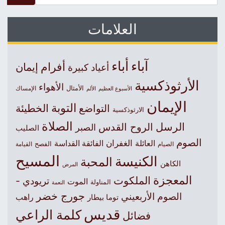
العلامات
آباء
أباء
أفرام
إيمان
أعياد كبيرة
الأرثوذكسية
الأهواء
الأمثال
الأسبوع العظيم
الإمساك
الألم
الإيمان
التوبة
التواضع
الخطيئة
الارثوذكسية
الصلاة
الرسل
الروح القدس
الصبر
الصليب
الصوم
الغفران
العائلة
الفائقة القداسة
الصيام
الفصح
القيامة
المسيح
الكنيسة
المحبة
الكاهن
المرض
المعجزة
الملكوت
تريودي -
الموت
المناولة
النعمة
جورج خضر
الصوم الأربعيني
راهب
توما بيطار
قديس
كلمة الراعي
فضائل