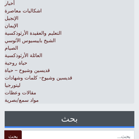
أخبار
اشكاليات معاصرة
الإنجيل
الإيمان
التعليم والعقيدة الأرثوذكسية
الشيخ باييسيوس الآثوسي
الصيام
العائلة الأرثوذكسية
حياة روحية
قديسين وشيوخ – حياة
قديسين وشيوخ- كلمات وشهادات
ليتورجيا
مقالات وعظات
مواد سمع/بصرية
بحث
 for: