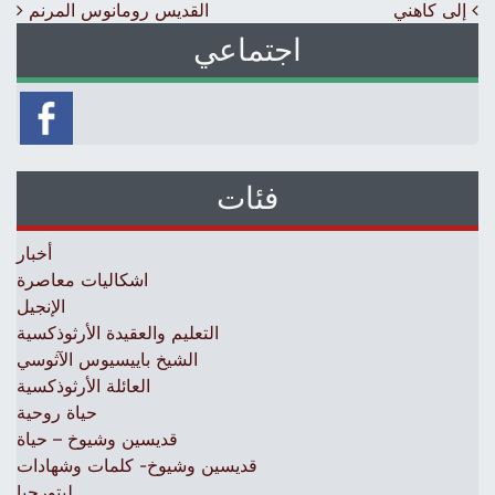
Post navigation
إلى كاهني
القديس رومانوس المرنم
اجتماعي
فئات
أخبار
اشكاليات معاصرة
الإنجيل
التعليم والعقيدة الأرثوذكسية
الشيخ باييسيوس الآثوسي
العائلة الأرثوذكسية
حياة روحية
قديسين وشيوخ – حياة
قديسين وشيوخ- كلمات وشهادات
ليتورجيا