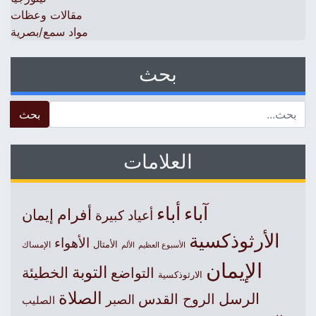
مقالات وعظات
مواد سمع/بصرية
بحث
 for:
العلامات
آباء
أباء
أفرام
إيمان
أعياد كبيرة
الأرثوذكسية
الأهواء
الأمثال
الأسبوع العظيم
الإمساك
الألم
الإيمان
التوبة
التواضع
الخطيئة
الارثوذكسية
الصلاة
الرسل
الروح القدس
الصبر
الصليب