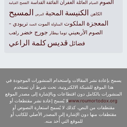
الصوم
الغفران
العائلة
الفائقة القداسة
الصيام
الفصح
القيامة
المسيح
الكنيسة
المحبة
الكاهن
المرض
المعجزة
الملكوت
تريودي -
الموت
المناولة
النعمة
جورج خضر
الصوم الأربعيني
راهب
توما بيطار
قديس
كلمة الراعي
فضائل
يسمح بإعادة نشر المقالات واستخدام المنشورات الموجودة في
هذا الموقع للشبكة الالكترونية، تحت شرط أن تستخدم
المنشورات بالكامل دون اقتطاعات وبالإشارة إلى مصدر الموقع
www.roumortodox.org
لا يُسمح إعادة نشر مقتطعات أو
مقتطفات من النص، كذلك لا يُسمح استعارة النصوص أو
مقتطفات منها دون الإشارة إلى المصدر الأصلي للكاتب أو
للموقع التي أُخذ منه.