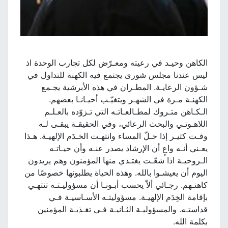
الكاهن وحيـد في رعيته ومعـرّض لكل تجارب الوحدة اذ
ليس عندنا مجلس شورى يجتمع فيه الكهنة للتداول في
شـؤون الرعايـة. المطـران في هذه الأبرشية يجـمع
الكهنـة مـرة في الشهـر ويتغيّـب أحيـانـا بعضهم.
الـكـاهن متـروك لمطـالعـاتـه التي تـزوّده بالعـلـم
اللاهـوتـي والبحث الرعائي، وفي الحقيقـة يبقـى لـه
وقـت كثيـر إذا حـلّ المساء وانتهـت الخـدَم الإلهيـة. هـذا
يعـني أنـه واعٍ أن الإرشاد يصدر عنـه وأن حيـاتـه
الـروحيـة اذا شعّـت يغتـذي منها المؤمنون وهم يريدون
اليوم أن يعيشـوا بالله. وهذه الحياة يطلبونها خصوصًا من
كاهنـهم. رجـائي ألاّ يحسب أبـونـا أن مسؤوليـتـه تنتهـي
بإقامة الخِدَم الإلهيـة. مسؤوليتـه الأسـاسيـة فـي
قداستـه. والمسؤوليـة الثـانيـة فـي تغـذيـة المؤمنين
بكلمة الله.