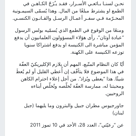
نحـن لسنـا بـائعـي الأسـرار، فقـد يـُزَجّ الكـاهـن في
الطمع او يشترط مبلغًا من المال. وهذا يُسمّى السيمـونية
المحـرّمة فـي سفـر أعمـال الرسـل والقـانـون الكنسـي.
ومنعًا من الوقوع في الطمع الذي يُسمّيه بولس الرسول
“عبادة أوثان”، رأى هؤلاء المسؤولون العلمانيون أن يدفع
المؤمن مباشرة الى الكنيسة او يدفع اشتراكا سنويا
توزعه الكنيسة على الكهنة.
أيّا كان النظام المتّبع، المهم أن يلازم الإكليريكيّ العفّة
في هذا الموضوع فلا يتأفّف إن أُعطي القليل أو لم يُعطَ
شيئًا. هذا “يعطى ويُزاد”. من أجل إعلاء احترام الكاهن
ومحبتنا له، ممارسة العفّة تُخلّصه وتُخلّص أبناءه
الروحيين.
جاورجيوس مطران جبيل والبترون وما يليهما (جبل
لبنان)
عن “رعيّتي”، العدد 28، الأحد في 10 تموز 2011