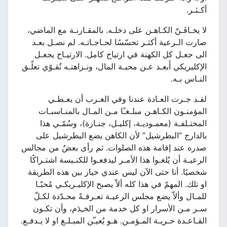
أكـثـر.
لا يخـافَـنّ الكـاهـن على دخلـه. بالمقـارنـة مع الماضي،
صارت الـرعية أكثـر تحسّسًا لحـاجـاتـه. لم نصـل بعـد
الى جعـل كل الكهنة في ارتياح كامل. الارتيـاح يجعـل
الإكليريكي أَبعـد عـن محبـة المال، ونـزاهتـه تُقـوّي تعلّـق
النـاس بـه.
لقـد جـرت العـادة عندنا وفي الغـرب أن يعـطـي
المؤمنـون الكـاهـن مبلـغـًا مـن المـال بالمنـاسبـات
المختـلفـة (معمـوديـة، إكليـل، جنـازة)، وسُمّـي هذا
بالدارج “البطرشيل” لأن الكاهن يضع البطرشيل على
صدره عند إقامة هذه الصلوات. ثم رأى بعضٌ من مجالس
الرعيـة أن يُلغـوا هذا الأمـر ليدفعـوا للكنـيسة اشتـراكًا
شخصيًا. أنا حتى الآن ليس عندي خيار بين هذه الطريقة
او تلك. المهمّ في هذا كله ألاّ يصبح الإكليـريكـي مُحبّـا
للمـال وألاّ يضع مجلس الرعيـة تعـرفـةً محـدّدة لكـلّ
سـر مـن الأسرار او كل خدمة من الخـِدَم، وأن تكـون
القـاعـدة حـريـة المـؤمـن. هـو يُعيـّن المبـلـغ او لا يـدفـع.