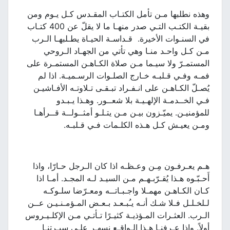
وهذه نطلبها مـن تأمل الكتـاب المقـدس كـل يـوم ومن
بقيـة الكتـب التـي صدر منهـا ما لا يقلّ عن 400 كتـاب
في السنـوات الأخيرة. قـداسـة الحيـاة يطـلبهـا الـرب
مـن كـل واحـد منـا وهي تأتي من الجهـاد الـروحي
المستمـرّ ولا سيـما مـن صلاة الكـاهـن المستمـرة على
فمـه وفـي قـلبـه خـارج الصلـوات الرسـميـة. اذا لم
يُصـلّ الكـاهـن على انـفـراد تبـقـى تـلاوتـه الأفـاشيـن
فـي الخــدمـة الإلهـيـة بلا شعــور. وهـذا يـبـدو
للمؤمنيـن. يميّـزون بيـن مـن يتـلـو أمثــولــة قــرأهـا
ومـن يعيـش كـل هـذه الكلـمات فـي قـلبـه.
هـم يعـرفـون مِـن وعـظـه اذا كان الـرجل حـارّا، واذا
أَحـبّـوه هـذا يُقـرّبـهـم مـن السيـد لـه المجـد. أمـا اذا
كـان الكـاهـن مهمـلا واجـبـاتــه ومعـرّضا سلـوكـه
لـلخـلـل فـلا شـك أنـه يـُبـعـد بـعـض المـؤمـنـيـن عــن
الـرب. العثـرات المـؤذيـة كثيـرًا تـأتـي مـن الإكلـيـروس
أولاً. واذا عـرفنـا هـذا الـواقـع نسهـر علـى سيـرتنـا