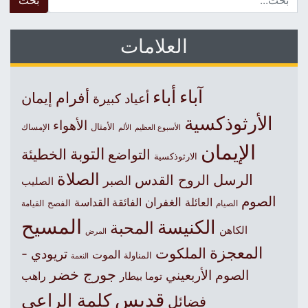
العلامات
آباء
أباء
أفرام
إيمان
أعياد كبيرة
الأرثوذكسية
الأهواء
الأمثال
الأسبوع العظيم
الإمساك
الألم
الإيمان
التوبة
التواضع
الخطيئة
الارثوذكسية
الصلاة
الرسل
الروح القدس
الصبر
الصليب
الصوم
الغفران
العائلة
الفائقة القداسة
الصيام
الفصح
القيامة
المسيح
الكنيسة
المحبة
الكاهن
المرض
المعجزة
الملكوت
تريودي -
الموت
المناولة
النعمة
جورج خضر
الصوم الأربعيني
راهب
توما بيطار
قديس
كلمة الراعي
فضائل