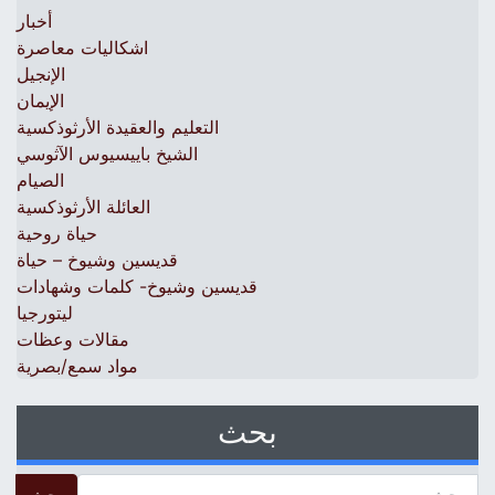
أخبار
اشكاليات معاصرة
الإنجيل
الإيمان
التعليم والعقيدة الأرثوذكسية
الشيخ باييسيوس الآثوسي
الصيام
العائلة الأرثوذكسية
حياة روحية
قديسين وشيوخ – حياة
قديسين وشيوخ- كلمات وشهادات
ليتورجيا
مقالات وعظات
مواد سمع/بصرية
بحث
 for: