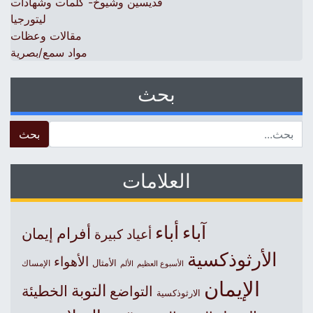
قديسين وشيوخ- كلمات وشهادات
ليتورجيا
مقالات وعظات
مواد سمع/بصرية
بحث
 for:
العلامات
آباء
أباء
أفرام
إيمان
أعياد كبيرة
الأرثوذكسية
الأهواء
الأمثال
الأسبوع العظيم
الإمساك
الألم
الإيمان
التوبة
التواضع
الخطيئة
الارثوذكسية