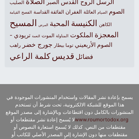
الصلاة
الرسل
الروح القدس
الصبر
الصليب
الصوم
الغفران
العائلة
الفائقة القداسة
الصيام
الفصح
القيامة
المسيح
الكنيسة
المحبة
الكاهن
المرض
المعجزة
الملكوت
تريودي -
الموت
المناولة
النعمة
جورج خضر
الصوم الأربعيني
راهب
توما بيطار
قديس
كلمة الراعي
فضائل
يسمح بإعادة نشر المقالات واستخدام المنشورات الموجودة في
هذا الموقع للشبكة الالكترونية، تحت شرط أن تستخدم
المنشورات بالكامل دون اقتطاعات وبالإشارة إلى مصدر الموقع
www.roumortodox.org
لا يُسمح إعادة نشر مقتطعات أو
مقتطفات من النص، كذلك لا يُسمح استعارة النصوص أو
مقتطفات منها دون الإشارة إلى المصدر الأصلي للكاتب أو