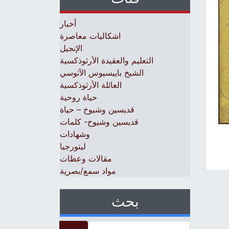
أخبار
اشكاليات معاصرة
الإنجيل
التعليم والعقيدة الأرثوذكسية
الشيخ باييسيوس الآثوسي
العائلة الأرثوذكسية
حياة روحية
قديسين وشيوخ – حياة
قديسين وشيوخ- كلمات
وشهادات
ليتورجيا
مقالات وعظات
مواد سمع/بصرية
بحث
Search for: