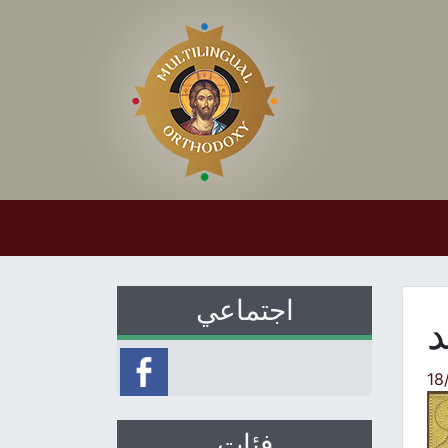
اجتماعي
د
18
فئات