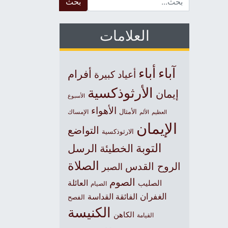
العلامات
آباء
أباء
أفرام
أعياد كبيرة
الأرثوذكسية
إيمان
الأسبوع
الأهواء
الأمثال
العظيم
الإمساك
الألم
الإيمان
التواضع
الارثوذكسية
التوبة
الخطيئة
الرسل
الصلاة
الروح القدس
الصبر
الصوم
الصليب
العائلة
الصيام
الغفران
الفائقة القداسة
الفصح
الكنيسة
الكاهن
القيامة