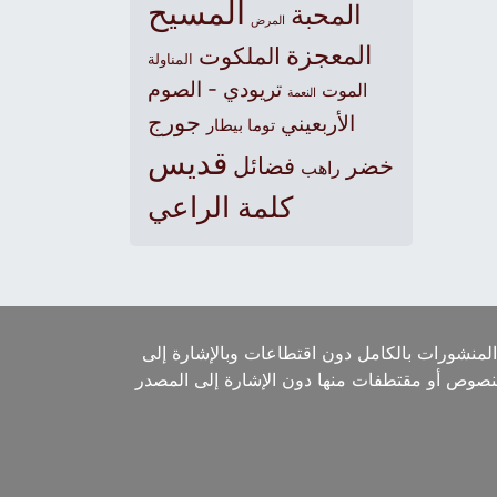
المسيح
المحبة
المرض
المعجزة
الملكوت
المناولة
تريودي - الصوم
الموت
النعمة
جورج
الأربعيني
توما بيطار
قديس
خضر
فضائل
راهب
كلمة الراعي
لمنشورات بالكامل دون اقتطاعات وبالإشارة إلى
لنصوص أو مقتطفات منها دون الإشارة إلى المصدر