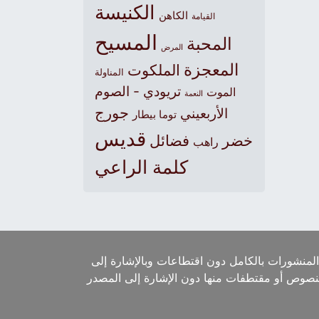
الكنيسة
الكاهن
القيامة
المسيح
المحبة
المرض
المعجزة
الملكوت
المناولة
تريودي - الصوم
الموت
النعمة
جورج
الأربعيني
توما بيطار
قديس
خضر
فضائل
راهب
كلمة الراعي
لمنشورات بالكامل دون اقتطاعات وبالإشارة إلى
لنصوص أو مقتطفات منها دون الإشارة إلى المصدر