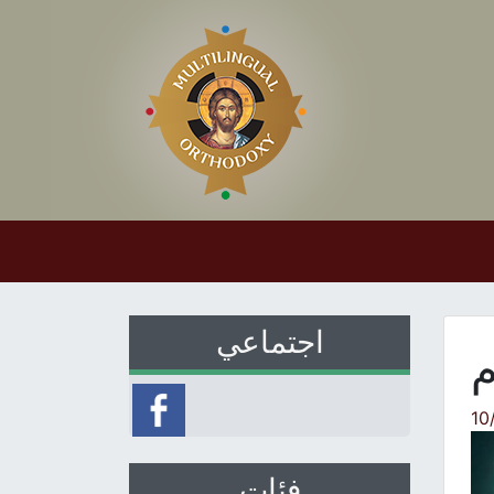
اجتماعي
م
10
فئات