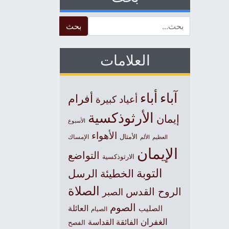
Search for:
العلامات
آباء
أباء
أفرام
أعياد كبيرة
الأرثوذكسية
إيمان
الأسبوع
الأهواء
الأمثال
العظيم
الإمساك
الألم
الإيمان
التواضع
الارثوذكسية
التوبة
الخطيئة
الرسل
الصلاة
الروح القدس
الصبر
الصوم
الصليب
العائلة
الصيام
الغفران
الفائقة القداسة
الفصح