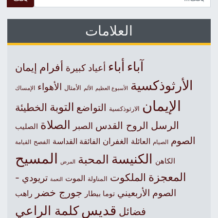
العلامات
آباء
أباء
أفرام
إيمان
أعياد كبيرة
الأرثوذكسية
الأهواء
الأمثال
الأسبوع العظيم
الإمساك
الألم
الإيمان
التوبة
التواضع
الخطيئة
الارثوذكسية
الصلاة
الرسل
الروح القدس
الصبر
الصليب
الصوم
الغفران
العائلة
الفائقة القداسة
الصيام
الفصح
القيامة
المسيح
الكنيسة
المحبة
الكاهن
المرض
المعجزة
الملكوت
تريودي -
الموت
المناولة
النعمة
جورج خضر
الصوم الأربعيني
راهب
توما بيطار
قديس
كلمة الراعي
فضائل