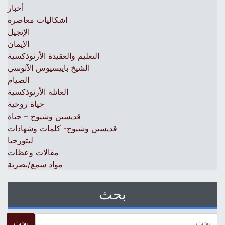
أخبار
اشكاليات معاصرة
الإنجيل
الإيمان
التعليم والعقيدة الأرثوذكسية
الشيخ باييسيوس الآثوسي
الصيام
العائلة الأرثوذكسية
حياة روحية
قديسين وشيوخ – حياة
قديسين وشيوخ- كلمات وشهادات
ليتورجيا
مقالات وعظات
مواد سمع/بصرية
بحث
 for: